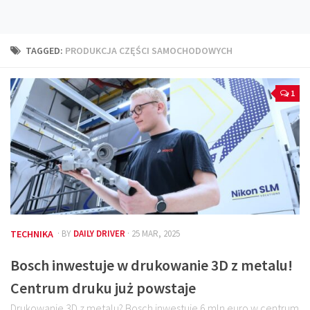
Technika
Prawo
TAGGED:
PRODUKCJA CZĘŚCI SAMOCHODOWYCH
Technika jazdy
Oświetlenie
1
Kalkulatory
Przelicznik mocy
Auto z niemiec
Galerie
TECHNIKA
· BY
DAILY DRIVER
· 25 MAR, 2025
Bosch inwestuje w drukowanie 3D z metalu!
Centrum druku już powstaje
Drukowanie 3D z metalu? Bosch inwestuje 6 mln euro w centrum