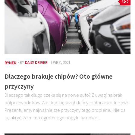
0
RYNEK
· BY
DAILY DRIVER
· 7 WRZ, 2021
Dlaczego brakuje chipów? Oto główne
przyczyny
Dlaczego tak długo czeka się na nowe auto? Z uwagi na brak
półprzewodników. Ale skąd się wziął deficyt półprzewodników?
Prezentujemy najważniejsze przyczyny tego problemu. Nie da
się ukryć, że mimo ogromnego popytu na nowe...