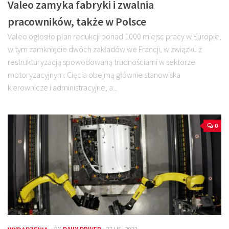
Valeo zamyka fabryki i zwalnia
pracowników, także w Polsce
Valeo ogłosiło plan redukcji ponad 1000 miejsc pracy w Europie,
w tym zamknięcie dwóch zakładów we Francji, w związku z
restrukturyzacją spowodowaną trudnościami w sektorze
motoryzacyjnym. Cięcia obejmą głównie stanowiska
kierownicze i administracyjne, a...
0