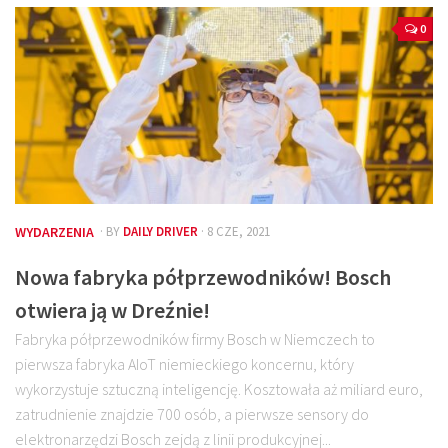
0
WYDARZENIA
· BY
DAILY DRIVER
· 8 CZE, 2021
Nowa fabryka półprzewodników! Bosch
otwiera ją w Dreźnie!
Fabryka półprzewodników firmy Bosch w Niemczech to
pierwsza fabryka AIoT niemieckiego koncernu, który
wykorzystuje sztuczną inteligencję. Kosztowała aż miliard euro,
zatrudnienie znajdzie 700 osób, a pierwsze sensory do
elektronarzędzi Bosch zejdą z linii produkcyjnej...