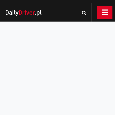
Daily
Driver
.pl
Nowości
Premiery
Rynek
Drogi
Zmiany w prawie
Wydarzenia
MOTORsport
Testy
Porady
Zakup i eksploatacja