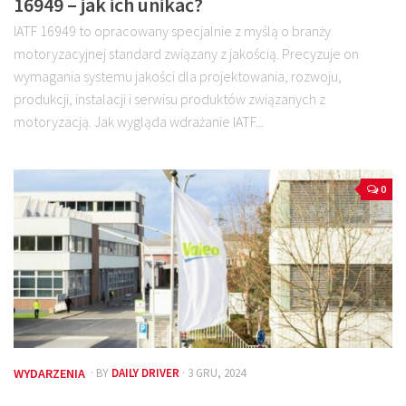
16949 – jak ich unikać?
IATF 16949 to opracowany specjalnie z myślą o branży
motoryzacyjnej standard związany z jakością. Precyzuje on
wymagania systemu jakości dla projektowania, rozwoju,
produkcji, instalacji i serwisu produktów związanych z
motoryzacją. Jak wygląda wdrażanie IATF...
0
WYDARZENIA
· BY
DAILY DRIVER
· 3 GRU, 2024