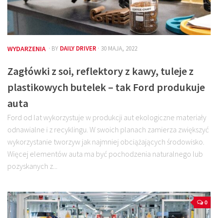
WYDARZENIA
· BY
DAILY DRIVER
· 30 MAJA, 2022
Zagłówki z soi, reflektory z kawy, tuleje z
plastikowych butelek – tak Ford produkuje
auta
Ford od lat wykorzystuje w produkcji aut ekologiczne materiały
odnawialne i z recyklingu. W swoich planach zamierza zwiększyć
wykorzystanie tworzyw jak najmniej obciążających środowisko.
Więcej elementów auta ma być pochodzenia naturalnego lub
pozyskanych z...
0