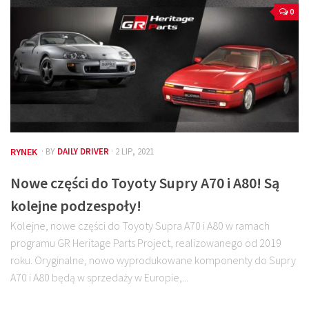
0
RYNEK
· BY
DAILY DRIVER
· 2 LIP, 2021
Nowe części do Toyoty Supry A70 i A80! Są
kolejne podzespoły!
Kolejne, nowe części do Toyoty Supra A70 i A80 w ramach
programu GR Heritage Parts Project, realizowanego od 2019
roku. Oryginalne, nowo wyprodukowane komponenty do Supry
A70 i A80 będą w sprzedaży w Europie,...