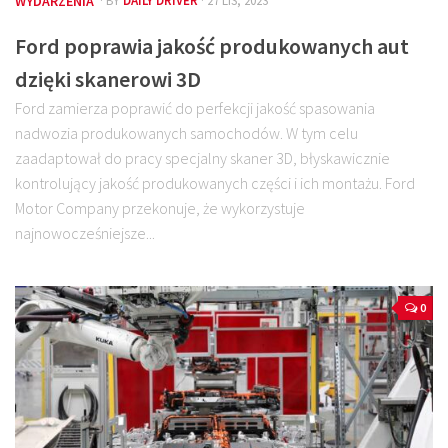
WYDARZENIA
· BY
DAILY DRIVER
· 27 LIS, 2023
Ford poprawia jakość produkowanych aut
dzięki skanerowi 3D
Ford zamierza poprawić do perfekcji jakość spasowania
nadwozia produkowanych samochodów. W tym celu
zaadaptował do pracy specjalny skaner 3D, błyskawicznie
kontrolujący jakość produkowanych części i ich montażu. Ford
Motor Company przekonuje, że wykorzystuje
najnowocześniejsze...
0