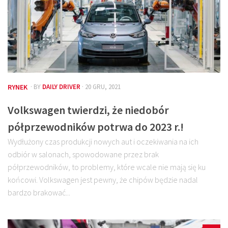
RYNEK
· BY
DAILY DRIVER
· 20 GRU, 2021
Volkswagen twierdzi, że niedobór
półprzewodników potrwa do 2023 r.!
Wydłużony czas produkcji nowych aut i oczekiwania na ich
odbiór w salonach, spowodowane przez brak
półprzewodników, to problemy, które wcale nie mają się ku
końcowi. Volkswagen jest pewny, że chipów będzie nadal
bardzo brakować...