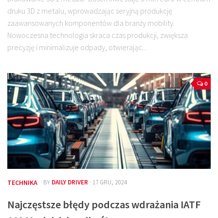
druku 3D z metalu, wprowadzając seryjną produkcję
zaawansowanych komponentów dla branży mobility.
Nowoczesna technologia skraca czas produkcji, zwiększa
precyzję i minimalizuje odpady, otwierając...
0
TECHNIKA
· BY
DAILY DRIVER
· 17 GRU, 2024
Najczęstsze błędy podczas wdrażania IATF