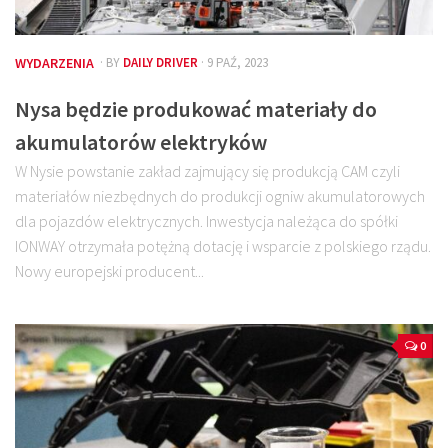
WYDARZENIA
· BY
DAILY DRIVER
· 9 PAŹ, 2023
Nysa będzie produkować materiały do
akumulatorów elektryków
W Nysie powstanie zakład zajmujący się produkcją CAM czyli
materiałów niezbędnych do produkcji ogniw akumulatorowych
dla pojazdów elektrycznych. Inwestycja należąca do spółki
IONWAY otrzymała potężną dotację i wsparcie z polskiego rządu.
Nowy europejski producent...
0