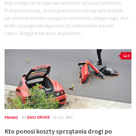
Auto zastępcze na czas naprawy może oznaczać problemy.
Praktyka pokazuje, że ubezpieczyciele stosują takie praktyki
jak zaniżanie kosztów wynajęcia samochodu zastępczego, zbyt
krótki czas jego udostępniania czy niekorzystne warunki
najmu. Skarg jest tak dużo, że problem...
0
PRAWO
· BY
DAILY DRIVER
· 15 LUT, 2022
Kto ponosi koszty sprzątania drogi po