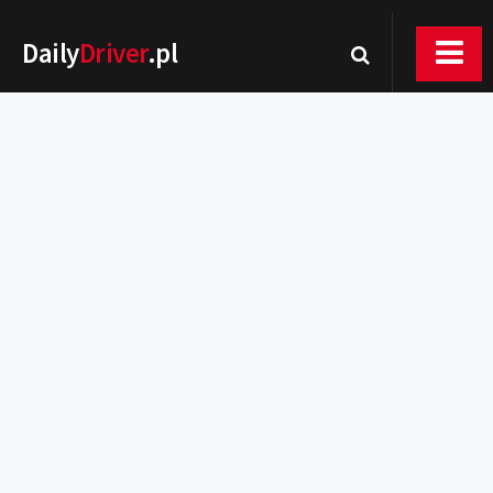
Daily
Driver
.pl
Nowości
Premiery
Rynek
Drogi
Zmiany w prawie
Wydarzenia
MOTORsport
Testy
Porady
Zakup i eksploatacja