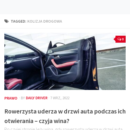
Technika
Prawo
TAGGED:
KOLIZJA DROGOWA
Technika jazdy
Oświetlenie
0
Kalkulatory
Przelicznik mocy
Auto z niemiec
Galerie
PRAWO
· BY
DAILY DRIVER
· 7 WRZ, 2022
Rowerzysta uderza w drzwi auta podczas ich
otwierania – czyja wina?
Po czyjej stronie leży wina, gdy rowerzysta uderza w drzwi auta