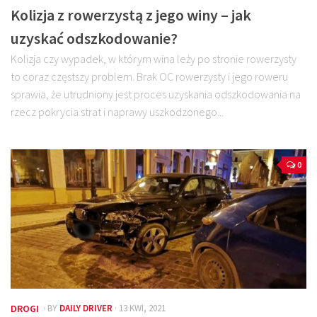
Kolizja z rowerzystą z jego winy – jak
uzyskać odszkodowanie?
Kolizja czy wypadek, w którym wina leży po stronie rowerzysty
to coraz częstszy problem. Brak OC rowerzysty i jego roweru
sprawia, że utrudniony jest proces uzyskania odszkodowania na
rzecz pokrycia strat i naprawy uszkodzonego...
0
DROGI
· BY
DAILY DRIVER
· 13 KWI, 2021