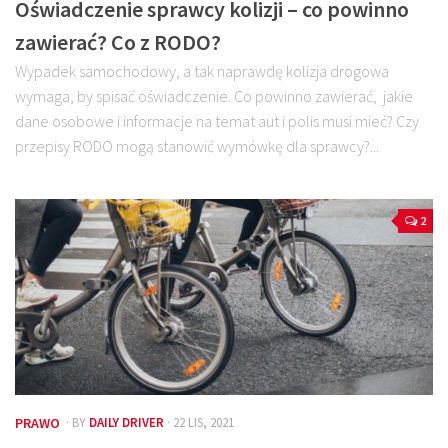
Oświadczenie sprawcy kolizji – co powinno
zawierać? Co z RODO?
Wypadek samochodowy, a tak naprawdę kolizja drogowa
wymaga, by spisać oświadczenie. Co powinno zawierać, jakie
dane osobowe i informacje na temat aut i polis musi mieć? Czy
przepisy RODO mogą stanowić wymówkę dla sprawcy?...
2
PRAWO
· BY
DAILY DRIVER
· 22 LIS, 2021