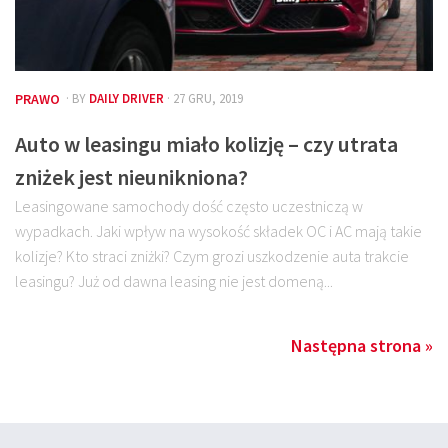
PRAWO
· BY
DAILY DRIVER
· 27 GRU, 2019
Auto w leasingu miało kolizję – czy utrata
zniżek jest nieunikniona?
Leasingowane samochody dość często uczestniczą w
wypadkach. Jaki wpływ na wysokość składek OC i AC mają takie
kolizje? Kto straci zniżki? Czym grozi uszkodzenie auta trakcie
leasingu? Już od dawna leasing nie jest domeną...
Następna strona »