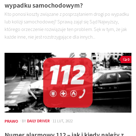
wypadku samochodowym?
Kto ponosi koszty związane z posprzątaniem drogi po wypadku
lub kolizji samochodowej? Sprawą zajął się Sąd Najwyższy,
którego orzeczenie rozwiązuje ten problem. Sęk w tym, że jak
każde inne, nie jest rozstrzygające dla innych...
0
PRAWO
· BY
DAILY DRIVER
· 11 LUT, 2022
Numer alarmowy 112 – jak i kiedy należy z