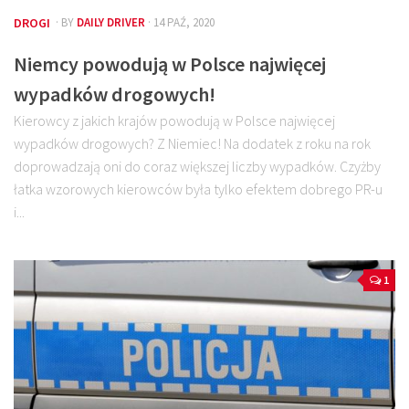
DROGI
· BY
DAILY DRIVER
· 14 PAŹ, 2020
Niemcy powodują w Polsce najwięcej
wypadków drogowych!
Kierowcy z jakich krajów powodują w Polsce najwięcej
wypadków drogowych? Z Niemiec! Na dodatek z roku na rok
doprowadzają oni do coraz większej liczby wypadków. Czyżby
łatka wzorowych kierowców była tylko efektem dobrego PR-u
i...
1