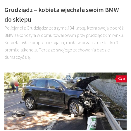
Grudziądz – kobieta wjechała swoim BMW
do sklepu
Policjanci z Grudziądza zatrzymali 34-latkę, która swoją podróż
BMW zakończyła w domu towarowym przy grudziądzkim rynku.
Kobieta była kompletnie pijana, miała w organizmie blisko 3
promile alkoholu. Teraz ze swojego zachowania będzie
tłumaczyć się...
0