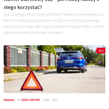
niego korzystać?
Dziś 11 lutego obchodzony jest Dzień Numeru Alarmowego 112.
Ma on na celu popularyzować wiedzę na temat poprawnego
korzystania z niego. Nie wszyscy bowiem wiedzę, kiedy i w jakich
sytuacjach należy korzystać z numeru...
1
PRAWO
· BY
DAILY DRIVER
· 6 GRU, 2021