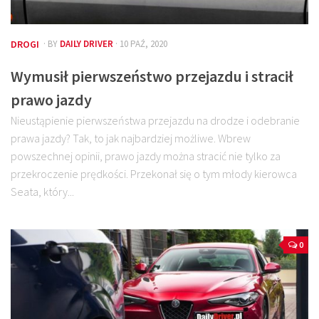
DROGI
· BY
DAILY DRIVER
· 10 PAŹ, 2020
Wymusił pierwszeństwo przejazdu i stracił
prawo jazdy
Nieustąpienie pierwszeństwa przejazdu na drodze i odebranie
prawa jazdy? Tak, to jak najbardziej możliwe. Wbrew
powszechnej opinii, prawo jazdy można stracić nie tylko za
przekroczenie prędkości. Przekonał się o tym młody kierowca
Seata, który...
0