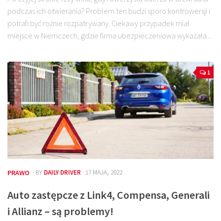
podczas ich otwierania? Problem ten budzi sporo kontrowersji i
potrafi być rożnie rozpatrywany. Ciekawy przypadek miał
miejsce w Niemczech, gdzie firma ubezpieczeniowa wykazała...
1
PRAWO
· BY
DAILY DRIVER
· 17 MAJA, 2022
Auto zastępcze z Link4, Compensa, Generali
i Allianz – są problemy!