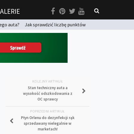
ALERIE
ego auta?
Jak sprawdzić liczbę punktów
KOLEJNY ARTYKUŁ
Stan techniczny auta a
wysokość odszkodowania z
OC sprawcy
POPRZEDNI ARTYKUŁ
Płyn Orlenu do dezynfekcji rąk
sprzedawany nielegalnie w
marketach!