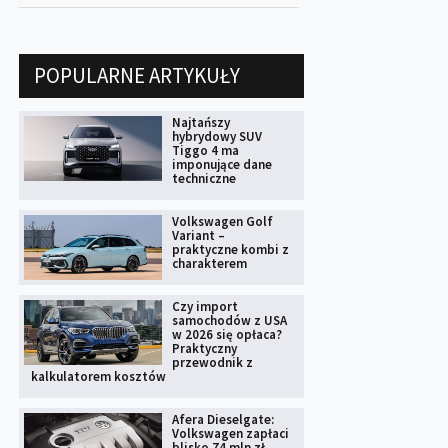
POPULARNE ARTYKUŁY
Najtańszy
hybrydowy SUV
Tiggo 4 ma
imponujące dane
techniczne
Volkswagen Golf
Variant –
praktyczne kombi z
charakterem
Czy import
samochodów z USA
w 2026 się opłaca?
Praktyczny
przewodnik z
kalkulatorem kosztów
Afera Dieselgate:
Volkswagen zapłaci
blisko 74 mln zł