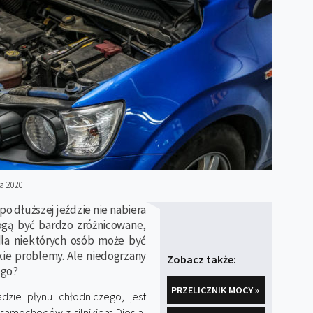
a 2020
po dłuższej jeździe nie nabiera
ogą być bardzo zróżnicowane,
dla niektórych osób może być
kie problemy. Ale niedogrzany
Zobacz także:
ego?
PRZELICZNIK MOCY »
dzie płynu chłodniczego, jest
samochodów z silnikiem Diesla,