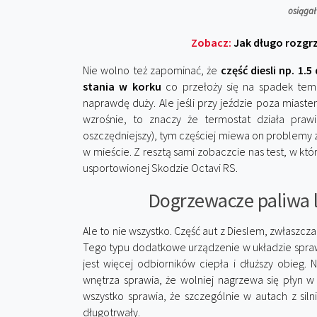
osiągał
Zobacz:
Jak długo rozgrze
Nie wolno też zapominać, że
część diesli np. 1.
stania w korku
co przełoży się na spadek temp
naprawdę duży. Ale jeśli przy jeździe poza mias
wzrośnie, to znaczy że termostat działa prawi
oszczędniejszy), tym częściej miewa on problemy 
w mieście. Z resztą sami zobaczcie nas test, w kt
usportowionej Skodzie Octavi RS.
Dogrzewacze paliwa l
Ale to nie wszystko. Część aut z Dieslem, zwłaszc
Tego typu dodatkowe urządzenie w układzie spra
jest więcej odbiorników ciepła i dłuższy obieg.
wnętrza sprawia, że wolniej nagrzewa się płyn 
wszystko sprawia, że szczególnie w autach z sil
długotrwały.