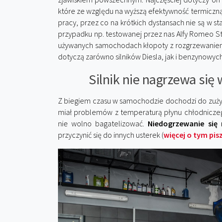
które ze względu na wyższą efektywność termiczną 
pracy, przez co na krótkich dystansach nie są w st
przypadku np. testowanej przez nas Alfy Romeo S
używanych samochodach kłopoty z rozgrzewaniem s
dotyczą zarówno silników Diesla, jak i benzynowych
Silnik nie nagrzewa się
Z biegiem czasu w samochodzie dochodzi do zużywa
miał problemów z temperaturą płynu chłodniczego
nie wolno bagatelizować.
Niedogrzewanie si
przyczynić się do innych usterek (
więcej o tym pis