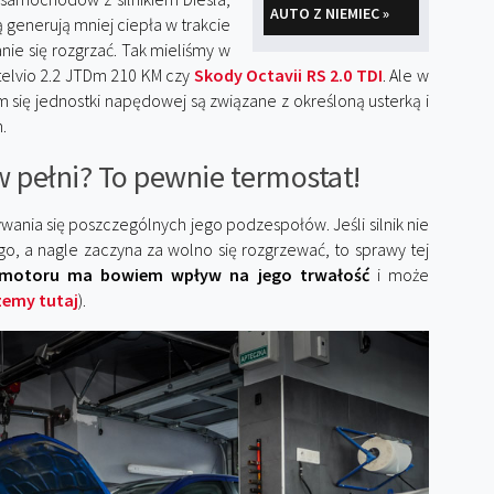
AUTO Z NIEMIEC »
generują mniej ciepła w trakcie
anie się rozgrzać. Tak mieliśmy w
telvio 2.2 JTDm 210 KM czy
Skody Octavii RS 2.0 TDI
. Ale w
ię jednostki napędowej są związane z określoną usterką i
.
 w pełni? To pewnie termostat!
nia się poszczególnych jego podzespołów. Jeśli silnik nie
, a nagle zaczyna za wolno się rozgrzewać, to sprawy tej
ę motoru ma bowiem wpływ na jego trwałość
i może
zemy tutaj
).