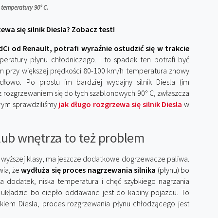
 temperatury 90° C.
wa się silnik Diesla? Zobacz test!
5 dCi od Renault, potrafi wyraźnie ostudzić się w trakcie
eratury płynu chłodniczego. I to spadek ten potrafi być
tem przy większej prędkości 80-100 km/h temperatura znowy
dłowo. Po prostu im bardziej wydajny silnik Diesla (im
z rozgrzewaniem się do tych szablonowych 90° C, zwłaszcza
órym sprawdziliśmy
jak długo rozgrzewa się silnik Diesla
w
ub wnętrza to też problem
za wyższej klasy, ma jeszcze dodatkowe dogrzewacze paliwa.
wia, że
wydłuża się proces nagrzewania silnika
(płynu) bo
 Na dodatek, niska temperatura i chęć szybkiego nagrzania
w układzie bo ciepło oddawane jest do kabiny pojazdu. To
nikiem Diesla, proces rozgrzewania płynu chłodzącego jest