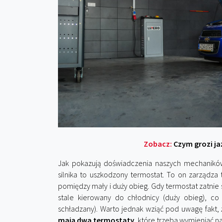
Zobacz:
Czym grozi j
Jak pokazują doświadczenia naszych mechaników
silnika to uszkodzony termostat. To on zarządza
pomiędzy mały i duży obieg. Gdy termostat zatnie si
stale kierowany do chłodnicy (duży obieg), co
schładzany). Warto jednak wziąć pod uwagę fakt,
mają dwa termostaty
, które trzeba wymieniać na