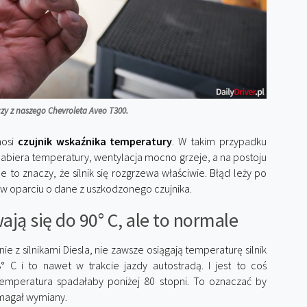
czy z naszego Chevroleta Aveo T300.
nosi
czujnik wskaźnika temperatury
. W takim przypadku
k nabiera temperatury, wentylacja mocno grzeje, a na postoju
to znaczy, że silnik się rozgrzewa właściwie. Błąd leży po
i w oparciu o dane z uszkodzonego czujnika.
ają się do 90° C, ale to normale
e z silnikami Diesla, nie zawsze osiągają temperaturę silnik
° C i to nawet w trakcie jazdy autostradą. I jest to coś
y temperatura spadałaby poniżej 80 stopni. To oznaczać by
ymagał wymiany.