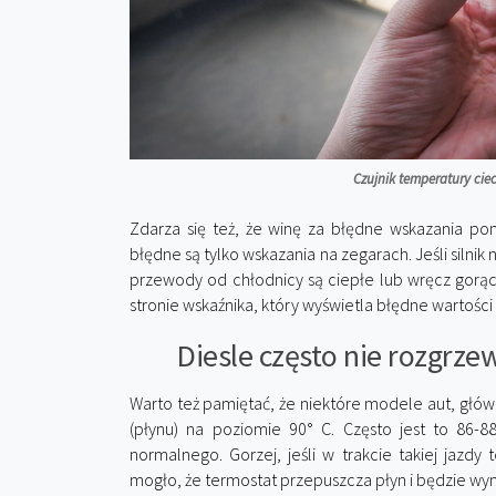
Czujnik temperatury cie
Zdarza się też, że winę za błędne wskazania po
błędne są tylko wskazania na zegarach. Jeśli silni
przewody od chłodnicy są ciepłe lub wręcz gorące 
stronie wskaźnika, który wyświetla błędne wartośc
Diesle często nie rozgrzew
Warto też pamiętać, że niektóre modele aut, główni
(płynu) na poziomie 90° C. Często jest to 86-88
normalnego. Gorzej, jeśli w trakcie takiej jazd
mogło, że termostat przepuszcza płyn i będzie w