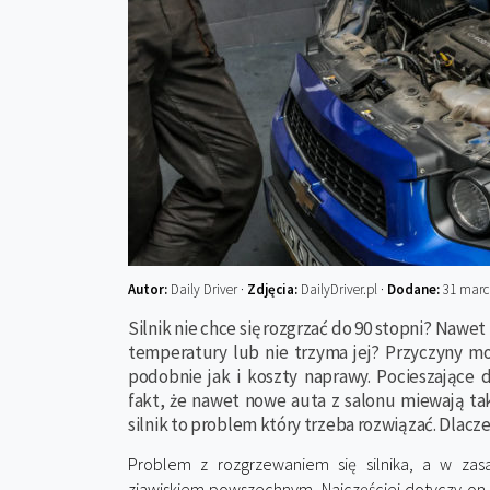
Autor:
Daily Driver ·
Zdjęcia:
DailyDriver.pl ·
Dodane:
31 marc
Silnik nie chce się rozgrzać do 90 stopni? Nawet 
temperatury lub nie trzyma jej? Przyczyny m
podobnie jak i koszty naprawy. Pocieszające 
fakt, że nawet nowe auta z salonu miewają ta
silnik to problem który trzeba rozwiązać. Dlacz
Problem z rozgrzewaniem się silnika, a w zasa
zjawiskiem powszechnym. Najczęściej dotyczy on 