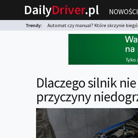
Daily
Driver
.pl
NOWOŚCI
Trendy:
Automat czy manual? Które skrzynie biegów
karnych?
Dlaczego silnik ni
przyczyny niedogrz