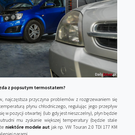
azda z popsutym termostatem?
, najczęstsza przyczyna problemów z rozgrzewaniem się
 temperaturą płynu chłodniczego, regulując jego przepływ
ę w pozycji otwartej (lub gdy jest nieszczelny), płyn będzie
 utrudni mu zyskanie większej temperatury (będzie stale
 że
niektóre modele aut
jak np. VW Touran 2.0 TDI 177 KM
jlepiej parami.