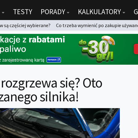
TESTY
PORADY
KALKULATORY
G
 są częściej wybierane?
Co trzeba wymienić po zakupie używan
e rozgrzewa się? Oto
anego silnika!