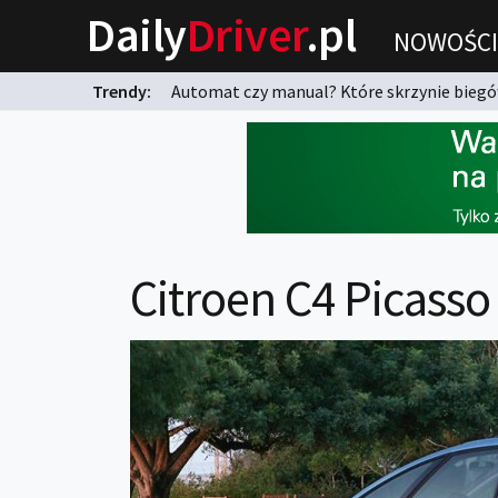
Daily
Driver
.pl
NOWOŚCI
Trendy:
Automat czy manual? Które skrzynie biegów
karnych?
Citroen C4 Picasso