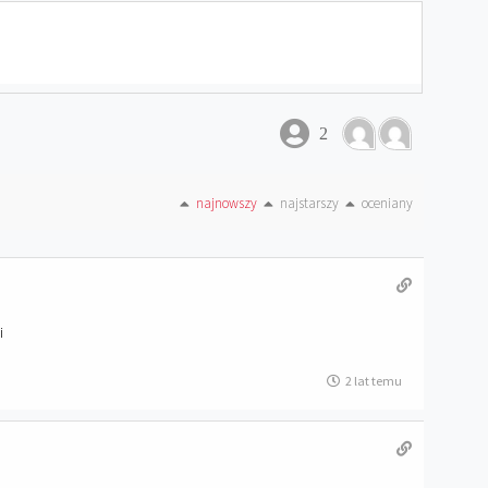
2
najnowszy
najstarszy
oceniany
i
2 lat temu