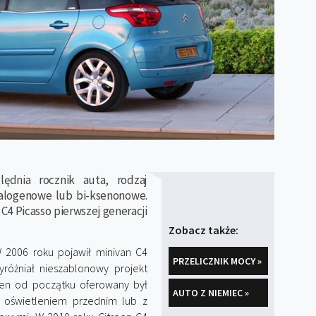
ędnia rocznik auta, rodzaj
halogenowe lub bi-ksenonowe.
C4 Picasso pierwszej generacji
Zobacz także:
W 2006 roku pojawił minivan C4
PRZELICZNIK MOCY »
różniał nieszablonowy projekt
ten od początku oferowany był
AUTO Z NIEMIEC »
 oświetleniem przednim lub z