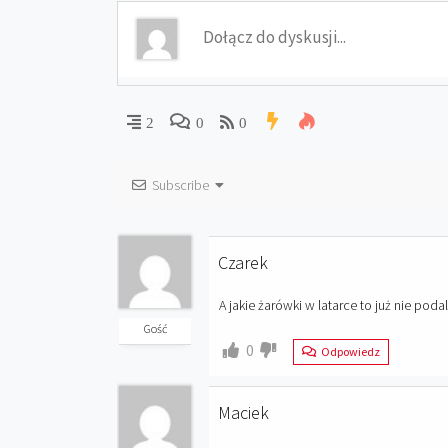
2
0
0
Subscribe
Czarek
A jakie żarówki w latarce to już nie podal
Gość
0
Odpowiedz
Maciek