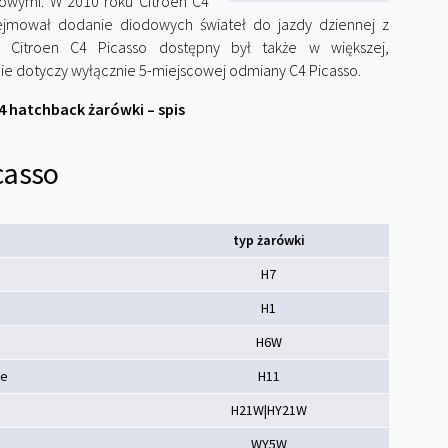
nowymi. W 2010 roku Citroen C4
obejmował dodanie diodowych świateł do jazdy dziennej z
. Citroen C4 Picasso dostępny był także w większej,
ie dotyczy wyłącznie 5-miejscowej odmiany C4 Picasso.
4 hatchback żarówki – spis
casso
typ żarówki
H7
H1
H6W
ie
H11
H21W|HY21W
WY5W