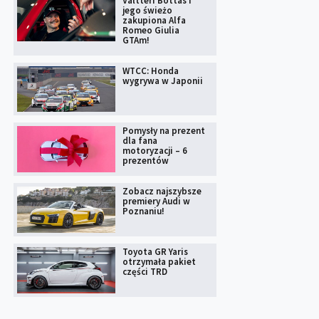
Valtteri Bottas i
jego świeżo
zakupiona Alfa
Romeo Giulia
GTAm!
WTCC: Honda
wygrywa w Japonii
Pomysły na prezent
dla fana
motoryzacji – 6
prezentów
Zobacz najszybsze
premiery Audi w
Poznaniu!
Toyota GR Yaris
otrzymała pakiet
części TRD