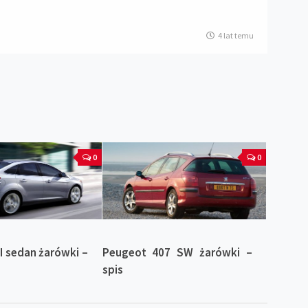
4 lat temu
0
0
II sedan żarówki –
Peugeot 407 SW żarówki –
spis