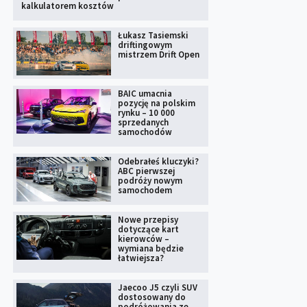
kalkulatorem kosztów
Łukasz Tasiemski
driftingowym
mistrzem Drift Open
BAIC umacnia
pozycję na polskim
rynku – 10 000
sprzedanych
samochodów
Odebrałeś kluczyki?
ABC pierwszej
podróży nowym
samochodem
Nowe przepisy
dotyczące kart
kierowców –
wymiana będzie
łatwiejsza?
Jaecoo J5 czyli SUV
dostosowany do
podróżowania ze