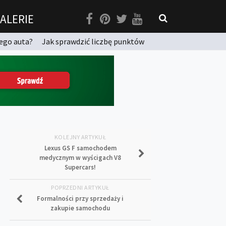
ALERIE
ego auta?
Jak sprawdzić liczbę punktów
KOLEJNY ARTYKUŁ
Lexus GS F samochodem
medycznym w wyścigach V8
Supercars!
POPRZEDNI ARTYKUŁ
Formalności przy sprzedaży i
zakupie samochodu