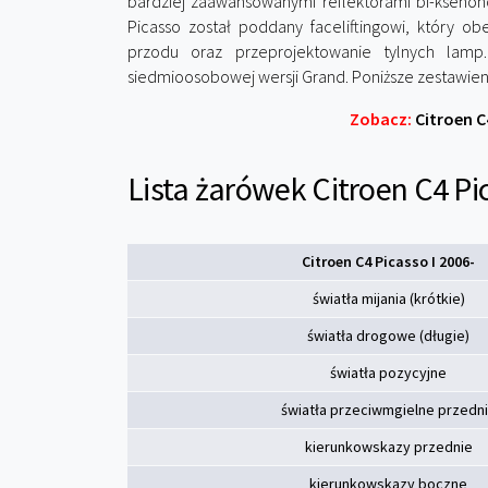
bardziej zaawansowanymi reflektorami bi-kseno
Picasso został poddany faceliftingowi, który 
przodu oraz przeprojektowanie tylnych lamp
siedmioosobowej wersji Grand. Poniższe zestawien
Zobacz:
Citroen C
Lista żarówek Citroen C4 Pi
Citroen C4 Picasso I 2006-
światła mijania (krótkie)
światła drogowe (długie)
światła pozycyjne
światła przeciwmgielne przedn
kierunkowskazy przednie
kierunkowskazy boczne