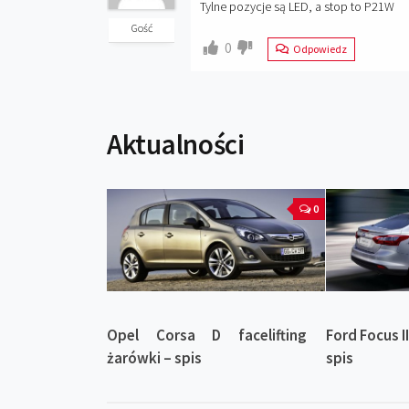
Tylne pozycje są LED, a stop to P21W
Gość
0
Odpowiedz
Aktualności
0
Opel Corsa D facelifting
Ford Focus I
żarówki – spis
spis