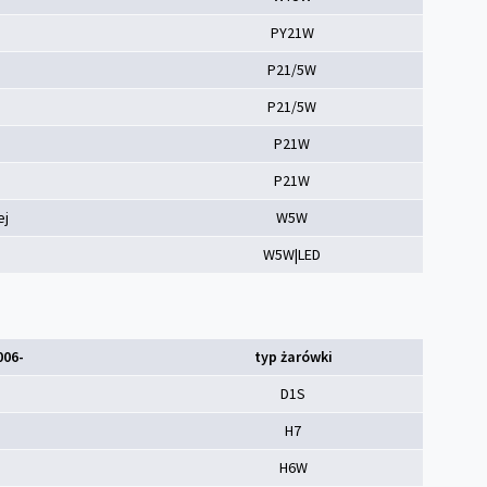
PY21W
P21/5W
P21/5W
P21W
P21W
ej
W5W
W5W|LED
006-
typ żarówki
D1S
H7
H6W