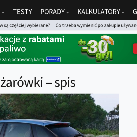
TESTY
PORADY
KALKULATORY
G
 są częściej wybierane?
Co trzeba wymienić po zakupie używan
 żarówki – spis