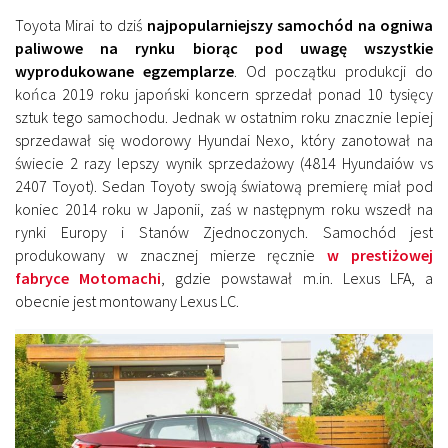
Toyota Mirai to dziś
najpopularniejszy samochód na ogniwa
paliwowe na rynku biorąc pod uwagę wszystkie
wyprodukowane egzemplarze
. Od początku produkcji do
końca 2019 roku japoński koncern sprzedał ponad 10 tysięcy
sztuk tego samochodu. Jednak w ostatnim roku znacznie lepiej
sprzedawał się wodorowy Hyundai Nexo, który zanotował na
świecie 2 razy lepszy wynik sprzedażowy (4814 Hyundaiów vs
2407 Toyot). Sedan Toyoty swoją światową premierę miał pod
koniec 2014 roku w Japonii, zaś w następnym roku wszedł na
rynki Europy i Stanów Zjednoczonych. Samochód jest
produkowany w znacznej mierze ręcznie
w prestiżowej
fabryce Motomachi
, gdzie powstawał m.in. Lexus LFA, a
obecnie jest montowany Lexus LC.