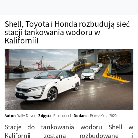
Technika
Prawo
Shell, Toyota i Honda rozbudują sieć
Technika jazdy
stacji tankowania wodoru w
Oświetlenie
Kalifornii!
Kalkulatory
Przelicznik mocy
Auto z niemiec
Galerie
Autor:
Daily Driver ·
Zdjęcia:
Producenci ·
Dodane:
19 września 2020
Stacje do tankowania wodoru Shell w
Kalifornii zostaną rozbudowane i