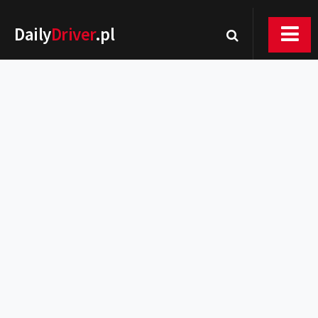
Daily
Driver
.pl
Nowości
Premiery
Rynek
Drogi
Zmiany w prawie
Wydarzenia
MOTORsport
Testy
Porady
Zakup i eksploatacja