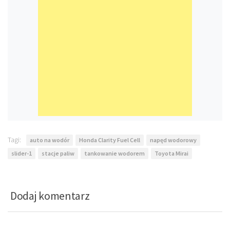
Tagi:
auto na wodór
Honda Clarity Fuel Cell
napęd wodorowy
slider-1
stacje paliw
tankowanie wodorem
Toyota Mirai
Dodaj komentarz