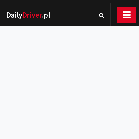
Daily
Driver
.pl
Nowości
Premiery
Rynek
Drogi
Zmiany w prawie
Wydarzenia
MOTORsport
Testy
Porady
Zakup i eksploatacja