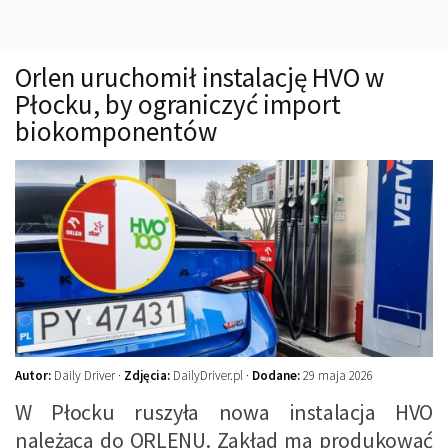
Technika
Prawo
Orlen uruchomił instalację HVO w
Technika jazdy
Płocku, by ograniczyć import
Oświetlenie
biokomponentów
Kalkulatory
Przelicznik mocy
Auto z niemiec
Galerie
Autor:
Daily Driver ·
Zdjęcia:
DailyDriver.pl ·
Dodane:
29 maja 2026
W Płocku ruszyła nowa instalacja HVO
należąca do ORLENU. Zakład ma produkować