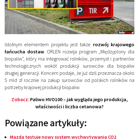
Istotnym elementem projektu jest także
rozwój krajowego
łańcucha dostaw
. ORLEN rozwija program „Międzyplony dla
biopaliw”, który ma integrować rolników, przemysł i partnerów
technologicznych wokół produkcji surowców dla biopaliw
drugiej generacji. Koncern podaje, że już dziś przeznacza około
5 mld zł rocznie na zakup surowców od polskich rolników na
potrzeby krajowej produkcji biopaliw.
Zobacz:
Paliwo HVO100 – jak wygląda jego produkcja,
właściwości i liczba cetanowa?
Powiązane artykuły:
Mazda testuje nowy system wychwytywania CO2