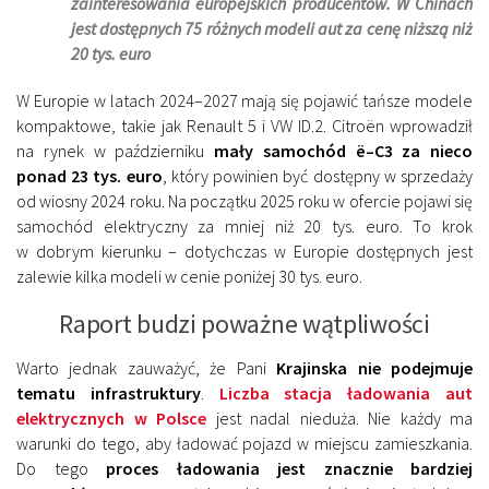
zainteresowania europejskich producentów. W Chinach
jest dostępnych 75 różnych modeli aut za cenę niższą niż
20 tys. euro
W Europie w latach 2024–2027 mają się pojawić tańsze modele
kompaktowe, takie jak Renault 5 i VW ID.2. Citroën wprowadził
na rynek w październiku
mały samochód ë–C3 za nieco
ponad 23 tys. euro
, który powinien być dostępny w sprzedaży
od wiosny 2024 roku. Na początku 2025 roku w ofercie pojawi się
samochód elektryczny za mniej niż 20 tys. euro. To krok
w dobrym kierunku – dotychczas w Europie dostępnych jest
zalewie kilka modeli w cenie poniżej 30 tys. euro.
Raport budzi poważne wątpliwości
Warto jednak zauważyć, że Pani
Krajinska nie podejmuje
tematu infrastruktury
.
Liczba stacja ładowania aut
elektrycznych w Polsce
jest nadal nieduża. Nie każdy ma
warunki do tego, aby ładować pojazd w miejscu zamieszkania.
Do tego
proces ładowania jest znacznie bardziej