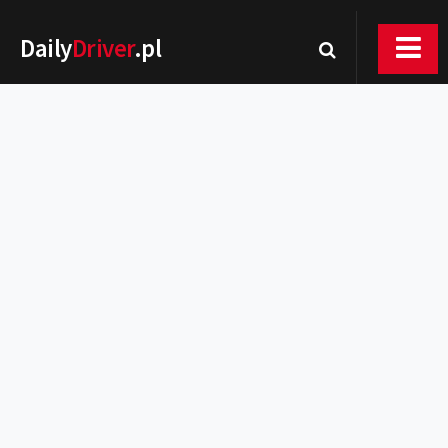
Daily
Driver
.pl
Nowości
Premiery
Rynek
Drogi
Zmiany w prawie
Wydarzenia
MOTORsport
Testy
Porady
Zakup i eksploatacja