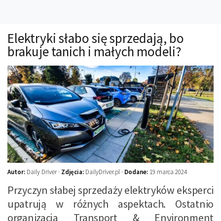
Technika
Prawo
Elektryki słabo się sprzedają, bo
Technika jazdy
brakuje tanich i małych modeli?
Oświetlenie
Kalkulatory
Przelicznik mocy
Auto z niemiec
Galerie
Autor:
Daily Driver ·
Zdjęcia:
DailyDriver.pl ·
Dodane:
19 marca 2024
Przyczyn słabej sprzedaży elektryków eksperci
upatrują w różnych aspektach. Ostatnio
organizacja Transport & Environment