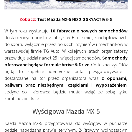
Zobacz:
Test Mazda MX-5 ND 2.0 SKYACTIVE-G
W tym roku wystartuje
10 fabrycznie nowych samochodów
dostarczonych prosto z fabryki w Hiroszimie, zaadaptowanych
do sportu wyłącznie przez polskich inżynierów i mechaników w
warszawskiej firmie TG Auto. W kolejnych latach organizatorzy
przewidują udział nawet 25 i więcej samochodów.
Samochody
oferowane będą w formule Arrive & Drive
. Co to znaczy? Otóż
będą to zupełnie identyczne auta, przygotowywane i
dostarczane na tor przez organizatora wraz
z oponami,
paliwem oraz niezbędnymi częściami i wyposażeniem
.
Jedyne co kierowca będzie musiał wziąć ze sobą tylko
kombinezon i kask.
Wyścigowa Mazda MX-5
Każda Mazda MX-5 przygotowana do wyścigów w pucharze
będzie napędzana prawie seryjnym, 2-litrowym wolnossącym