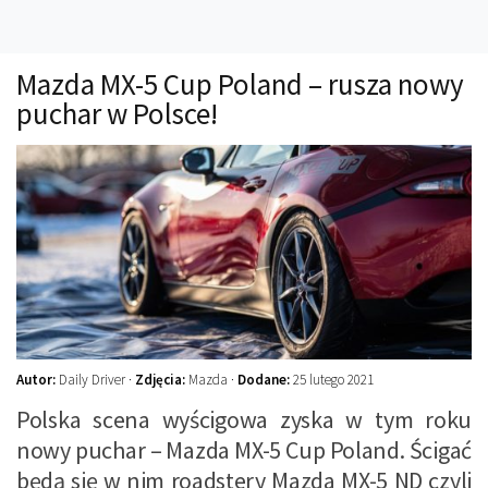
Technika
Prawo
Mazda MX-5 Cup Poland – rusza nowy
Technika jazdy
puchar w Polsce!
Oświetlenie
Kalkulatory
Przelicznik mocy
Auto z niemiec
Galerie
Autor:
Daily Driver ·
Zdjęcia:
Mazda ·
Dodane:
25 lutego 2021
Polska scena wyścigowa zyska w tym roku
nowy puchar – Mazda MX-5 Cup Poland. Ścigać
będą się w nim roadstery Mazda MX-5 ND czyli