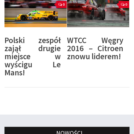
0
0
Polski zespół
WTCC Węgry
zajął drugie
2016 – Citroen
miejsce w
znowu liderem!
wyścigu Le
Mans!
NOWOŚCI