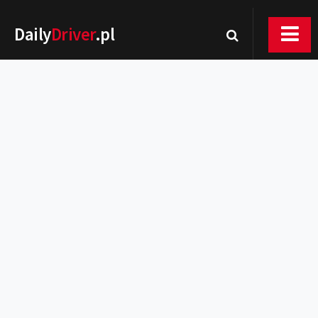
Daily
Driver
.pl
Nowości
Premiery
Rynek
Drogi
Zmiany w prawie
Wydarzenia
MOTORsport
Testy
Porady
Zakup i eksploatacja