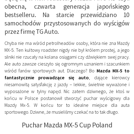
obecna, czwarta generacja japońskiego
bestselleru. Na starcie przewidziano 10
samochodów przystosowanych do wyścigów
przez firmę TG Auto.
Chyba nie ma wśród petrolheadów osoby, która nie zna Mazdy
MX-5. Ten kultowy roadster nigdy nie był królem prostej, a jego
silniki nie rzucały na kolana osiągami czy dźwiękiem swej pracy.
Ale auto zawsze cieszyło się ogromnym uznaniem i szacunkiem
wśród fanów sportowych aut. Dlaczego? Bo
Mazda MX-5 to
fantastycznie prowadzące się auto
, dające kierowcy
niesamowitą satysfakcję z jazdy – lekkie, świetnie wyważone i
wyposażone w tylny napęd. Nic zatem dziwnego, że ktoś w
końcu w Polsce postanowił stworzyć puchar wyścigowy dla
Mazdy Mx-5. W końcu tor to idealne miejsce dla auta
sportowego. Dziwne, że musieliśmy czekać na to tak długo.
Puchar Mazda MX-5 Cup Poland