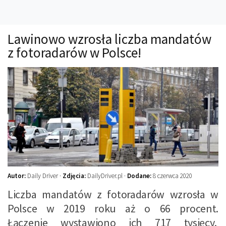
Technika
Prawo
Lawinowo wzrosła liczba mandatów
Technika jazdy
z fotoradarów w Polsce!
Oświetlenie
Kalkulatory
Przelicznik mocy
Auto z niemiec
Galerie
Autor:
Daily Driver ·
Zdjęcia:
DailyDriver.pl ·
Dodane:
8 czerwca 2020
Liczba mandatów z fotoradarów wzrosła w
Polsce w 2019 roku aż o 66 procent.
Łączenie wystawiono ich 717 tysięcy.