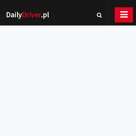
Daily
Driver
.pl
Nowości
Premiery
Rynek
Drogi
Zmiany w prawie
Wydarzenia
MOTORsport
Testy
Porady
Zakup i eksploatacja