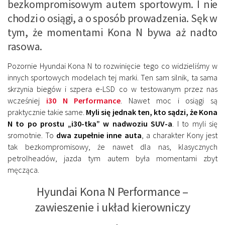
bezkompromisowym autem sportowym. I nie
chodzi o osiągi, a o sposób prowadzenia. Sęk w
tym, że momentami Kona N bywa aż nadto
rasowa.
Pozornie Hyundai Kona N to rozwinięcie tego co widzieliśmy w
innych sportowych modelach tej marki. Ten sam silnik, ta sama
skrzynia biegów i szpera e-LSD co w testowanym przez nas
wcześniej
i30 N Performance
. Nawet moc i osiągi są
praktycznie takie same.
Myli się jednak ten, kto sądzi, że Kona
N to po prostu „i30-tka” w nadwoziu SUV-a
. I to myli się
sromotnie. To
dwa zupełnie inne auta
, a charakter Kony jest
tak bezkompromisowy, że nawet dla nas, klasycznych
petrolheadów, jazda tym autem była momentami zbyt
męcząca.
Hyundai Kona N Performance –
zawieszenie i układ kierowniczy