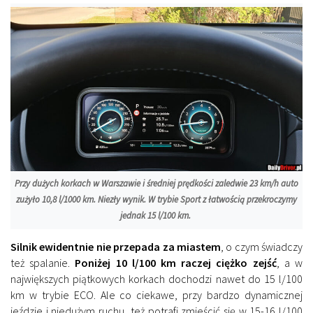
Przy dużych korkach w Warszawie i średniej prędkości zaledwie 23 km/h auto
zużyło 10,8 l/1000 km. Niezły wynik. W trybie Sport z łatwością przekroczymy
jednak 15 l/100 km.
Silnik ewidentnie nie przepada za miastem
, o czym świadczy
też spalanie.
Poniżej 10 l/100 km raczej ciężko zejść
, a w
największych piątkowych korkach dochodzi nawet do 15 l/100
km w trybie ECO. Ale co ciekawe, przy bardzo dynamicznej
jeździe i niedużym ruchu, też potrafi zmieścić się w 15-16 l/100