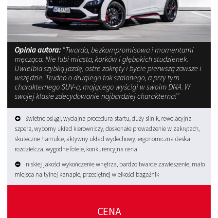
Opinia autora:
"Twarda, bezkompromisowa i momentami
męcząca. Nie lubi miasta, korków i głębokich studzienek.
Uwielbia szybką jazdę, ostre zakręty i bycie pierwszą zawsze i
wszędzie. Trudno o drugiego tak szalonego, a przy tym
charakternego SUV-a, mającego wyścigi w swoim DNA. W
swojej klasie zdecydowanie najbardziej charakterna!"
świetne osiągi, wydajna procedura startu, duży silnik, rewelacyjna
szpera, wyborny układ kierowniczy, doskonałe prowadzenie w zakrętach,
skuteczne hamulce, aktywny układ wydechowy, ergonomiczna deska
rozdzielcza, wygodne fotele, konkurencyjna cena
niskiej jakości wykończenie wnętrza, bardzo twarde zawieszenie, mało
miejsca na tylnej kanapie, przeciętnej wielkości bagażnik
CENA