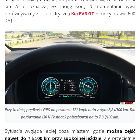
km. A to oznacza, że zasięg Kony N momentami bywa
porównywalny z … elektryczną
Kią EV6 GT
o mocy prawie 600
KM!
Przy średniej prędkości GPS na poziomie 121 km/h auto zużyło 8,8 l/100 km. Dla
porównania i30 N Fastback potrzebował na to 7,3 l/100 km.
Sytuacja wygląda lepiej poza miastem, gdzie
można zejść
nawet do 7 l/100 km przy spokojnej jeździe
, ale przeciętnie