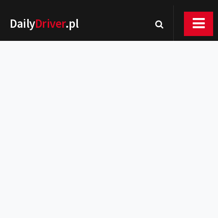
Daily
Driver
.pl
Nowości
Premiery
Rynek
Drogi
Zmiany w prawie
Wydarzenia
MOTORsport
Testy
Porady
Zakup i eksploatacja