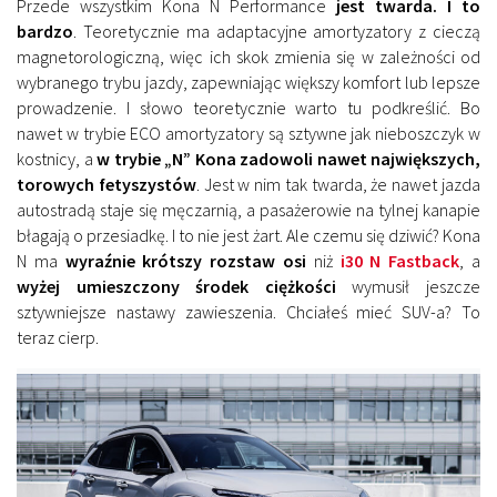
Przede wszystkim Kona N Performance
jest twarda. I to
bardzo
. Teoretycznie ma adaptacyjne amortyzatory z cieczą
magnetorologiczną, więc ich skok zmienia się w zależności od
wybranego trybu jazdy, zapewniając większy komfort lub lepsze
prowadzenie. I słowo teoretycznie warto tu podkreślić. Bo
nawet w trybie ECO amortyzatory są sztywne jak nieboszczyk w
kostnicy, a
w trybie „N” Kona zadowoli nawet największych,
torowych fetyszystów
. Jest w nim tak twarda, że nawet jazda
autostradą staje się męczarnią, a pasażerowie na tylnej kanapie
błagają o przesiadkę. I to nie jest żart. Ale czemu się dziwić? Kona
N ma
wyraźnie krótszy rozstaw osi
niż
i30 N Fastback
, a
wyżej umieszczony środek ciężkości
wymusił jeszcze
sztywniejsze nastawy zawieszenia. Chciałeś mieć SUV-a? To
teraz cierp.