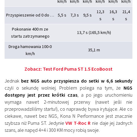
km/h
km/h
km/h
km/h
km/h
km/h
12,3
16,3
21,4
Przyspieszenie od 0 do …
5,5 s
7,3 s
9,5 s
s
s
s
Pokonanie 400 m ze
13,7 s (165,5 km/h)
startu zatrzymanego
Droga hamowania 100-0
35,1 m
km/h
Zobacz:
Test Ford Puma ST 1.5 EcoBoost
Jednak
bez NGS auto przyspiesza do setki w 6,6 sekundy
czyli o sekundę wolniej. Problem polega na tym, że
NGS
dostępny jest przez krótki czas
, a po jego uruchomieniu
wymaga nawet 2-minutowej przerwy (nawet jeśli nie
przeprowadziliśmy startu!), co naprawdę bywa irytujące. Ale co
ciekawe, nawet bez NGS, Kona N Performance jest znacznie
szybsza niż Puma ST. Jedynie
VW T-Roc R
nie daje jej żadnych
szans, ale napęd 4×4 i 300 KM mocy robią swoje.