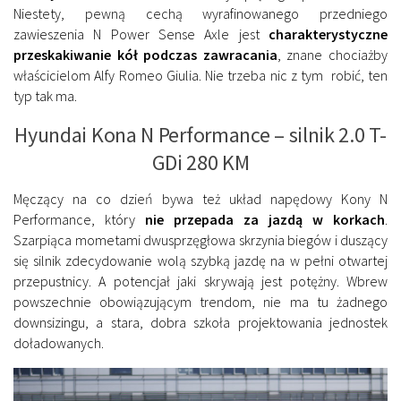
Niestety, pewną cechą wyrafinowanego przedniego
zawieszenia N Power Sense Axle jest
charakterystyczne
przeskakiwanie kół podczas zawracania
, znane chociażby
właścicielom Alfy Romeo Giulia. Nie trzeba nic z tym robić, ten
typ tak ma.
Hyundai Kona N Performance – silnik 2.0 T-
GDi 280 KM
Męczący na co dzień bywa też układ napędowy Kony N
Performance, który
nie przepada za jazdą w korkach
.
Szarpiąca mometami dwusprzęgłowa skrzynia biegów i duszący
się silnik zdecydowanie wolą szybką jazdę na w pełni otwartej
przepustnicy. A potencjał jaki skrywają jest potężny. Wbrew
powszechnie obowiązującym trendom, nie ma tu żadnego
downsizingu, a stara, dobra szkoła projektowania jednostek
doładowanych.