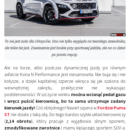
To nie jest auto dla chłopców. Ono nie tylko wygląda na twardego zawodnika,
ale takie też jest. Zawieszenie jest boskie przy sportowej jeździe, ale na co dzień
po prostu męczy.
Ale na torze, albo podczas dynamicznej jazdy po równym
asfalcie Kona N Performance jest niesamowita. Nie buja się i nie
kołysze, a dzięki kapitalnej szperze wkręca się jak szalona do
wewnętrznej zakrętu, praktycznie nie wykazując
podsterowności. W szczycie winklu
można wcisnąć pedał gazu
i wręcz puścić kierownicę, bo ta sama utrzymuje zadany
kierunek jazdy!
Coś obłędnego! Nawet szpera w
Fordzie Puma
ST
nie działa z taką siłą. Do tego bardzo szybki układ kierowniczy
(
2,14 obrotu
), który pracuje z wyjątkowo silnym oporem,
zmodyfikowane zwrotnice
i mamy kipiącego sportem SUV-a.