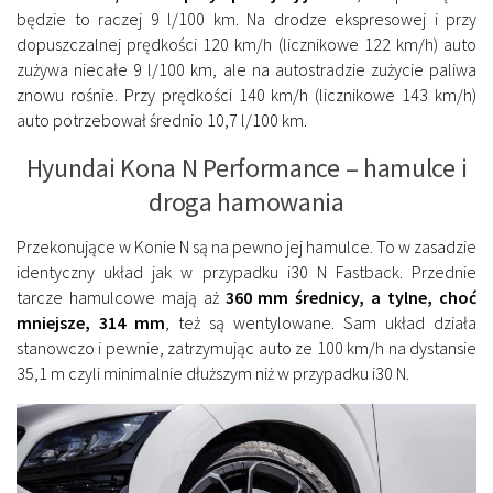
będzie to raczej 9 l/100 km. Na drodze ekspresowej i przy
dopuszczalnej prędkości 120 km/h (licznikowe 122 km/h) auto
zużywa niecałe 9 l/100 km, ale na autostradzie zużycie paliwa
znowu rośnie. Przy prędkości 140 km/h (licznikowe 143 km/h)
auto potrzebował średnio 10,7 l/100 km.
Hyundai Kona N Performance – hamulce i
droga hamowania
Przekonujące w Konie N są na pewno jej hamulce. To w zasadzie
identyczny układ jak w przypadku i30 N Fastback. Przednie
tarcze hamulcowe mają aż
360 mm średnicy, a tylne, choć
mniejsze, 314 mm
, też są wentylowane. Sam układ działa
stanowczo i pewnie, zatrzymując auto ze 100 km/h na dystansie
35,1 m czyli minimalnie dłuższym niż w przypadku i30 N.