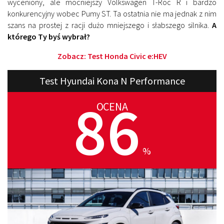
wyceniony, ale mocniejszy Volkswagen T-Roc R i bardzo
konkurencyjny wobec Pumy ST. Ta ostatnia nie ma jednak z nim
szans na prostej z racji dużo mniejszego i słabszego silnika.
A
którego Ty byś wybrał?
Zobacz:
Test Honda Civic e:HEV
Test Hyundai Kona N Performance
86
OCENA
%