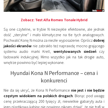
Zobacz:
Test Alfa Romeo Tonale Hybrid
Są one czytelne, w trybie N niezwykle efektowne, ale jednak
dość „sterylne” i mało klimatyczne na tle tych analogowych.
Pochwalić Konę N można za niezłe wyposażenie. Oprócz
dobrej
jakości ekranów
nie zabrakło też naprawdę mocno grającego
systemu audio marki Krell,
wentylowanych siedzeń
czy
ładowarki indukcyjnej. Mimo wszystko jak na tak drogie auto,
wnętrze powinno być lepiej wykonane.
Hyundai Kona N Performance – cena i
konkurenci
Nie da się ukryć, że Kona N Performance
nie jest i nie będzie
częstym widokiem na polskich drogach
. Biorąc pod uwagę
cenę przekraczającą 200 tysięcy zł, niewielkie gabaryty auta i
jego plastikową kabinę nie powinno nikogo dziwić, że nie trafi w