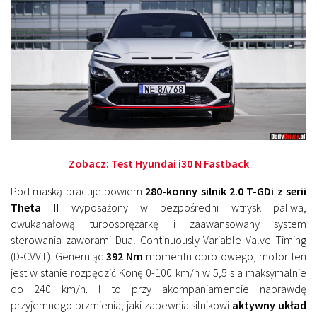
Zobacz:
Test Hyundai i30 N Fastback
Pod maską pracuje bowiem
280-konny silnik 2.0 T-GDi z serii
Theta II
wyposażony w bezpośredni wtrysk paliwa,
dwukanałową turbosprężarkę i zaawansowany system
sterowania zaworami Dual Continuously Variable Valve Timing
(D-CVVT). Generując
392 Nm
momentu obrotowego, motor ten
jest w stanie rozpędzić Konę 0-100 km/h w 5,5 s a maksymalnie
do 240 km/h. I to przy akompaniamencie naprawdę
przyjemnego brzmienia, jaki zapewnia silnikowi
aktywny układ