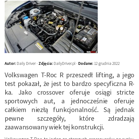
Autor:
Daily Driver ·
Zdjęcia:
DailyDriver.pl ·
Dodane:
12 grudnia 2022
Volkswagen T-Roc R przeszedł lifting, a jego
test pokazał, że jest to bardzo specyficzna R-
ka. Jako crossover oferuje osiągi stricte
sportowych aut, a jednocześnie oferuje
całkiem niezłą funkcjonalność. Są jednak
pewne szczegóły, które zdradzają
zaawansowany wiek tej konstrukcji.
Volkswagen T-Roc to jeden ze starszych crossoverów na rynku.