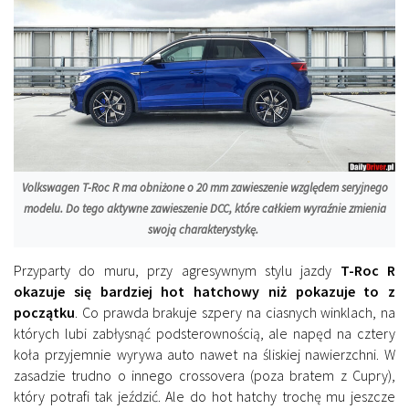
Volkswagen T-Roc R ma obniżone o 20 mm zawieszenie względem seryjnego
modelu. Do tego aktywne zawieszenie DCC, które całkiem wyraźnie zmienia
swoją charakterystykę.
Przyparty do muru, przy agresywnym stylu jazdy
T-Roc R
okazuje się bardziej hot hatchowy niż pokazuje to z
początku
. Co prawda brakuje szpery na ciasnych winklach, na
których lubi zabłysnąć podsterownością, ale napęd na cztery
koła przyjemnie wyrywa auto nawet na śliskiej nawierzchni. W
zasadzie trudno o innego crossovera (poza bratem z Cupry),
który potrafi tak jeździć. Ale do hot hatchy trochę mu jeszcze