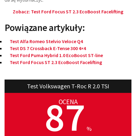
Zobacz:
Test Ford Focus ST 2.3 EcoBoost Facelifting
Powiązane artykuły:
Test Alfa Romeo Stelvio Veloce Q4
Test DS 7 Crossback E-Tense 300 4×4
Test Ford Puma Hybrid 1.0 EcoBoost ST-line
Test Ford Focus ST 2.3 EcoBoost Facelifting
Test Volkswagen T-Roc R 2.0 TSI
87
OCENA
%