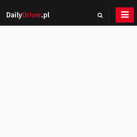
Daily
Driver
.pl
Nowości
Premiery
Rynek
Drogi
Zmiany w prawie
Wydarzenia
MOTORsport
Testy
Porady
Zakup i eksploatacja