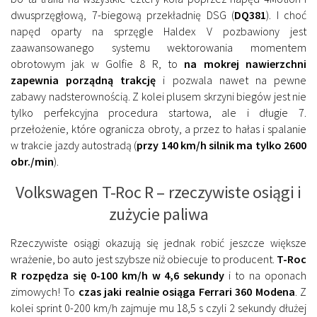
dwusprzęgłową, 7-biegową przekładnię DSG (
DQ381
). I choć
napęd oparty na sprzęgle Haldex V pozbawiony jest
zaawansowanego systemu wektorowania momentem
obrotowym jak w Golfie 8 R, to
na mokrej nawierzchni
zapewnia porządną trakcję
i pozwala nawet na pewne
zabawy nadsterownością. Z kolei plusem skrzyni biegów jest nie
tylko perfekcyjna procedura startowa, ale i długie 7.
przełożenie, które ogranicza obroty, a przez to hałas i spalanie
w trakcie jazdy autostradą (
przy 140 km/h silnik ma tylko 2600
obr./min
).
Volkswagen T-Roc R – rzeczywiste osiągi i
zużycie paliwa
Rzeczywiste osiągi okazują się jednak robić jeszcze większe
wrażenie, bo auto jest szybsze niż obiecuje to producent.
T-Roc
R rozpędza się 0-100 km/h w 4,6 sekundy
i to na oponach
zimowych! To
czas jaki realnie osiąga Ferrari 360 Modena
. Z
kolei sprint 0-200 km/h zajmuje mu 18,5 s czyli 2 sekundy dłużej