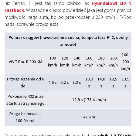
niż Ferrari, i jest tak samo szybko jak
Hyundaiowi i30 N
Fastback
. W zasadzie ciężko powiedzieć jaka jest górna granica
możliwości tego auta, bo po przekroczeniu 230 km/h , T-Roc
nadal sprawnie przyspiesza.
Pomiar osiągów (nawierzchnia sucha, temperatura 9° C, opony
zimowe)
100-
100
120
140
160
180
200
VW T-Roc R 300 KM
200
km/h
km/h
km/h
km/h
km/h
km/h
km/h
Przyspieszenie od 0
10,9
14,0
18,5
13,9
4,6 s
6,2 s
8,3 s
do …
s
s
s
s
Pokonanie 402 m ze
12,9 s (173,4 km/h)
startu zatrzymanego
Droga hamowania
42,6 m
100-0 km/h
To co jednak pozytywnie zaskakuje to fakt, że
silnik 2.0 TSI nie