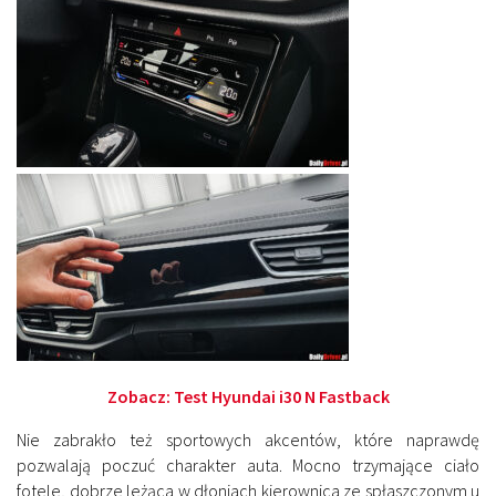
Zobacz:
Test Hyundai i30 N Fastback
Nie zabrakło też sportowych akcentów, które naprawdę
pozwalają poczuć charakter auta. Mocno trzymające ciało
fotele, dobrze leżąca w dłoniach kierownica ze spłaszczonym u