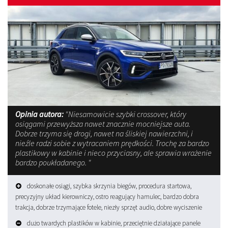
Opinia autora:
"Niesamowicie szybki crossover, który
osiągami przewyższa nawet znacznie mocniejsze auta.
Dobrze trzyma się drogi, nawet na śliskiej nawierzchni, i
nieźle radzi sobie z wytracaniem prędkości. Trochę za bardzo
plastikowy w kabinie i nieco przyciasny, ale sprawia wrażenie
bardzo poukładanego. "
doskonałe osiągi, szybka skrzynia biegów, procedura startowa,
precyzyjny układ kierowniczy, ostro reagujący hamulec, bardzo dobra
trakcja, dobrze trzymające fotele, niezły sprzęt audio, dobre wyciszenie
dużo twardych plastików w kabinie, przeciętnie działające panele