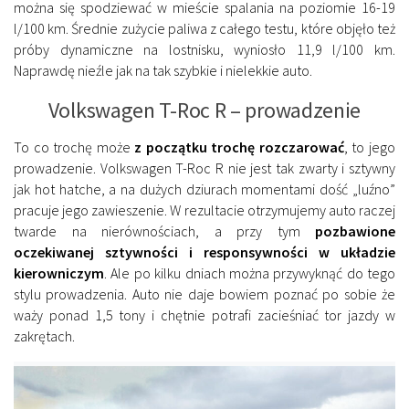
można się spodziewać w mieście spalania na poziomie 16-19
l/100 km. Średnie zużycie paliwa z całego testu, które objęło też
próby dynamiczne na lostnisku, wyniosło 11,9 l/100 km.
Naprawdę nieźle jak na tak szybkie i nielekkie auto.
Volkswagen T-Roc R – prowadzenie
To co trochę może
z początku trochę rozczarować
, to jego
prowadzenie. Volkswagen T-Roc R nie jest tak zwarty i sztywny
jak hot hatche, a na dużych dziurach momentami dość „luźno”
pracuje jego zawieszenie. W rezultacie otrzymujemy auto raczej
twarde na nierównościach, a przy tym
pozbawione
oczekiwanej sztywności i responsywności w układzie
kierowniczym
. Ale po kilku dniach można przywyknąć do tego
stylu prowadzenia. Auto nie daje bowiem poznać po sobie że
waży ponad 1,5 tony i chętnie potrafi zacieśniać tor jazdy w
zakrętach.