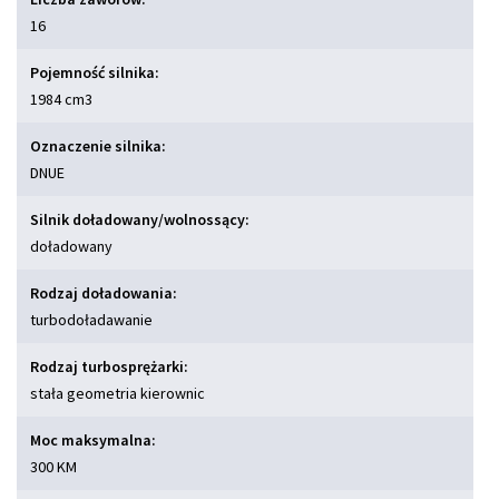
16
Pojemność silnika:
1984 cm
3
Oznaczenie silnika:
DNUE
Silnik doładowany/wolnossący:
doładowany
Rodzaj doładowania:
turbodoładawanie
Rodzaj turbosprężarki:
stała geometria kierownic
Moc maksymalna:
300 KM