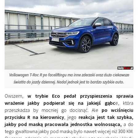
Volkswagen T-Roc R po faceliftingu ma inne zderzaki oraz dużo ciekawsze
światła do jazdy dziennej. Nadal jednak jest to bardzo szybkie auto.
Owszem,
w trybie Eco pedał przyspieszenia sprawia
wrażenie jakby podpierał się na jakiejś gąbc
e, która
przeszkadza by mocniej go docisnąć. Ale
po wciśnięciu
przycisku R na kierownicy
, jego
reakcja jest tak szybka,
jakby pod maską pracowała jednostka wolnossąca,
a do
tego gwałtowna jakby pod maską było nawet więcej niż 300 KM.