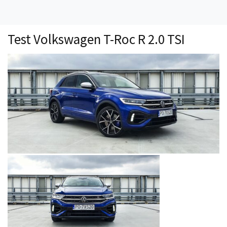
Technika
Prawo
Test Volkswagen T-Roc R 2.0 TSI
Technika jazdy
Oświetlenie
Kalkulatory
Przelicznik mocy
Auto z niemiec
Galerie