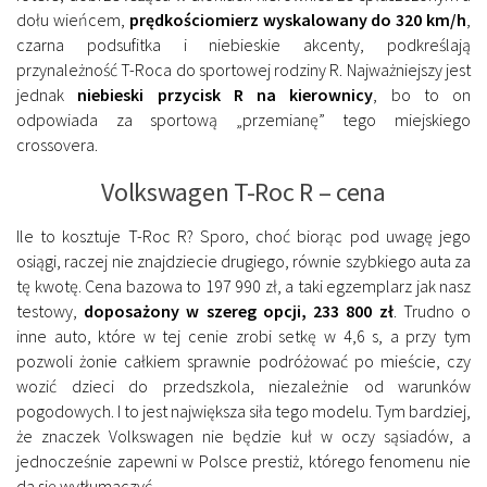
dołu wieńcem,
prędkościomierz wyskalowany do 320 km/h
,
czarna podsufitka i niebieskie akcenty, podkreślają
przynależność T-Roca do sportowej rodziny R. Najważniejszy jest
jednak
niebieski przycisk R na kierownicy
, bo to on
odpowiada za sportową „przemianę” tego miejskiego
crossovera.
Volkswagen T-Roc R – cena
Ile to kosztuje T-Roc R? Sporo, choć biorąc pod uwagę jego
osiągi, raczej nie znajdziecie drugiego, równie szybkiego auta za
tę kwotę. Cena bazowa to 197 990 zł, a taki egzemplarz jak nasz
testowy,
doposażony w szereg opcji, 233 800 zł
. Trudno o
inne auto, które w tej cenie zrobi setkę w 4,6 s, a przy tym
pozwoli żonie całkiem sprawnie podróżować po mieście, czy
wozić dzieci do przedszkola, niezależnie od warunków
pogodowych. I to jest największa siła tego modelu. Tym bardziej,
że znaczek Volkswagen nie będzie kuł w oczy sąsiadów, a
jednocześnie zapewni w Polsce prestiż, którego fenomenu nie
da się wytłumaczyć.