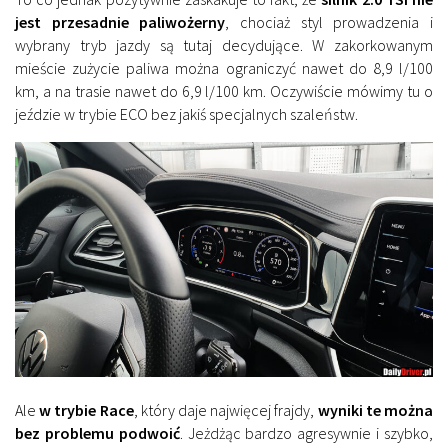
jest przesadnie paliwożerny
, chociaż styl prowadzenia i
wybrany tryb jazdy są tutaj decydujące. W zakorkowanym
mieście zużycie paliwa można ograniczyć nawet do 8,9 l/100
km, a na trasie nawet do 6,9 l/100 km. Oczywiście mówimy tu o
jeździe w trybie ECO bez jakiś specjalnych szaleństw.
Ale
w trybie Race
, który daje najwięcej frajdy,
wyniki te można
bez problemu podwoić
. Jeżdżąc bardzo agresywnie i szybko,