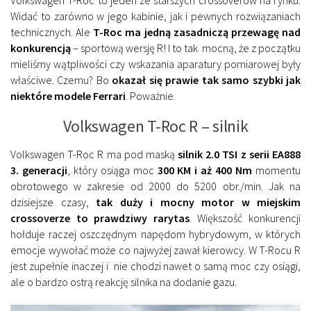
Widać to zarówno w jego kabinie, jak i pewnych rozwiązaniach
technicznych. Ale
T-Roc ma jedną zasadniczą przewagę nad
konkurencją
– sportową wersję R! I to tak mocną, że z początku
mieliśmy wątpliwości czy wskazania aparatury pomiarowej były
właściwe. Czemu? Bo
okazał się prawie tak samo szybki jak
niektóre modele Ferrari
. Poważnie.
Volkswagen T-Roc R – silnik
Volkswagen T-Roc R ma pod maską
silnik 2.0 TSI z serii EA888
3. generacji
, który osiąga moc
300 KM i aż 400 Nm
momentu
obrotowego w zakresie od 2000 do 5200 obr./min. Jak na
dzisiejsze czasy,
tak duży i mocny motor w miejskim
crossoverze to prawdziwy rarytas
. Większość konkurencji
hołduje raczej oszczędnym napędom hybrydowym, w których
emocje wywołać może co najwyżej zawał kierowcy. W T-Rocu R
jest zupełnie inaczej i nie chodzi nawet o samą moc czy osiągi,
ale o bardzo ostrą reakcję silnika na dodanie gazu.