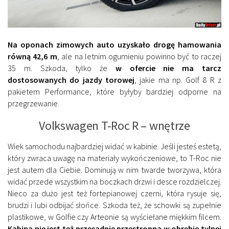
Na oponach zimowych auto uzyskało drogę hamowania
równą 42,6 m
, ale na letnim ogumieniu powinno być to raczej
35 m. Szkoda, tylko że
w ofercie nie ma tarcz
dostosowanych do jazdy torowej
, jakie ma np. Golf 8 R z
pakietem Performance, które byłyby bardziej odporne na
przegrzewanie.
Volkswagen T-Roc R – wnętrze
Wiek samochodu najbardziej widać w kabinie. Jeśli jesteś estetą,
który zwraca uwagę na materiały wykończeniowe, to T-Roc nie
jest autem dla Ciebie. Dominują w nim twarde tworzywa, która
widać przede wszystkim na boczkach drzwi i desce rozdzielczej.
Nieco za dużo jest też fortepianowej czerni, która rysuje się,
brudzi i lubi odbijać słońce. Szkoda też, że schowki są zupełnie
plastikowe, w Golfie czy Arteonie są wyściełane miękkim filcem.
Kabina nie jest też przesadnie przestronna w obrębie tylnej