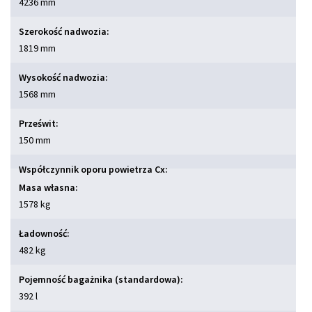
4236 mm
Szerokość nadwozia:
1819 mm
Wysokość nadwozia:
1568 mm
Prześwit:
150 mm
Współczynnik oporu powietrza Cx:
Masa własna:
1578 kg
Ładowność:
482 kg
Pojemność bagażnika (standardowa):
392 l