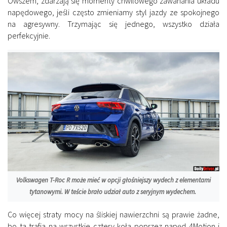
Owszem, zdarzają się momenty chwilowego zawahania układu
napędowego, jeśli często zmieniamy styl jazdy ze spokojnego
na agresywny. Trzymając się jednego, wszystko działa
perfekcyjnie.
Volkswagen T-Roc R może mieć w opcji głośniejszy wydech z elementami
tytanowymi. W teście brało udział auto z seryjnym wydechem.
Co więcej straty mocy na śliskiej nawierzchni są prawie żadne,
bo ta trafia na wszystkie cztery koła poprzez napęd 4Motion i