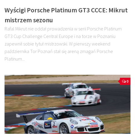
Wyścigi Porsche Platinum GT3 CCCE: Mikrut
mistrzem sezonu
Rafal Mikrut nie oddał prowadzenia w serii Porsche Platinum
GT3 Cup Challenge Central Europe i na torze w Poznaniu
zapewnił sobie tytuł mistrzowski. W pierwszy weekend
października Tor Poznań stał się areną zmagań Porsche
Platinum...
0