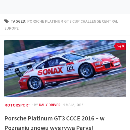
Technika
Prawo
TAGGED:
PORSCHE PLATINUM GT3 CUP CHALLENGE CENTRAL
Technika jazdy
EUROPE
Oświetlenie
Kalkulatory
0
Przelicznik mocy
Auto z niemiec
Galerie
MOTORSPORT
· BY
DAILY DRIVER
· 9 MAJA, 2016
Porsche Platinum GT3 CCCE 2016 – w
Poznaniu znowu wygrywa Parys!