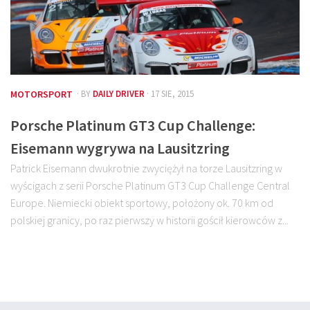
MOTORSPORT
· BY
DAILY DRIVER
· 17 SIE, 2015
Porsche Platinum GT3 Cup Challenge:
Eisemann wygrywa na Lausitzring
Patrick Eisemann dwukrotnie zwyciężył na torze Lausitzring w
wyścigach z serii Porsche Platinum GT3 Cup Challenge Central
Europe. Niemiecki obiekt sportowy, położony ok. 70 km od
polskiej granicy, po raz pierwszy w historii gościł kierowców z...