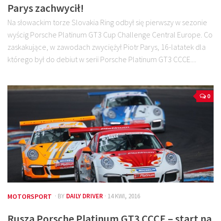
Parys zachwycił!
Na słowackim torze Slovakia Ring odbył się pierwszy w sezonie
wyścig Porsche Platinum GT3 Cup Challenge Central Europe. Co
zaskakujące, w zawodach zwyciężył Piotr Parys, 16-latatek dla
którego był do debiut w serii Porsche Platinum GT3 CCCE....
0
MOTORSPORT
· BY
DAILY DRIVER
· 14 KWI, 2016
Rusza Porsche Platinum GT3 CCCE – start na