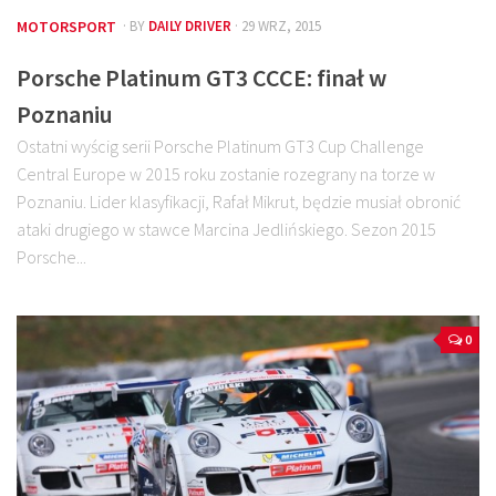
MOTORSPORT
· BY
DAILY DRIVER
· 29 WRZ, 2015
Porsche Platinum GT3 CCCE: finał w
Poznaniu
Ostatni wyścig serii Porsche Platinum GT3 Cup Challenge
Central Europe w 2015 roku zostanie rozegrany na torze w
Poznaniu. Lider klasyfikacji, Rafał Mikrut, będzie musiał obronić
ataki drugiego w stawce Marcina Jedlińskiego. Sezon 2015
Porsche...
0