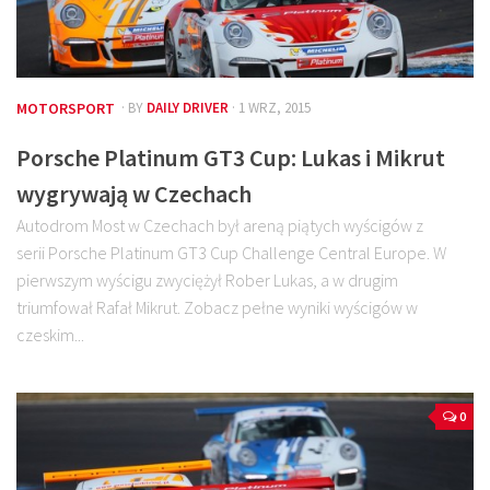
MOTORSPORT
· BY
DAILY DRIVER
· 1 WRZ, 2015
Porsche Platinum GT3 Cup: Lukas i Mikrut
wygrywają w Czechach
Autodrom Most w Czechach był areną piątych wyścigów z
serii Porsche Platinum GT3 Cup Challenge Central Europe. W
pierwszym wyścigu zwyciężył Rober Lukas, a w drugim
triumfował Rafał Mikrut. Zobacz pełne wyniki wyścigów w
czeskim...
0