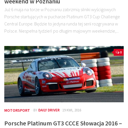
weekend w Poznaniu
Już 6 maja na torze w Poznaniu zabrzmią silniki wyścigowych
Porsche startujących w pucharze Platinum GT3 Cup Challenge
Central Europe. Będzie to jedyna runda tej serii rozgrywana w
Polsce. Niespełna tydzień po długim majowym weekendzie,...
0
MOTORSPORT
· BY
DAILY DRIVER
· 19 KWI, 2016
Porsche Platinum GT3 CCCE Słowacja 2016 –