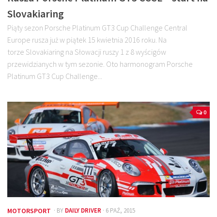
Slovakiaring
Piąty sezon Porsche Platinum GT3 Cup Challenge Central
Europe rusza już w piątek 15 kwietnia 2016 roku. Na
torze Slovakiaring na Słowacji ruszy 1 z 8 wyścigów
przewidzianych w tym sezonie. Oto harmonogram Porsche
Platinum GT3 Cup Challenge...
0
MOTORSPORT
· BY
DAILY DRIVER
· 6 PAŹ, 2015