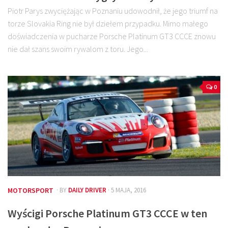
Piotr Parys zwyciężając w Poznaniu udowodnił, że jego triumf na
torze Slovakia Ring nie był dziełem przypadku. Mimo małego
doświadczenia w pucharze Porsche Platinum GT3 CCCE znowu
nie dał szans swoim rywalom z toru. Jego...
0
MOTORSPORT
· BY
DAILY DRIVER
· 5 MAJA, 2016
Wyścigi Porsche Platinum GT3 CCCE w ten