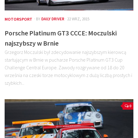
MOTORSPORT
· BY
DAILY DRIVER
· 22 WRZ, 2015
Porsche Platinum GT3 CCCE: Moczulski
najszybszy w Brnie
Grzegorz Moczulski był zdecydowanie najszybszym kierowcą
startującym w Brnie w pucharze Porsche Platinum GT3 Cup
Challenge Central Europe. Zawody rozgrywane od 18 do 20
września na czeski torze motocyklowym z dużą liczbą prostych i
szybkich...
0