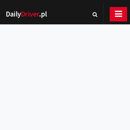
Daily
Driver
.pl
Nowości
Premiery
Rynek
Drogi
Zmiany w prawie
Wydarzenia
MOTORsport
Testy
Porady
Zakup i eksploatacja