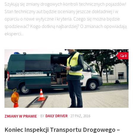
Szykują się zmiany drogowych kontroli technicznych pojazdów!
Stan techniczny aut będzie oceniany jeszcze dokładniej i w
oparciu o nowe wytyczne i kryteria. Czego się można będzie
spodziewać? Kogo dotkną najbardziej? O zmianach opowiadają
eksperci...
0
ZMIANY W PRAWIE
· BY
DAILY DRIVER
· 27 PAŹ, 2016
Koniec Inspekcji Transportu Drogowego –