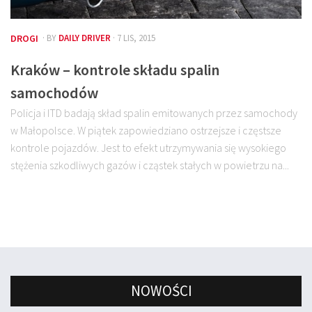
DROGI
· BY
DAILY DRIVER
· 7 LIS, 2015
Kraków – kontrole składu spalin
samochodów
Policja i ITD badają skład spalin emitowanych przez samochody
w Małopolsce. W piątek zapowiedziano ostrzejsze i częstsze
kontrole pojazdów. Jest to efekt utrzymywania się wysokiego
stężenia szkodliwych gazów i cząstek stałych w powietrzu na...
NOWOŚCI