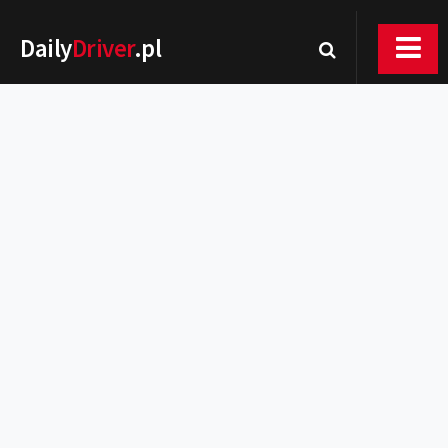
Daily
Driver
.pl
Nowości
Premiery
Rynek
Drogi
Zmiany w prawie
Wydarzenia
MOTORsport
Testy
Porady
Zakup i eksploatacja