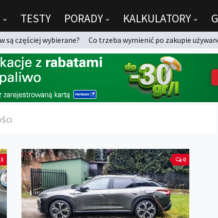
TESTY
PORADY
KALKULATORY
G
 są częściej wybierane?
Co trzeba wymienić po zakupie używan
OŚCI
3
0