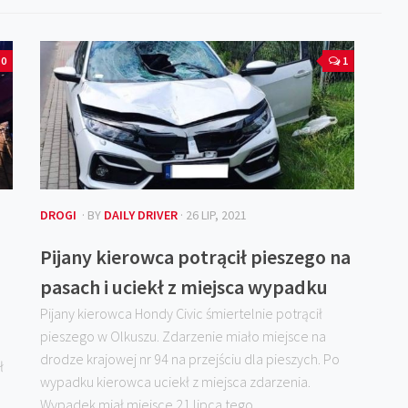
0
1
DROGI
· BY
DAILY DRIVER
· 26 LIP, 2021
Pijany kierowca potrącił pieszego na
pasach i uciekł z miejsca wypadku
Pijany kierowca Hondy Civic śmiertelnie potrącił
pieszego w Olkuszu. Zdarzenie miało miejsce na
drodze krajowej nr 94 na przejściu dla pieszych. Po
ł
wypadku kierowca uciekł z miejsca zdarzenia.
Wypadek miał miejsce 21 lipca tego...