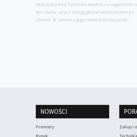
Mężczyzna miał 3 promile alkoholu w organizmie i 
tym stanie, wraz z kolegą jechał samochodem po
alkohol. W Janowcu jego niebezpieczną jazdę...
NOWOŚCI
POR
Premiery
Zakup i 
Rynek
Technik