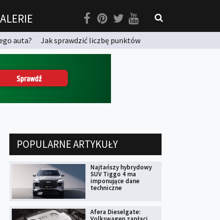
ALERIE
ego auta?
Jak sprawdzić liczbę punktów
POPULARNE ARTYKUŁY
Najtańszy hybrydowy
SUV Tiggo 4 ma
imponujące dane
techniczne
Afera Dieselgate:
Volkswagen zapłaci