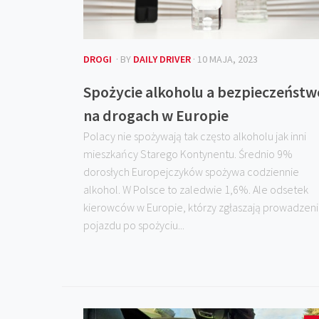
DROGI
· BY
DAILY DRIVER
· 10 MAJA, 2023
Spożycie alkoholu a bezpieczeństw
na drogach w Europie
Polacy nie spożywają tak często alkoholu jak inni
mieszkańcy Starego Kontynentu. Średnio 9%
dorosłych Europejczyków spożywa codziennie
alkohol. W Polsce to zaledwie 1,6%. Ale odsetek
kierowców w Europie, którzy zgłaszają prowadzen
pojazdu po spożyciu...