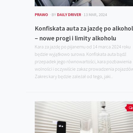
PRAWO
· BY
DAILY DRIVER
· 13 MAR, 2024
Konfiskata auta za jazdę po alkoho
– nowe progi i limity alkoholu
Kara za jazdę po pijanemu od 14 marca 2024 roku
będzie wyjątkowo surowa. Konfiskata auta bądź
przepadek jego równowartości, kara pozbawienia
wolności i oczywiście zakaz prowadzenia pojazdó
Zakres kary będzie zależał od tego, jaki...