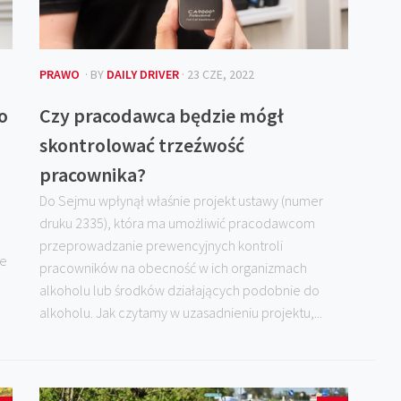
PRAWO
· BY
DAILY DRIVER
· 23 CZE, 2022
o
Czy pracodawca będzie mógł
skontrolować trzeźwość
pracownika?
Do Sejmu wpłynął właśnie projekt ustawy (numer
druku 2335), która ma umożliwić pracodawcom
przeprowadzanie prewencyjnych kontroli
ie
pracowników na obecność w ich organizmach
alkoholu lub środków działających podobnie do
alkoholu. Jak czytamy w uzasadnieniu projektu,...