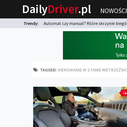
Daily
Driver
.pl
NOWOŚCI
Trendy:
Automat czy manual? Które skrzynie biegów
karnych?
TAGGED:
KIEROWANIE W STANIE NIETRZEŹW