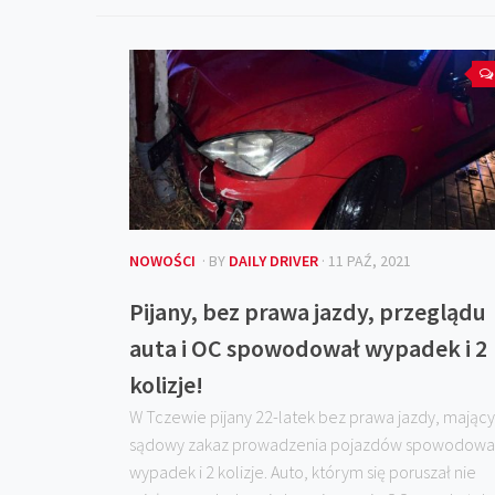
NOWOŚCI
· BY
DAILY DRIVER
· 11 PAŹ, 2021
Pijany, bez prawa jazdy, przeglądu
auta i OC spowodował wypadek i 2
kolizje!
W Tczewie pijany 22-latek bez prawa jazdy, mający
sądowy zakaz prowadzenia pojazdów spowodowa
wypadek i 2 kolizje. Auto, którym się poruszał nie