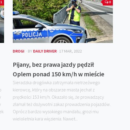
1
0
DROGI
· BY
DAILY DRIVER
· 17 MAR, 2022
Pijany, bez prawa jazdy pędził
Oplem ponad 150 km/h w mieście
Sieradzka drogówka zatrzymała nietrzeźwego
o
kierowcę, który na obszarze miasta jechał z
y
prędkości 153 km/h. Okazało się, że prowadzący
w
złamał też dożywotni zakaz prowadzenia pojazdów.
ek
Oprócz bardzo wysokiego mandatu, grozi mu
wieloletnia kara więzienia. Nawet...