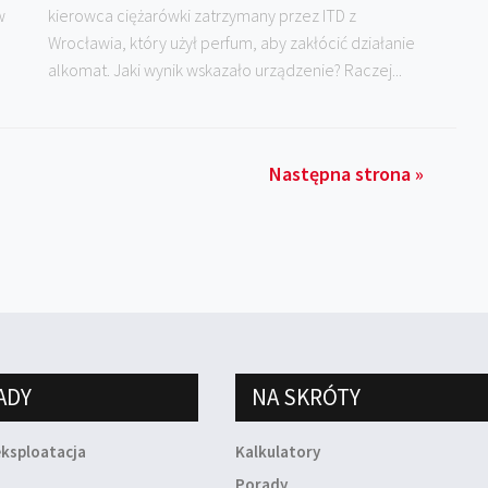
w
kierowca ciężarówki zatrzymany przez ITD z
Wrocławia, który użył perfum, aby zakłócić działanie
alkomat. Jaki wynik wskazało urządzenie? Raczej...
Następna strona »
ADY
NA SKRÓTY
eksploatacja
Kalkulatory
a
Porady