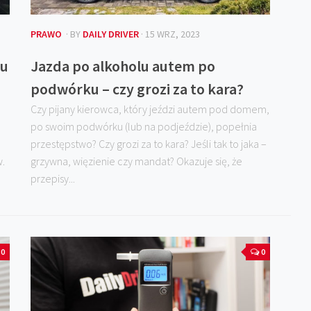
PRAWO
· BY
DAILY DRIVER
· 15 WRZ, 2023
lu
Jazda po alkoholu autem po
podwórku – czy grozi za to kara?
Czy pijany kierowca, który jeździ autem pod domem,
po swoim podwórku (lub na podjeździe), popełnia
przestępstwo? Czy grozi za to kara? Jeśli tak to jaka –
w.
grzywna, więzienie czy mandat? Okazuje się, że
przepisy...
0
0