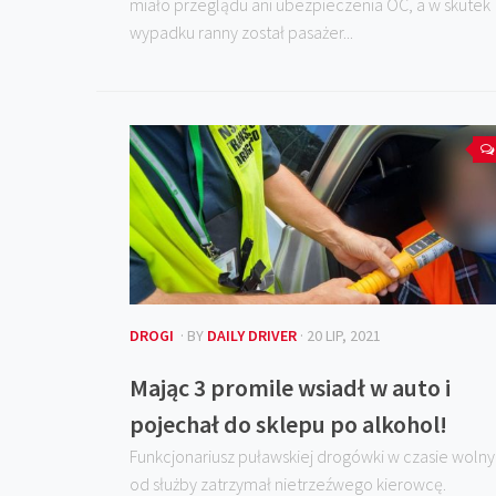
miało przeglądu ani ubezpieczenia OC, a w skutek
wypadku ranny został pasażer...
DROGI
· BY
DAILY DRIVER
· 20 LIP, 2021
Mając 3 promile wsiadł w auto i
pojechał do sklepu po alkohol!
Funkcjonariusz puławskiej drogówki w czasie woln
od służby zatrzymał nietrzeźwego kierowcę.