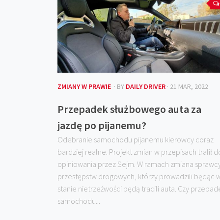
ZMIANY W PRAWIE
· BY
DAILY DRIVER
· 21 MAR, 2022
Przepadek służbowego auta za
jazdę po pijanemu?
Odebranie samochodu pijanemu kierowcy coraz
bardziej realne. Projekt zmian w przepisach trafił d
opiniowania przez Sejm. W ramach zmiana sprawc
przestępstw drogowych, którzy prowadzili będąc 
stanie nietrzeźwości będą tracili auta. Czy przepad
samochodu...