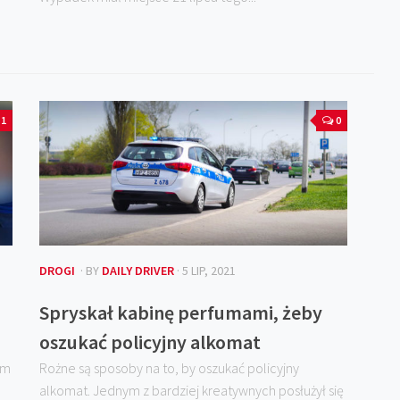
1
0
DROGI
· BY
DAILY DRIVER
· 5 LIP, 2021
Spryskał kabinę perfumami, żeby
oszukać policyjny alkomat
ym
Rożne są sposoby na to, by oszukać policyjny
alkomat. Jednym z bardziej kreatywnych posłużył się