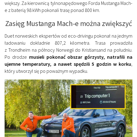
większy. Za kierownicą tylnonapędowego Forda Mustanga Mach-
e z baterią 98 kWh pokonali trasę ponad 800 km.
Zasięg Mustanga Mach-e można zwiększyć
Duet norweskich ekspertów od eco-drivingu pokonał na jednym
ładowaniu dokładnie 807,2 kilometra. Trasa prowadziła
z Trondheim na północy Norwegii do Kristiansand na południu.
Po drodze
musieli pokonać obszar górzysty, natrafili na
ujemne temperatury, a nawet spędzili 5 godzin w korku
,
który utworzył się po poważnym wypadku.