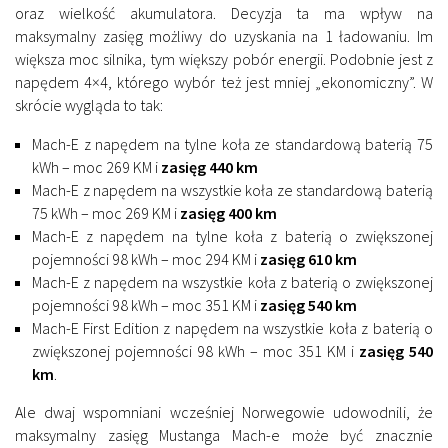
oraz wielkość akumulatora. Decyzja ta ma wpływ na
maksymalny zasięg możliwy do uzyskania na 1 ładowaniu. Im
większa moc silnika, tym większy pobór energii. Podobnie jest z
napędem 4×4, którego wybór też jest mniej „ekonomiczny”. W
skrócie wygląda to tak:
Mach-E z napędem na tylne koła ze standardową baterią 75
kWh – moc 269 KM i
zasięg 440 km
Mach-E z napędem na wszystkie koła ze standardową baterią
75 kWh – moc 269 KM i
zasięg 400 km
Mach-E z napędem na tylne koła z baterią o zwiększonej
pojemności 98 kWh – moc 294 KM i
zasięg 610 km
Mach-E z napędem na wszystkie koła z baterią o zwiększonej
pojemności 98 kWh – moc 351 KM i
zasięg 540 km
Mach-E First Edition z napędem na wszystkie koła z baterią o
zwiększonej pojemności 98 kWh – moc 351 KM i
zasięg 540
km
.
Ale dwaj wspomniani wcześniej Norwegowie udowodnili, że
maksymalny zasięg Mustanga Mach-e może być znacznie