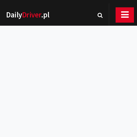
Daily
Driver
.pl
Nowości
Premiery
Rynek
Drogi
Zmiany w prawie
Wydarzenia
MOTORsport
Testy
Porady
Zakup i eksploatacja