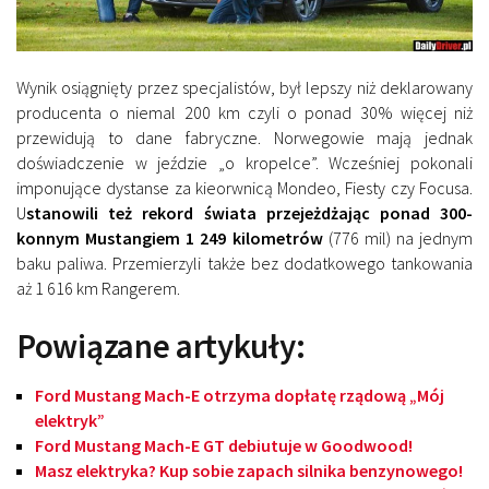
Wynik osiągnięty przez specjalistów, był lepszy niż deklarowany
producenta o niemal 200 km czyli o ponad 30% więcej niż
przewidują to dane fabryczne. Norwegowie mają jednak
doświadczenie w jeździe „o kropelce”. Wcześniej pokonali
imponujące dystanse za kieorwnicą Mondeo, Fiesty czy Focusa.
U
stanowili też rekord świata przejeżdżając ponad 300-
konnym Mustangiem 1 249 kilometrów
(776 mil) na jednym
baku paliwa. Przemierzyli także bez dodatkowego tankowania
aż 1 616 km Rangerem.
Powiązane artykuły:
Ford Mustang Mach-E otrzyma dopłatę rządową „Mój
elektryk”
Ford Mustang Mach-E GT debiutuje w Goodwood!
Masz elektryka? Kup sobie zapach silnika benzynowego!