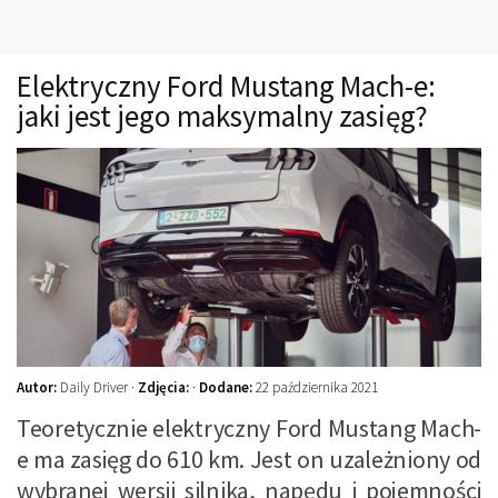
Technika
Prawo
Elektryczny Ford Mustang Mach-e:
Technika jazdy
jaki jest jego maksymalny zasięg?
Oświetlenie
Kalkulatory
Przelicznik mocy
Auto z niemiec
Galerie
Autor:
Daily Driver ·
Zdjęcia:
·
Dodane:
22 października 2021
Teoretycznie elektryczny Ford Mustang Mach-
e ma zasięg do 610 km. Jest on uzależniony od
wybranej wersji silnika, napędu i pojemności