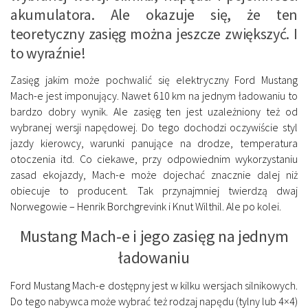
akumulatora. Ale okazuje się, że ten
teoretyczny zasięg można jeszcze zwiększyć. I
to wyraźnie!
Zasięg jakim może pochwalić się elektryczny Ford Mustang
Mach-e jest imponujący. Nawet 610 km na jednym ładowaniu to
bardzo dobry wynik. Ale zasięg ten jest uzależniony też od
wybranej wersji napędowej. Do tego dochodzi oczywiście styl
jazdy kierowcy, warunki panujące na drodze, temperatura
otoczenia itd. Co ciekawe, przy odpowiednim wykorzystaniu
zasad ekojazdy, Mach-e może dojechać znacznie dalej niż
obiecuje to producent. Tak przynajmniej twierdzą dwaj
Norwegowie – Henrik Borchgrevink i Knut Wilthil. Ale po kolei.
Mustang Mach-e i jego zasięg na jednym
ładowaniu
Ford Mustang Mach-e dostępny jest w kilku wersjach silnikowych.
Do tego nabywca może wybrać też rodzaj napędu (tylny lub 4×4)