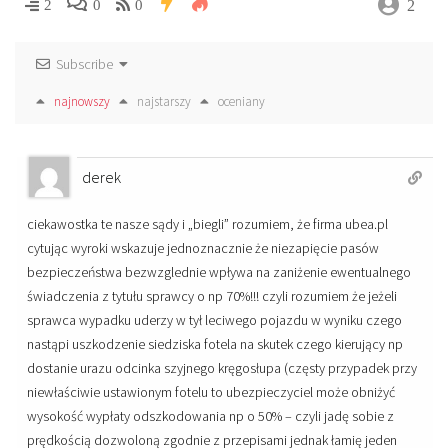
2
2
0
0
Subscribe
najnowszy
najstarszy
oceniany
derek
ciekawostka te nasze sądy i „biegli” rozumiem, że firma ubea.pl
cytując wyroki wskazuje jednoznacznie że niezapięcie pasów
bezpieczeństwa bezwzglednie wpływa na zaniżenie ewentualnego
świadczenia z tytułu sprawcy o np 70%!!! czyli rozumiem że jeżeli
sprawca wypadku uderzy w tył leciwego pojazdu w wyniku czego
nastąpi uszkodzenie siedziska fotela na skutek czego kierujący np
dostanie urazu odcinka szyjnego kręgosłupa (częsty przypadek przy
niewłaściwie ustawionym fotelu to ubezpieczyciel może obniżyć
wysokość wypłaty odszkodowania np o 50% – czyli jadę sobie z
prędkością dozwoloną zgodnie z przepisami jednak łamię jeden