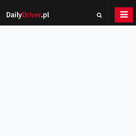
Daily
Driver
.pl
Nowości
Premiery
Rynek
Drogi
Zmiany w prawie
Wydarzenia
MOTORsport
Testy
Porady
Zakup i eksploatacja