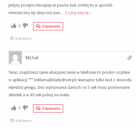
jedyny przepis niezapięcie pasów kub zrobię to w sposób
niewłaściwy np skręcony pas
…
Czytaj więcej »
0
Odpowiedz
6 lat temu
Michał
Teraz znajdziesz tanie ubezpieczenie w telefonie to proste i szybkie
w aplikacji *** (reklama@dailydriver.pl) skanujesz tylko kod z dowodu
rejestracyjnego, bez wpisywania danych i w 5 sek masz porównanie
składek a w 40 sek polisę na mailu.
0
Odpowiedz
6 lat temu