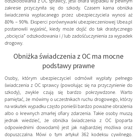
odszkodowania z OC sprawcy, jeśli ofiara wypadku w pewnym
zakresie przyczyniła się do szkody. Czasem karna obniżka
świadczenia wypłacanego przez ubezpieczyciela wynosi aż
80% – 90%. Eksperci porównywarki ubezpieczeniowej Ubea.pl
postanowili wyjaśnić, kiedy może dojść do tak drastycznego
„obcięcia” odszkodowania i / lub zadośćuczynienia za wypadek
drogowy.
Obniżka świadczenia z OC ma mocne
podstawy prawne
Osoby, którym ubezpieczyciel odmówił wypłaty pełnego
świadczenia z OC sprawcy (powołując się na przyczynienie do
szkody), zwykle czują się bardzo pokrzywdzone. Warto
pamiętać, że mówimy o uczestnikach ruchu drogowego, którzy
na wskutek wypadku często ponieśli bardzo poważne obrażenia
albo o krewnych zmarłej ofiary zdarzenia. Takie osoby muszą
jednak wiedzieć, że obniżka świadczenia z OC (poparta
odpowiednimi dowodami) jest jak najbardziej możliwa oraz
dopuszczalna. Mówi o tym artykuł 362 kodeksu cywilnego.