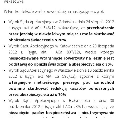
wskazówkę.
W tym kontekście warto powołać się na następujące wyroki:
Wyrok Sądu Apelacyjnego w Gdańsku z dnia 24 sierpnia 2012
r. (sygn. akt V ACa 646/12) wskazujący, że
przechodzenie
przez jezdnię w niewłaściwym miejscu może skutkować
obniżeniem świadczenia o 20%
Wyrok Sądu Apelacyjnego w Katowicach z dnia 23 listopada
2012 r. (sygn. akt I ACa 807/12), wedle którego
niespodziewane wtargnięcie rowerzysty na jezdnię jest
podstawą do obniżki świadczenia ubezpieczyciela o 30%
Wyrok Sądu Apelacyjnego w Warszawie z dnia 18 października
2012 r. (sygn. akt VIA Ca 596/12), zgodnie z którym
wtargnięcie nietrzeźwego pieszego pod samochód
powinno skutkować redukcją kosztów ponoszonych
przez ubezpieczyciela aż o 70%
Wyrok Sądu Apelacyjnego w Białymstoku z dnia 30
października 2012 r. (sygn. akt I ACa 239/12) wskazujący, że
niezapięcie pasów bezpieczeństwa i nieutrzymywanie