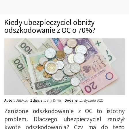
Technika
Prawo
Kiedy ubezpieczyciel obniży
Technika jazdy
odszkodowanie z OC o 70%?
Oświetlenie
Kalkulatory
Przelicznik mocy
Auto z niemiec
Galerie
Autor:
UBEA.pl ·
Zdjęcia:
Daily Driver ·
Dodane:
11 stycznia 2020
Zaniżone odszkodowanie z OC to istotny
problem. Dlaczego ubezpieczyciel zaniżył
kwotę odszkodowania? Czy ma do tego