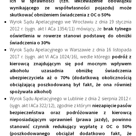
ich w sprawności (tzn. lekceważenie obowiązku
wynikającego ze współwłasności pojazdu) może
skutkować obniżeniem świadczenia z OC o 50%
Wyrok Sądu Apelacyjnego we Wrocławiu z dnia 19 stycznia
2012 r. (sygn. akt I ACa 1354/11) mówiący, że
brak tylnego
oświetlenia w rowerze stanowi podstawę do obniżki
świadczenia o 30%
Wyrok Sądu Apelacyjnego w Warszawie z dnia 16 listopada
2017 r. (sygn. akt VI ACa 1024/16), wedle którego
podróż z
kierowcą znajdującym się pod mocnym wpływem
alkoholu uzasadnia obniżkę świadczenia
ubezpieczyciela aż o 70% (dodatkową okolicznością
obciążającą poszkodowaną był fakt, że ona również
spożywała alkohol)
Wyrok Sądu Apelacyjnego w Lublinie z dnia 2 sierpnia 2012 r.
(sygn. akt I ACa 322/12), zgodnie z którym
niezapięcie pasów
bezpieczeństwa oraz podróżowanie z kierowcą
nieposiadającym uprawnień (prawa jazdy), powinno
stanowić czynnik redukujący wypłatę z OC o 50%
(poszkodowanego obciążał dodatkowo fakt, że