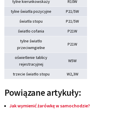
tylne kierunkowskazy
R10W
tylne światła pozycyjne
P21/5W
światła stopu
P21/5W
światło cofania
P21W
tylne światło
P21W
przeciwmgielne
oświetlenie tablicy
W5W
rejestracyjnej
trzecie światło stopu
W2,3W
Powiązane artykuły:
Jak wymienić żarówkę w samochodzie?