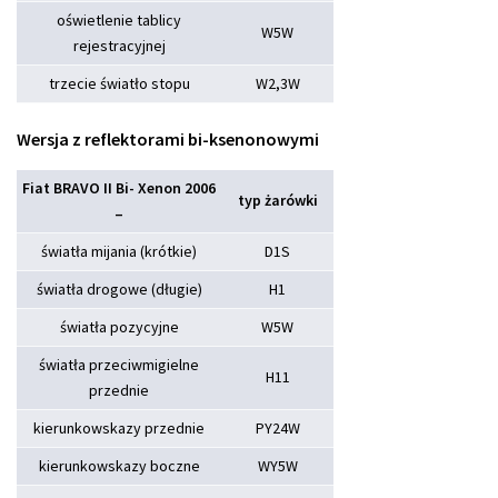
oświetlenie tablicy
W5W
rejestracyjnej
trzecie światło stopu
W2,3W
Wersja z reflektorami bi-ksenonowymi
Fiat BRAVO II Bi- Xenon 2006
typ żarówki
–
światła mijania (krótkie)
D1S
światła drogowe (długie)
H1
światła pozycyjne
W5W
światła przeciwmigielne
H11
przednie
kierunkowskazy przednie
PY24W
kierunkowskazy boczne
WY5W