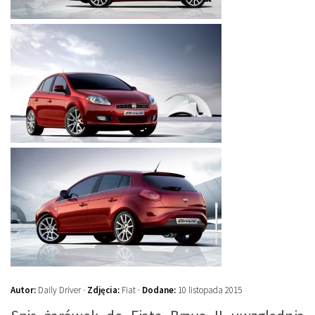
Autor:
Daily Driver ·
Zdjęcia:
Fiat ·
Dodane:
10 listopada 2015