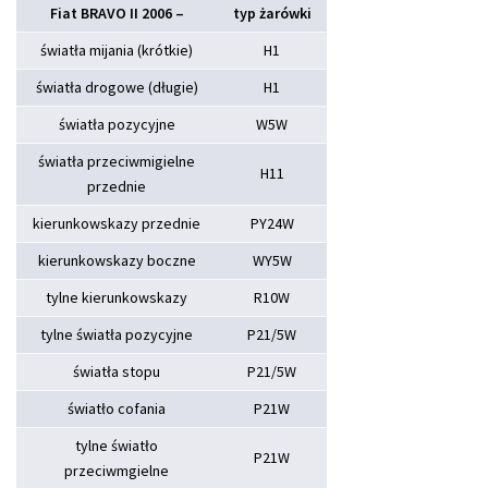
Fiat BRAVO II 2006 –
typ żarówki
światła mijania (krótkie)
H1
światła drogowe (długie)
H1
światła pozycyjne
W5W
światła przeciwmigielne
H11
przednie
kierunkowskazy przednie
PY24W
kierunkowskazy boczne
WY5W
tylne kierunkowskazy
R10W
tylne światła pozycyjne
P21/5W
światła stopu
P21/5W
światło cofania
P21W
tylne światło
P21W
przeciwmgielne