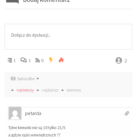
2
1
1
0
Subscribe
najnowszy
najstarszy
oceniany
petarda
Tylne kierunki nie są 10 tylko 21/5
a gdzie opis wewnętrznych ??