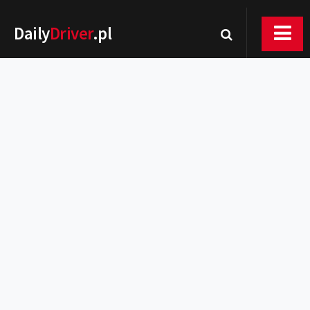
Daily
Driver
.pl
Nowości
Premiery
Rynek
Drogi
Zmiany w prawie
Wydarzenia
MOTORsport
Testy
Porady
Zakup i eksploatacja