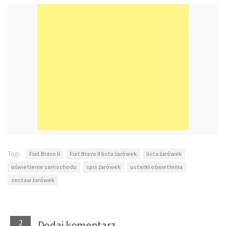
Tagi:
Fiat Bravo II
Fiat Bravo II lista żarówek
lista żarówek
oświetlenie samochodu
spis żarówek
usterki oświetlenia
zestaw żarówek
2
Dodaj komentarz