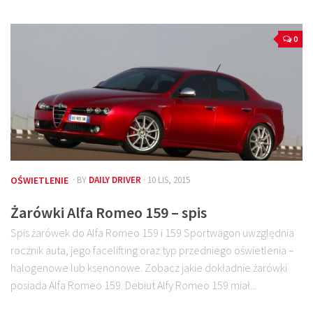
0
OŚWIETLENIE
· BY
DAILY DRIVER
· 10 LIS, 2015
Żarówki Alfa Romeo 159 – spis
Spis żarówek do Alfa Romeo 159 i 159 Sportwagon uwzględnia
rocznik auta, jego facelifting oraz typ przedniego oświetlenia –
halogenowe lub ksenonowe. Zobacz jakie dokładnie żarówki
posiada Alfa Romeo 159. Debiut Alfy Romeo 159 miał...