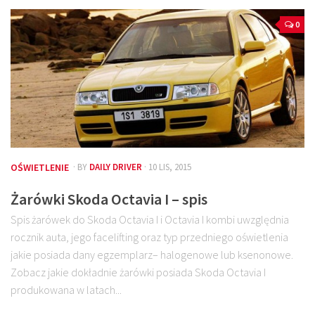
0
OŚWIETLENIE
· BY
DAILY DRIVER
· 10 LIS, 2015
Żarówki Skoda Octavia I – spis
Spis żarówek do Skoda Octavia I i Octavia I kombi uwzględnia
rocznik auta, jego facelifting oraz typ przedniego oświetlenia
jakie posiada dany egzemplarz– halogenowe lub ksenonowe.
Zobacz jakie dokładnie żarówki posiada Skoda Octavia I
produkowana w latach...