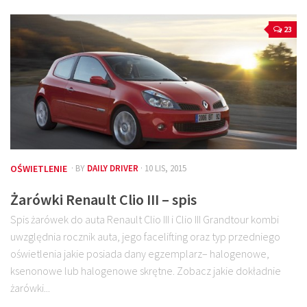
23
OŚWIETLENIE
· BY
DAILY DRIVER
· 10 LIS, 2015
Żarówki Renault Clio III – spis
Spis żarówek do auta Renault Clio III i Clio III Grandtour kombi
uwzględnia rocznik auta, jego facelifting oraz typ przedniego
oświetlenia jakie posiada dany egzemplarz– halogenowe,
ksenonowe lub halogenowe skrętne. Zobacz jakie dokładnie
żarówki...