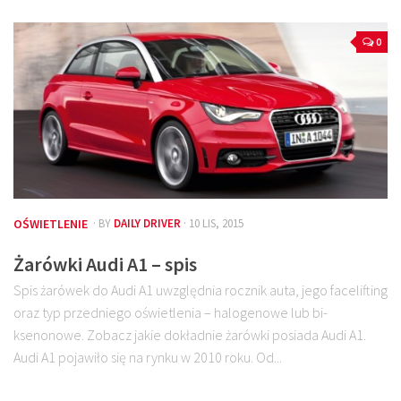
0
OŚWIETLENIE
· BY
DAILY DRIVER
· 10 LIS, 2015
Żarówki Audi A1 – spis
Spis żarówek do Audi A1 uwzględnia rocznik auta, jego facelifting
oraz typ przedniego oświetlenia – halogenowe lub bi-
ksenonowe. Zobacz jakie dokładnie żarówki posiada Audi A1.
Audi A1 pojawiło się na rynku w 2010 roku. Od...