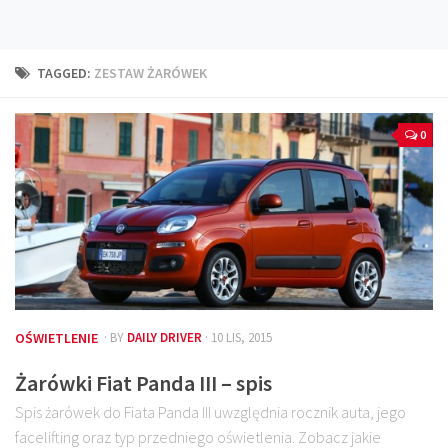
Technika
Prawo
TAGGED:
ZESTAW ŻARÓWEK
Technika jazdy
Oświetlenie
0
Kalkulatory
Przelicznik mocy
Auto z niemiec
Galerie
OŚWIETLENIE
· BY
DAILY DRIVER
· 10 LIS, 2015
Żarówki Fiat Panda III – spis
Spis żarówek do Fiata Panda III uwzględnia rocznik auta, jego
facelifting oraz typ przedniego oświetlenia. Zobacz jakie