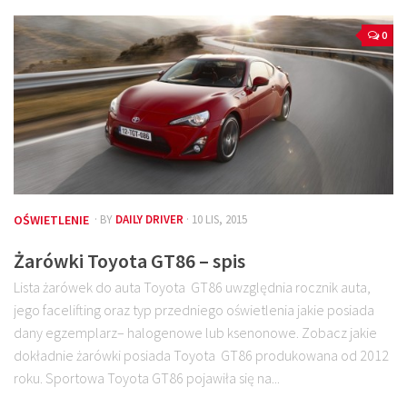
0
OŚWIETLENIE
· BY
DAILY DRIVER
· 10 LIS, 2015
Żarówki Toyota GT86 – spis
Lista żarówek do auta Toyota GT86 uwzględnia rocznik auta,
jego facelifting oraz typ przedniego oświetlenia jakie posiada
dany egzemplarz– halogenowe lub ksenonowe. Zobacz jakie
dokładnie żarówki posiada Toyota GT86 produkowana od 2012
roku. Sportowa Toyota GT86 pojawiła się na...