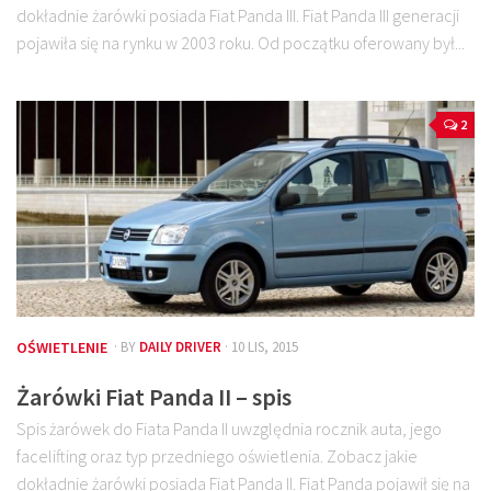
dokładnie żarówki posiada Fiat Panda III. Fiat Panda III generacji
pojawiła się na rynku w 2003 roku. Od początku oferowany był...
2
OŚWIETLENIE
· BY
DAILY DRIVER
· 10 LIS, 2015
Żarówki Fiat Panda II – spis
Spis żarówek do Fiata Panda II uwzględnia rocznik auta, jego
facelifting oraz typ przedniego oświetlenia. Zobacz jakie
dokładnie żarówki posiada Fiat Panda II. Fiat Panda pojawił się na