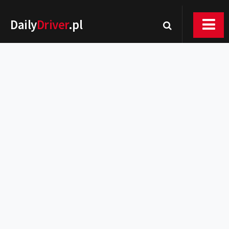
Daily
Driver
.pl
Nowości
Premiery
Rynek
Drogi
Zmiany w prawie
Wydarzenia
MOTORsport
Testy
Porady
Zakup i eksploatacja