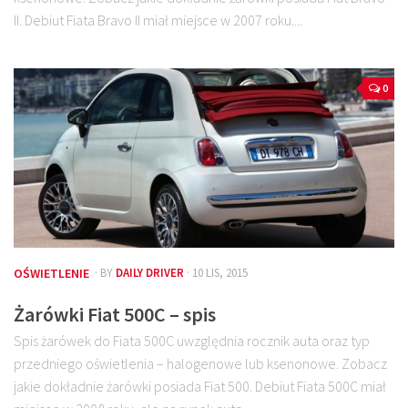
II. Debiut Fiata Bravo II miał miejsce w 2007 roku....
0
OŚWIETLENIE
· BY
DAILY DRIVER
· 10 LIS, 2015
Żarówki Fiat 500C – spis
Spis żarówek do Fiata 500C uwzględnia rocznik auta oraz typ
przedniego oświetlenia – halogenowe lub ksenonowe. Zobacz
jakie dokładnie żarówki posiada Fiat 500. Debiut Fiata 500C miał