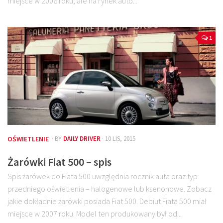
miejsce w 2008 roku, ale na rynek auto...
1
OŚWIETLENIE
· BY
DAILY DRIVER
· 10 LIS, 2015
Żarówki Fiat 500 – spis
Spis żarówek do Fiata 500 uwzględnia rocznik auta oraz typ
przedniego oświetlenia – halogenowe lub ksenonowe. Zobacz
jakie dokładnie żarówki posiada Fiat 500. Debiut Fiata 500 miał
miejsce w 2007 roku. Model ten produkowany był od...