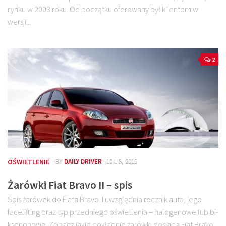
rynku w 2003 roku. Od początku oferowany był klientom w
wersji...
2
OŚWIETLENIE
· BY
DAILY DRIVER
· 10 LIS, 2015
Żarówki Fiat Bravo II – spis
Spis żarówek do Fiata Bravo II uwzględnia rocznik auta, jego
facelifting oraz typ przedniego oświetlenia – halogenowe lub bi-
ksenonowe. Zobacz jakie dokładnie żarówki posiada Fiat Bravo