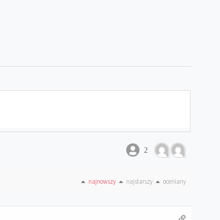
2
najnowszy
najstarszy
oceniany