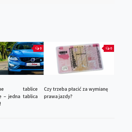
0
0
nalne tablice
Czy trzeba płacić za wymianę
e – jedna tablica
prawa jazdy?
!