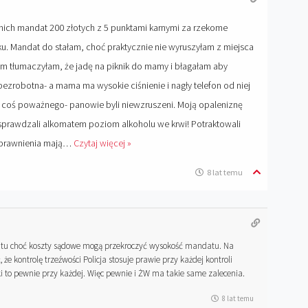
nich mandat 200 złotych z 5 punktami karnymi za rzekome
u. Mandat do stałam, choć praktycznie nie wyruszyłam z miejsca
 tłumaczyłam, że jadę na piknik do mamy i błagałam aby
zrobotna- a mama ma wysokie ciśnienie i nagły telefon od niej
coś poważnego- panowie byli niewzruszeni. Moją opaleniznę
i sprawdzali alkomatem poziom alkoholu we krwi! Potraktowali
uprawnienia mają
…
Czytaj więcej »
8 lat temu
tu choć koszty sądowe mogą przekroczyć wysokość mandatu. Na
że kontrolę trzeźwości Policja stosuje prawie przy każdej kontroli
i to pewnie przy każdej. Więc pewnie i ŻW ma takie same zalecenia.
8 lat temu