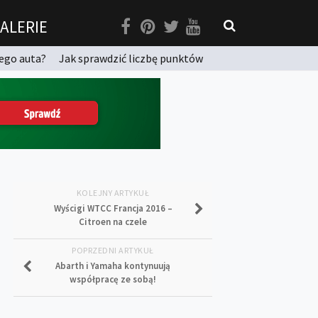
ALERIE
ego auta?
Jak sprawdzić liczbę punktów
KOLEJNY ARTYKUŁ
Wyścigi WTCC Francja 2016 –
Citroen na czele
POPRZEDNI ARTYKUŁ
Abarth i Yamaha kontynuują
współpracę ze sobą!