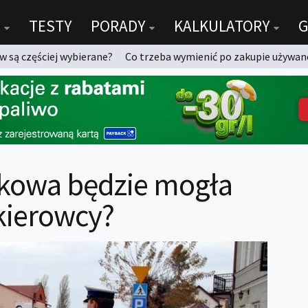
TESTY
PORADY
KALKULATORY
G
 są częściej wybierane?
Co trzeba wymienić po zakupie używan
kowa będzie mogła
kierowcy?