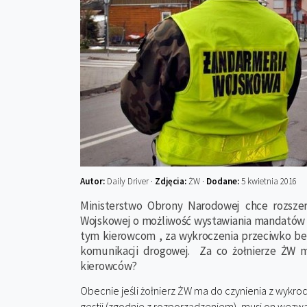
Autor:
Daily Driver ·
Zdjęcia:
ŻW ·
Dodane:
5 kwietnia 2016
Ministerstwo Obrony Narodowej chce rozszer
Wojskowej o możliwość wystawiania mandatów z
tym kierowcom , za wykroczenia przeciwko b
komunikacji drogowej. Za co żołnierze ŻW 
kierowców?
Obecnie jeśli żołnierz ŻW ma do czynienia z wykroc
gestii (zgodnie z rozporządzeniem), musi on wezw