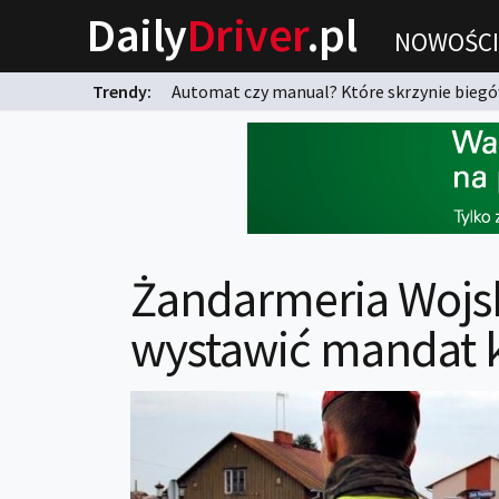
Daily
Driver
.pl
NOWOŚCI
Trendy:
Automat czy manual? Które skrzynie biegów
karnych?
Żandarmeria Wojs
wystawić mandat 