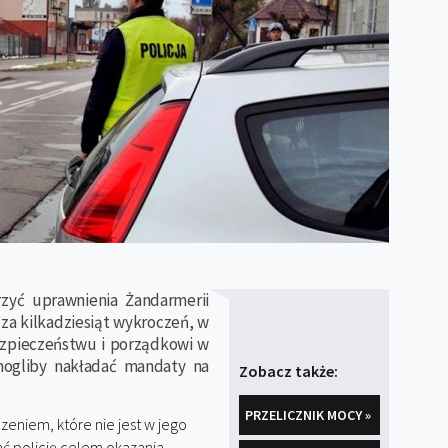
zyć uprawnienia Żandarmerii
a kilkadziesiąt wykroczeń, w
ezpieczeństwu i porządkowi w
mogliby nakładać mandaty na
Zobacz także:
PRZELICZNIK MOCY »
zeniem, które nie jest w jego
ać policję celem okazania