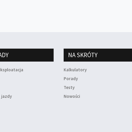
ADY
NA SKRÓTY
eksploatacja
Kalkulatory
a
Porady
Testy
 jazdy
Nowości