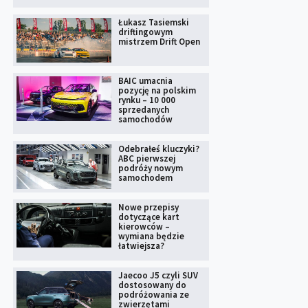
Łukasz Tasiemski
driftingowym
mistrzem Drift Open
BAIC umacnia
pozycję na polskim
rynku – 10 000
sprzedanych
samochodów
Odebrałeś kluczyki?
ABC pierwszej
podróży nowym
samochodem
Nowe przepisy
dotyczące kart
kierowców –
wymiana będzie
łatwiejsza?
Jaecoo J5 czyli SUV
dostosowany do
podróżowania ze
zwierzętami