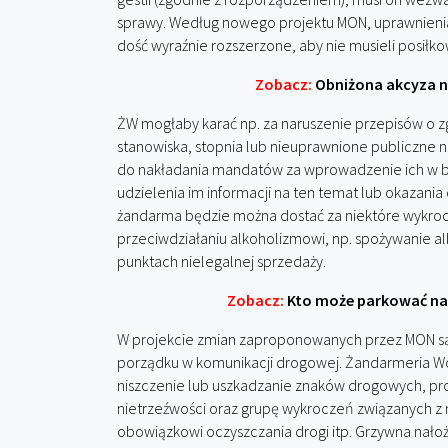
sprawy. Według nowego projektu MON, uprawnieni
dość wyraźnie rozszerzone, aby nie musieli posiłkow
Zobacz:
Obniżona akcyza na
ŻW mogłaby karać np. za naruszenie przepisów o z
stanowiska, stopnia lub nieuprawnione publiczne
do nakładania mandatów za wprowadzenie ich w b
udzielenia im informacji na ten temat lub okazani
żandarma będzie można dostać za niektóre wykroc
przeciwdziałaniu alkoholizmowi, np. spożywanie 
punktach nielegalnej sprzedaży.
Zobacz:
Kto może parkować na 
W projekcie zmian zaproponowanych przez MON są 
porządku w komunikacji drogowej. Żandarmeria W
niszczenie lub uszkadzanie znaków drogowych, pr
nietrzeźwości oraz grupę wykroczeń związanych z
obowiązkowi oczyszczania drogi itp. Grzywna nało