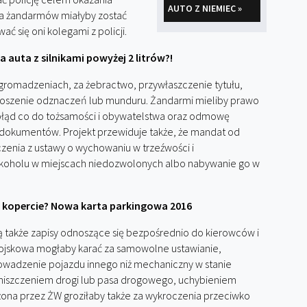
AUTO Z NIEMIEC »
a żandarmów miałyby zostać
ać się oni kolegami z policji.
 auta z silnikami powyżej 2 litrów?!
gromadzeniach, za żebractwo, przywłaszczenie tytułu,
 noszenie odznaczeń lub munduru. Żandarmi mieliby prawo
łąd co do tożsamości i obywatelstwa oraz odmowę
a dokumentów. Projekt przewiduje także, że mandat od
zenia z ustawy o wychowaniu w trzeźwości i
alkoholu w miejscach niedozwolonych albo nabywanie go w
kopercie? Nowa karta parkingowa 2016
także zapisy odnoszące się bezpośrednio do kierowców i
ojskowa mogłaby karać za samowolne ustawianie,
owadzenie pojazdu innego niż mechaniczny w stanie
 niszczeniem drogi lub pasa drogowego, uchybieniem
żona przez ŻW groziłaby także za wykroczenia przeciwko