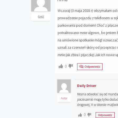
Wczoraj (3 maja 2018 r) otrzymałam od 
Gość
prowadzenie pojazdu z telefonem w ręk
parkowania pod domem! Choć z płaczem
potraktowano mnie ulgowo, bo jestem be
na umówione spotkanie mógł oznaczać 
uznali za czerwień skóry od przepicia 
mnie jak zbira i pijaczkę! Jak ich nowe 
0
Odpowiedz
Daily Driver
Można odwołać się od manda
Autor
pocieszenie mogę tylko dodać, 
drogowej. A w okresie majówk
0
Odpowiedz