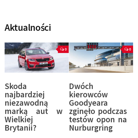
Aktualności
0
0
Skoda
Dwóch
najbardziej
kierowców
niezawodną
Goodyeara
marką aut w
zginęło podczas
Wielkiej
testów opon na
Brytanii?
Nurburgring