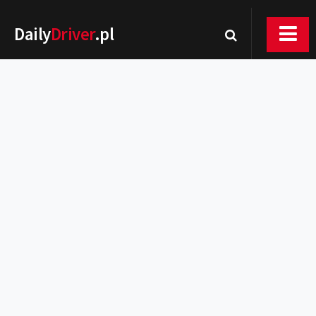
Daily
Driver
.pl
Nowości
Premiery
Rynek
Drogi
Zmiany w prawie
Wydarzenia
MOTORsport
Testy
Porady
Zakup i eksploatacja