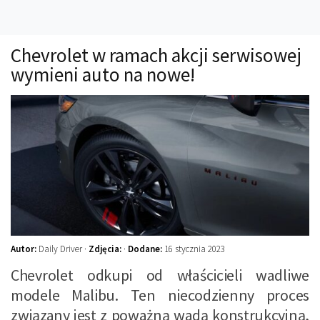
Technika
Prawo
Chevrolet w ramach akcji serwisowej
Technika jazdy
wymieni auto na nowe!
Oświetlenie
Kalkulatory
Przelicznik mocy
Auto z niemiec
Galerie
Autor:
Daily Driver ·
Zdjęcia:
·
Dodane:
16 stycznia 2023
Chevrolet odkupi od właścicieli wadliwe
modele Malibu. Ten niecodzienny proces
związany jest z poważną wadą konstrukcyjną,