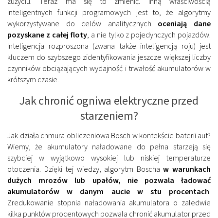
zużyciu. Teraz ma się to zmienić. Inną właściwością
inteligentnych funkcji programowych jest to, że algorytmy
wykorzystywane do celów analitycznych
oceniają dane
pozyskane z całej floty
, a nie tylko z pojedynczych pojazdów.
Inteligencja rozproszona (zwana także inteligencją roju) jest
kluczem do szybszego zidentyfikowania jeszcze większej liczby
czynników obciążających wydajność i trwałość akumulatorów w
krótszym czasie.
Jak chronić ogniwa elektryczne przed
starzeniem?
Jak działa chmura obliczeniowa Bosch w kontekście baterii aut?
Wiemy, że akumulatory naładowane do pełna starzeją się
szybciej w wyjątkowo wysokiej lub niskiej temperaturze
otoczenia. Dzięki tej wiedzy, algorytm Boscha
w warunkach
dużych mrozów lub upałów,
nie pozwala ładować
akumulatorów w danym aucie w stu procentach
.
Zredukowanie stopnia naładowania akumulatora o zaledwie
kilka punktów procentowych pozwala chronić akumulator przed