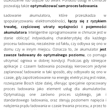
uszkodzenie lub dojdzie do awarii. Ponadto usługi w chmurze
pozwalają także
optymalizować sam proces ładowania
.
Ładowanie akumulatora, które przeszkadza w
spopularyzowaniu elektromobilności,
łączy się z ryzykiem
trwałej, częściowej utraty wydajności i pojemności
akumulatora
. Inteligentne oprogramowanie w chmurze jest w
stanie obliczyć indywidualną charakterystykę dla każdego
procesu ładowania, niezależnie od faktu, czy odbywa się ono w
domu czy w innym miejscu. Oznacza to, że akumulator
jest
zawsze ładowany do optymalnego poziomu
, co pomaga
utrzymać ogniwa w dobrej kondycji. Podczas gdy istniejące
aplikacje z czasem ładowania pozwalają kierowcom jedynie
zaplanować ładowanie w taki sposób, aby odbywało się ono w
czasie, gdy zapotrzebowanie na energię elektryczną jest niskie,
rozwiązanie Bosch idzie dalej, oferując specjalnie opracowany
proces ładowania jako element usług dla akumulatorów.
Optymalizują one zarówno proces szybkiego, jak i
standardowego ładowania, oraz sterują poziomem napięcia i
natężenia prądu ładowania w czasie trwania procesu, a przez to