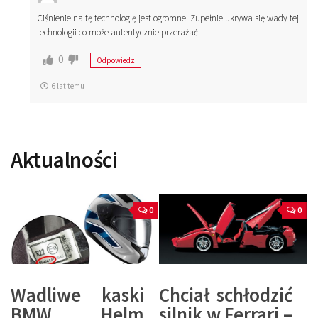
Ciśnienie na tę technologię jest ogromne. Zupełnie ukrywa się wady tej
technologii co może autentycznie przerażać.
0
Odpowiedz
6 lat temu
Aktualności
0
0
Wadliwe kaski
Chciał schłodzić
BMW Helm
silnik w Ferrari –