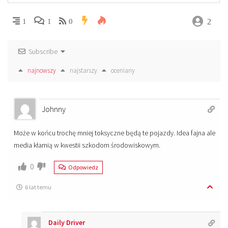
2
1
1
0
Subscribe
najnowszy
najstarszy
oceniany
Johnny
Może w końcu trochę mniej toksyczne będą te pojazdy. Idea fajna ale
media kłamią w kwestii szkodom środowiskowym.
0
Odpowiedz
6 lat temu
Daily Driver