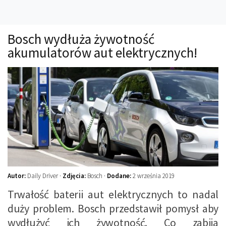
Technika
Prawo
Bosch wydłuża żywotność
Technika jazdy
akumulatorów aut elektrycznych!
Oświetlenie
Kalkulatory
Przelicznik mocy
Auto z niemiec
Galerie
Autor:
Daily Driver ·
Zdjęcia:
Bosch ·
Dodane:
2 września 2019
Trwałość baterii aut elektrycznych to nadal
duży problem. Bosch przedstawił pomysł aby
wydłużyć ich żywotność. Co zabija