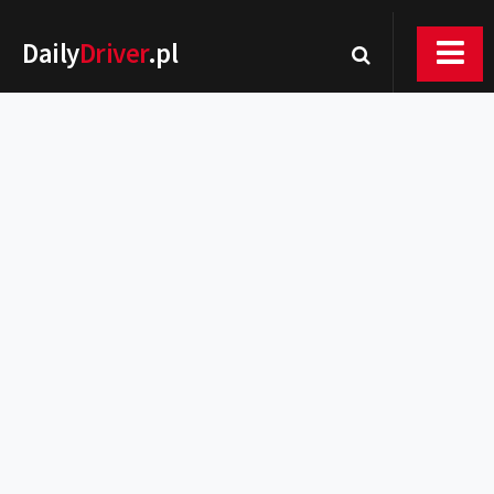
Daily
Driver
.pl
Nowości
Premiery
Rynek
Drogi
Zmiany w prawie
Wydarzenia
MOTORsport
Testy
Porady
Zakup i eksploatacja