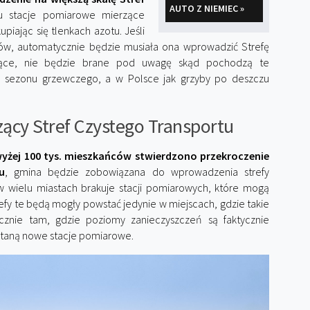
AUTO Z NIEMIEC »
u stacje pomiarowe mierzące
iając się tlenkach azotu. Jeśli
ów, automatycznie będzie musiała ona wprowadzić Strefę
sujące, nie będzie brane pod uwagę skąd pochodzą te
o sezonu grzewczego, a w Polsce jak grzyby po deszczu
ący Stref Czystego Transportu
owyżej 100 tys. mieszkańców stwierdzono przekroczenie
u
, gmina będzie zobowiązana do wprowadzenia strefy
w wielu miastach brakuje stacji pomiarowych, które mogą
efy te będą mogły powstać jedynie w miejscach, gdzie takie
cznie tam, gdzie poziomy zanieczyszczeń są faktycznie
staną nowe stacje pomiarowe.