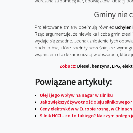
wdrażana za pomocą kar, obowiązków i dotacji pod
Gminy nie c
Projektowane zmiany obejmują również
uchyleni
Rząd argumentuje, że niewielka liczba gmin zrea
wydaje się zasadne. Jednak zniesienie tych obo
podmiotów, które spełniły wcześniejsze wymogi.
wsparciem dla dekarbonizacji w obszarach, które j
Zobacz:
Diesel, benzyna, LPG, elek
Powiązane artykuły:
Olej i jego wpływ na nagar w silniku
Jak zwiększyć żywotność oleju silnikowego?
Ceny elektryków w Europie rosną, w Chinach
Silnik HCCI – co to takiego? Na czym polega