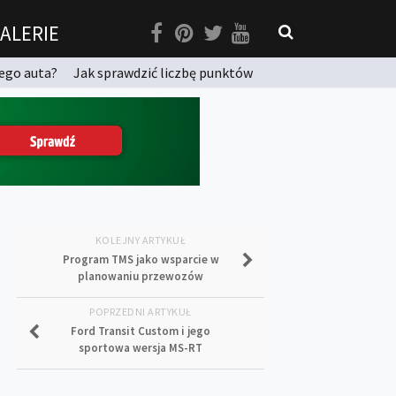
ALERIE
ego auta?
Jak sprawdzić liczbę punktów
KOLEJNY ARTYKUŁ
Program TMS jako wsparcie w
planowaniu przewozów
POPRZEDNI ARTYKUŁ
Ford Transit Custom i jego
sportowa wersja MS-RT