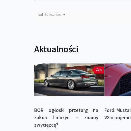
Subscribe
Aktualności
0
BOR ogłosił przetarg na
Ford Mustan
zakup limuzyn – znamy
V8 o pojemnoś
zwycięzcę?