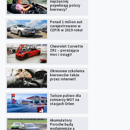
najczęściej
popełniają polscy
kierowcy?
Ponad 1 milion aut
zarejestrowano w
CEPiK w 2019 roku!
Chevrolet Corvette
ZR1 – porażająca
moc i osiągi!
Okresowe szkolenia
kierowców także
przez internet!
Tańsze paliwo dla
żołnierzy WOT na
stacjach Orlen
Akumulatory
Porsche będą
wydajniejsze a