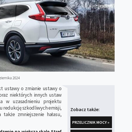
iernika 2024
ekt ustawy o zmianie ustawy o
oraz niektórych innych ustaw
ka w uzasadnieniu projektu
u redukcję szkodliwych emisji,
Zobacz także:
a także zmniejszenie hałasu,
PRZELICZNIK MOCY »
zenie na większą skalę Stref