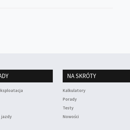
ADY
NA SKRÓTY
eksploatacja
Kalkulatory
a
Porady
Testy
 jazdy
Nowości