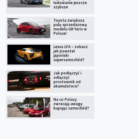
ładowanie jeszcze
szybsze
Toyota zwiększa
pulę sprzedażową
modelu GR Yaris w
Polsce!
Lexus LFA – zobacz
jak powstał
japoński
supersamochód?
Jak podłączyć i
odłączyć
prostownik od
akumulatora?
Na co Polacy
zwracają uwagę
kupując samochód?