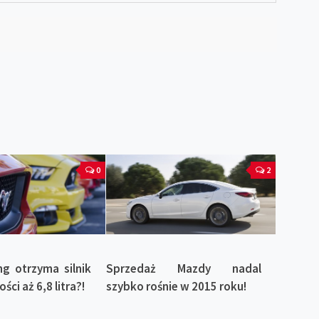
0
2
g otrzyma silnik
Sprzedaż Mazdy nadal
ci aż 6,8 litra?!
szybko rośnie w 2015 roku!