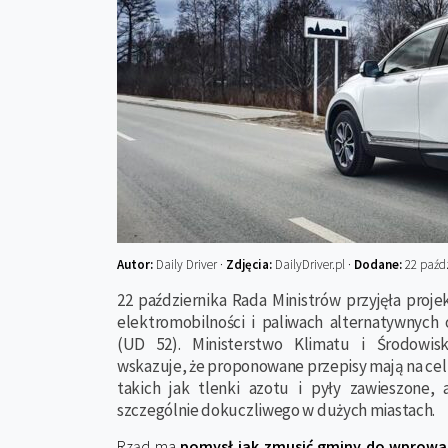
Autor:
Daily Driver ·
Zdjęcia:
DailyDriver.pl ·
Dodane:
22 paźdz
22 października Rada Ministrów przyjęła proj
elektromobilności i paliwach alternatywnych 
(UD 52). Ministerstwo Klimatu i Środowis
wskazuje, że proponowane przepisy mają na cel
takich jak tlenki azotu i pyły zawieszone, 
szczególnie dokuczliwego w dużych miastach.
Rząd ma
pomysł jak zmusić gminy do wprowad