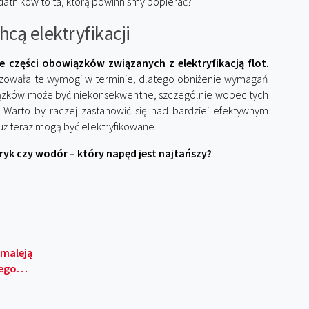
atników to ta, którą powinniśmy popierać?
hcą elektryfikacji
e części obowiązków związanych z elektryfikacją flot
.
lizowała te wymogi w terminie, dlatego obniżenie wymagań
wiązków może być niekonsekwentne, szczególnie wobec tych
 Warto by raczej zastanowić się nad bardziej efektywnym
uż teraz mogą być elektryfikowane.
tryk czy wodór – który napęd jest najtańszy?
 maleją
 jego…