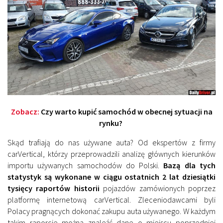
Zobacz:
Czy warto kupić samochód w obecnej sytuacji na
rynku?
Skąd trafiają do nas używane auta? Od ekspertów z firmy
carVertical, którzy przeprowadzili analizę głównych kierunków
importu używanych samochodów do Polski.
Bazą dla tych
statystyk są wykonane w ciągu ostatnich 2 lat dziesiątki
tysięcy raportów historii
pojazdów zamówionych poprzez
platformę internetową carVertical. Zleceniodawcami byli
Polacy pragnących dokonać zakupu auta używanego. W każdym
takim raporcie można znaleźć dane o miejscu poprzedniej