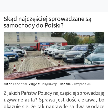
Technika
Prawo
Skąd najczęściej sprowadzane są
Technika jazdy
samochody do Polski?
Oświetlenie
Kalkulatory
Przelicznik mocy
Auto z niemiec
Galerie
Autor:
CarVertical ·
Zdjęcia:
DailyDriver.pl ·
Dodane:
2 listopada 2021
Z jakich Państw Polacy najczęściej sprowadzają
używane auta? Sprawa jest dość ciekawa, bo
okazuje się, że tak naprawdę są dwa wiodące