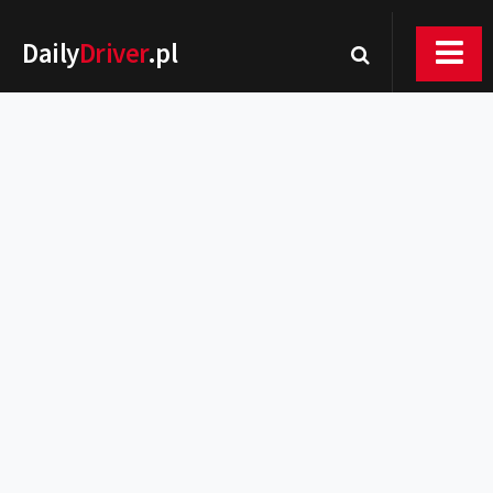
Daily
Driver
.pl
Nowości
Premiery
Rynek
Drogi
Zmiany w prawie
Wydarzenia
MOTORsport
Testy
Porady
Zakup i eksploatacja