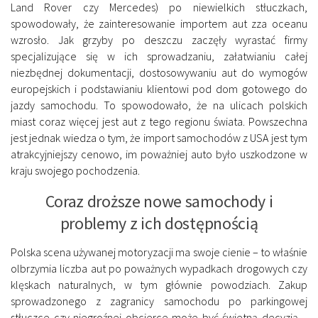
Land Rover czy Mercedes) po niewielkich stłuczkach,
spowodowały, że zainteresowanie importem aut zza oceanu
wzrosło. Jak grzyby po deszczu zaczęły wyrastać firmy
specjalizujące się w ich sprowadzaniu, załatwianiu całej
niezbędnej dokumentacji, dostosowywaniu aut do wymogów
europejskich i podstawianiu klientowi pod dom gotowego do
jazdy samochodu. To spowodowało, że na ulicach polskich
miast coraz więcej jest aut z tego regionu świata. Powszechna
jest jednak wiedza o tym, że import samochodów z USA jest tym
atrakcyjniejszy cenowo, im poważniej auto było uszkodzone w
kraju swojego pochodzenia.
Coraz droższe nowe samochody i
problemy z ich dostępnością
Polska scena używanej motoryzacji ma swoje cienie – to właśnie
olbrzymia liczba aut po poważnych wypadkach drogowych czy
klęskach naturalnych, w tym głównie powodziach. Zakup
sprowadzonego z zagranicy samochodu po parkingowej
stłuczce czy niegroźnej obcierce może być świetną decyzją –