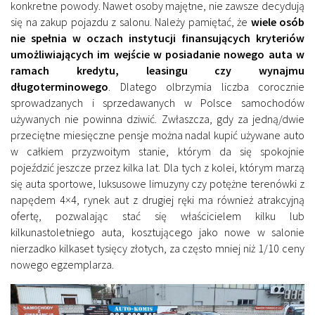
konkretne powody. Nawet osoby majętne, nie zawsze decydują
się na zakup pojazdu z salonu. Należy pamiętać, że
wiele osób
nie spełnia w oczach instytucji finansujących kryteriów
umożliwiających im wejście w posiadanie nowego auta w
ramach kredytu, leasingu czy wynajmu
długoterminowego
. Dlatego olbrzymia liczba corocznie
sprowadzanych i sprzedawanych w Polsce samochodów
używanych nie powinna dziwić. Zwłaszcza, gdy za jedną/dwie
przeciętne miesięczne pensje można nadal kupić używane auto
w całkiem przyzwoitym stanie, którym da się spokojnie
pojeździć jeszcze przez kilka lat. Dla tych z kolei, którym marzą
się auta sportowe, luksusowe limuzyny czy potężne terenówki z
napędem 4×4, rynek aut z drugiej ręki ma również atrakcyjną
ofertę, pozwalając stać się właścicielem kilku lub
kilkunastoletniego auta, kosztującego jako nowe w salonie
nierzadko kilkaset tysięcy złotych, za często mniej niż 1/10 ceny
nowego egzemplarza.