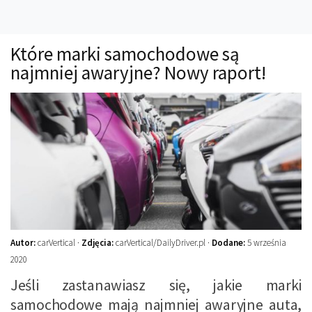
Technika
Prawo
Które marki samochodowe są
Technika jazdy
najmniej awaryjne? Nowy raport!
Oświetlenie
Kalkulatory
Przelicznik mocy
Auto z niemiec
Galerie
Autor:
carVertical ·
Zdjęcia:
carVertical/DailyDriver.pl ·
Dodane:
5 września
2020
Jeśli zastanawiasz się, jakie marki
samochodowe mają najmniej awaryjne auta,