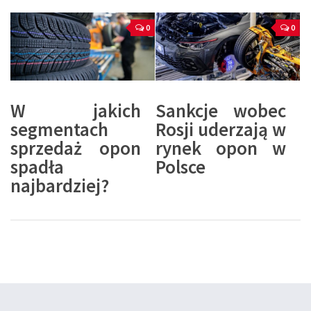
0
0
W jakich
Sankcje wobec
segmentach
Rosji uderzają w
sprzedaż opon
rynek opon w
spadła
Polsce
najbardziej?