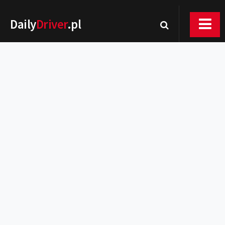
Daily
Driver
.pl
Nowości
Premiery
Rynek
Drogi
Zmiany w prawie
Wydarzenia
MOTORsport
Testy
Porady
Zakup i eksploatacja