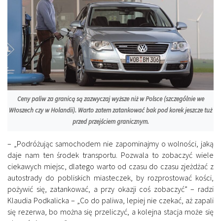
Ceny paliw za granicą są zazwyczaj wyższe niż w Polsce (szczególnie we
Włoszech czy w Holandii). Warto zatem zatankować bak pod korek jeszcze tuż
przed przejściem granicznym.
– „Podróżując samochodem nie zapominajmy o wolności, jaką
daje nam ten środek transportu. Pozwala to zobaczyć wiele
ciekawych miejsc, dlatego warto od czasu do czasu zjeżdżać z
autostrady do pobliskich miasteczek, by rozprostować kości,
pożywić się, zatankować, a przy okazji coś zobaczyć” – radzi
Klaudia Podkalicka – „Co do paliwa, lepiej nie czekać, aż zapali
się rezerwa, bo można się przeliczyć, a kolejna stacja może się