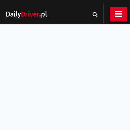
Daily
Driver
.pl
Nowości
Premiery
Rynek
Drogi
Zmiany w prawie
Wydarzenia
MOTORsport
Testy
Porady
Zakup i eksploatacja