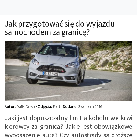
Technika
Prawo
Jak przygotować się do wyjazdu
Technika jazdy
samochodem za granicę?
Oświetlenie
Kalkulatory
Przelicznik mocy
Auto z niemiec
Galerie
Autor:
Daily Driver ·
Zdjęcia:
Ford ·
Dodane:
3 sierpnia 2016
Jaki jest dopuszczalny limit alkoholu we krwi
kierowcy za granicą? Jakie jest obowiązkowe
wyposażenie auta? Czy autostrady są droższe