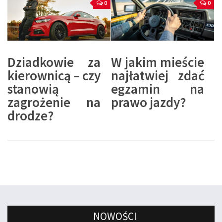
0
0
Dziadkowie za
W jakim mieście
kierownicą – czy
najłatwiej zdać
stanowią
egzamin na
zagrożenie na
prawo jazdy?
drodze?
NOWOŚCI