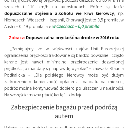
obniżają dozwoloną prędkość podczas deszczu do 80 km/h na
szosach i 110 km/h na autostradach. Różne są także
dopuszczalne stężenia alkoholu we krwi kierowcy
, np.
Niemczech, Włoszech, Hiszpanii, Chorwacji jest to 0,5 promila, w
Austrii – 0, 49 promila, ale
w Czechach – 0,0 promila
!
Zobacz:
Dopuszczalna prędkość na drodze w 2016 roku
– „Pamiętajmy, że w większości krajów Unii Europejskiej
ograniczenia prędkości traktowane są bardzo poważnie i często
karane jest nawet minimalne przekroczenie dozwolonej
prędkości, a mandaty są naprawdę wysokie” – zauważa Klaudia
Podkalicka – „Dla polskiego kierowcy może być dużym
zaskoczeniem konieczność opłacenia mandatu na miejscu;
podróż można kontynuować dopiero po uiszczeniu należności.
Na szczęście można płacić kartą” – dodaje.
Zabezpieczenie bagażu przed podróżą
autem
Pakując się na podróż trzeba zadbać o dobrym zabezpieczeniu