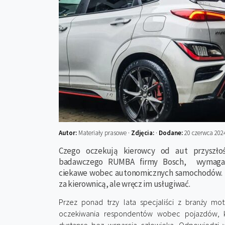
Autor:
Materiały prasowe ·
Zdjęcia:
·
Dodane:
20 czerwca 202
Czego oczekują kierowcy od aut przyszło
badawczego RUMBA firmy Bosch, wymagani
ciekawe wobec autonomicznych samochodów. Te
za kierownicą, ale wręcz im usługiwać.
Przez ponad trzy lata specjaliści z branży mo
oczekiwania respondentów wobec pojazdów, 