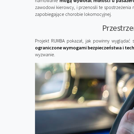
hamowanie
mogą wywołać mdłości u pasaże
zawodowi kierowcy, i przenosili te spostrzeżeni
zapobiegające chorobie lokomocyjnej.
Przestrze
Projekt RUMBA pokazał, jak powinny wyglądać s
ograniczone wymogami bezpieczeństwa i tec
wyzwanie.