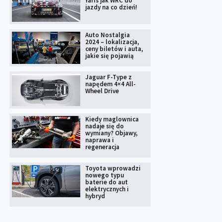
Yaris jak WRC do
jazdy na co dzień!
Auto Nostalgia
2024 – lokalizacja,
ceny biletów i auta,
jakie się pojawią
Jaguar F-Type z
napędem 4×4 All-
Wheel Drive
Kiedy maglownica
nadaje się do
wymiany? Objawy,
naprawa i
regeneracja
Toyota wprowadzi
nowego typu
baterie do aut
elektrycznych i
hybryd