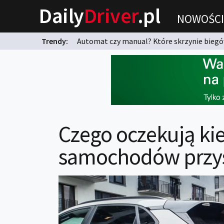
Daily
Driver
.pl
NOWOŚCI
Trendy:
Automat czy manual? Które skrzynie biegów
karnych?
Czego oczekują ki
samochodów przys