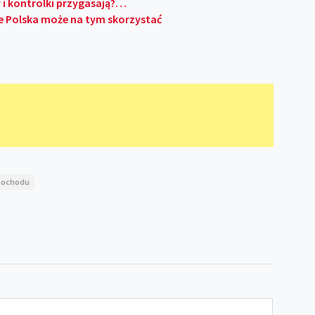
ry i kontrolki przygasają?…
le Polska może na tym skorzystać
mochodu