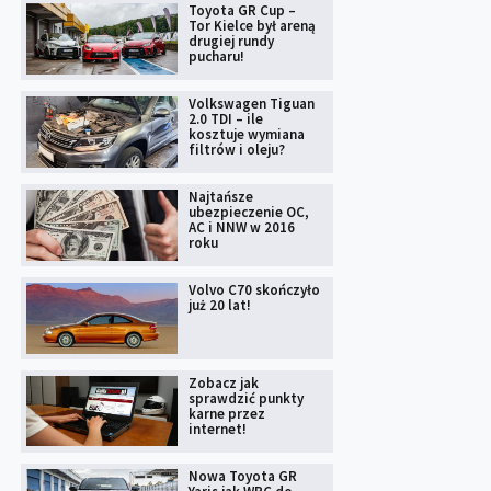
Toyota GR Cup –
Tor Kielce był areną
drugiej rundy
pucharu!
Volkswagen Tiguan
2.0 TDI – ile
kosztuje wymiana
filtrów i oleju?
Najtańsze
ubezpieczenie OC,
AC i NNW w 2016
roku
Volvo C70 skończyło
już 20 lat!
Zobacz jak
sprawdzić punkty
karne przez
internet!
Nowa Toyota GR