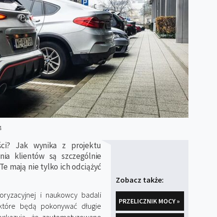
4
ści? Jak wynika z projektu
a klientów są szczególnie
 mają nie tylko ich odciążyć
Zobacz także:
toryzacyjnej i naukowcy badali
PRZELICZNIK MOCY »
które będą pokonywać długie