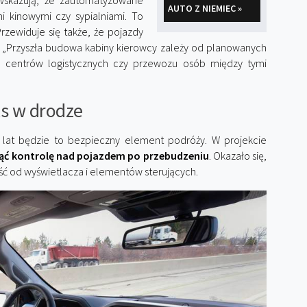
wskazują, że zautomatyzowane
AUTO Z NIEMIEC »
i kinowymi czy sypialniami. To
zewiduje się także, że pojazdy
. „Przyszła budowa kabiny kierowcy zależy od planowanych
ie centrów logistycznych czy przewozu osób między tymi
s w drodze
t lat będzie to bezpieczny element podróży. W projekcie
jąć kontrolę nad pojazdem po przebudzeniu
. Okazało się,
ć od wyświetlacza i elementów sterujących.