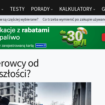
TESTY
PORADY
KALKULATORY
G
 są częściej wybierane?
Co trzeba wymienić po zakupie używan
erowcy od
złości?