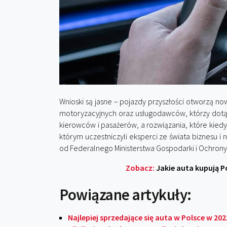
Wnioski są jasne – pojazdy przyszłości otworzą
motoryzacyjnych oraz usługodawców, którzy dotąd
kierowców i pasażerów, a rozwiązania, które kiedyś
którym uczestniczyli eksperci ze świata biznesu i
od Federalnego Ministerstwa Gospodarki i Ochrony
Zobacz:
Jakie auta kupują P
Powiązane artykuły:
Najlepiej sprzedające się auta w Polsce w 2