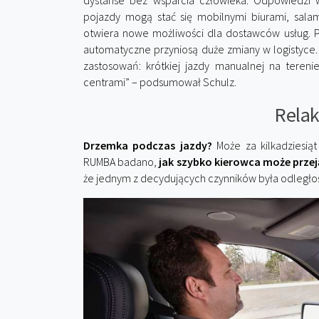
dystanse bez wsparcia człowieka. Odpowiedzi 
pojazdy mogą stać się mobilnymi biurami, salam
otwiera nowe możliwości dla dostawców usług. Pr
automatyczne przyniosą duże zmiany w logistyce
zastosowań: krótkiej jazdy manualnej na teren
centrami” – podsumował Schulz.
Relak
Drzemka podczas jazdy?
Może za kilkadziesią
RUMBA badano,
jak szybko kierowca może prze
że jednym z decydujących czynników była odległoś