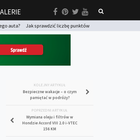
ALERIE
ego auta?
Jak sprawdzić liczbę punktów
KOLEJNY ARTYKUŁ
Bezpieczne wakacje – o czym
pamiętać w podróży?
POPRZEDNI ARTYKUŁ
Wymiana oleju i filtrów w
Hondzie Accord VIII 2.0 i-VTEC
156 KM