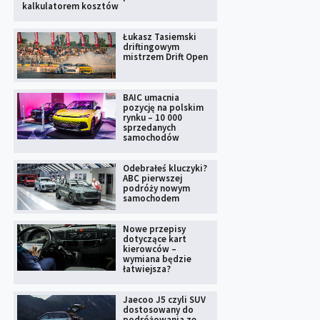
kalkulatorem kosztów
Łukasz Tasiemski
driftingowym
mistrzem Drift Open
BAIC umacnia
pozycję na polskim
rynku – 10 000
sprzedanych
samochodów
Odebrałeś kluczyki?
ABC pierwszej
podróży nowym
samochodem
Nowe przepisy
dotyczące kart
kierowców –
wymiana będzie
łatwiejsza?
Jaecoo J5 czyli SUV
dostosowany do
podróżowania ze