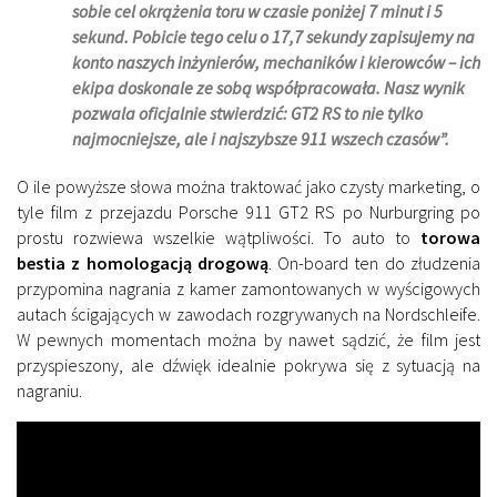
sobie cel okrążenia toru w czasie poniżej 7 minut i 5
sekund. Pobicie tego celu o 17,7 sekundy zapisujemy na
konto naszych inżynierów, mechaników i kierowców – ich
ekipa doskonale ze sobą współpracowała. Nasz wynik
pozwala oficjalnie stwierdzić: GT2 RS to nie tylko
najmocniejsze, ale i najszybsze 911 wszech czasów”.
O ile powyższe słowa można traktować jako czysty marketing, o
tyle film z przejazdu Porsche 911 GT2 RS po Nurburgring po
prostu rozwiewa wszelkie wątpliwości. To auto to
torowa
bestia z homologacją drogową
. On-board ten do złudzenia
przypomina nagrania z kamer zamontowanych w wyścigowych
autach ścigających w zawodach rozgrywanych na Nordschleife.
W pewnych momentach można by nawet sądzić, że film jest
przyspieszony, ale dźwięk idealnie pokrywa się z sytuacją na
nagraniu.