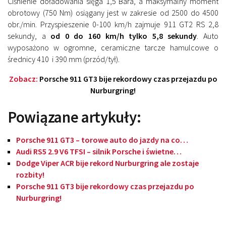
Ciśnienie doładowania sięga 1,5 Bara, a maksymalny moment
obrotowy (750 Nm) osiągany jest w zakresie od 2500 do 4500
obr./min. Przyspieszenie 0-100 km/h zajmuje 911 GT2 RS 2,8
sekundy, a
od 0 do 160 km/h tylko 5,8 sekundy
. Auto
wyposażono w ogromne, ceramiczne tarcze hamulcowe o
średnicy 410 i 390 mm (przód/tył).
Zobacz:
Porsche 911 GT3 bije rekordowy czas przejazdu po
Nurburgring!
Powiązane artykuły:
Porsche 911 GT3 – torowe auto do jazdy na co…
Audi RS5 2.9 V6 TFSI – silnik Porsche i świetne…
Dodge Viper ACR bije rekord Nurburgring ale zostaje
rozbity!
Porsche 911 GT3 bije rekordowy czas przejazdu po
Nurburgring!