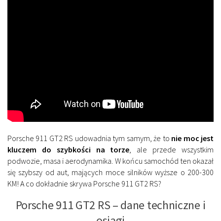
Porsche 911 GT2 RS udowadnia tym samym, że to
nie moc jest
kluczem do szybkości na torze
, ale przede wszystkim
podwozie, masa i aerodynamika. W końcu samochód ten okazał
się szybszy od aut, mających moce silników wyższe o 200-300
KM! A co dokładnie skrywa Porsche 911 GT2 RS?
Porsche 911 GT2 RS – dane techniczne i
osiągi