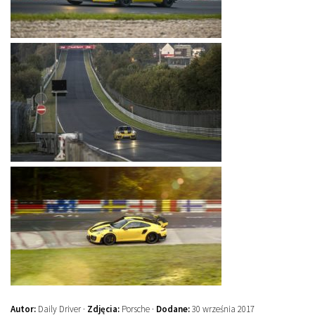
Autor:
Daily Driver ·
Zdjęcia:
Porsche ·
Dodane:
30 września 2017