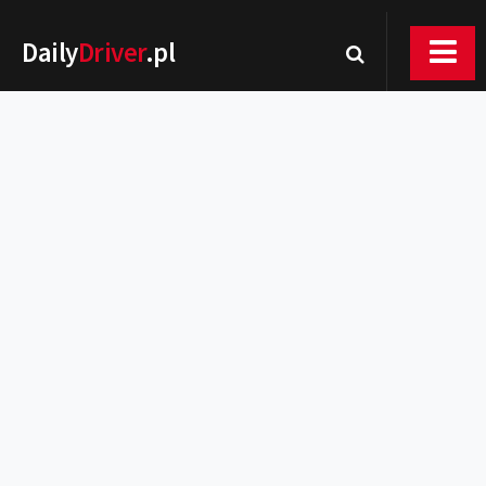
Daily
Driver
.pl
Nowości
Premiery
Rynek
Drogi
Zmiany w prawie
Wydarzenia
MOTORsport
Testy
Porady
Zakup i eksploatacja