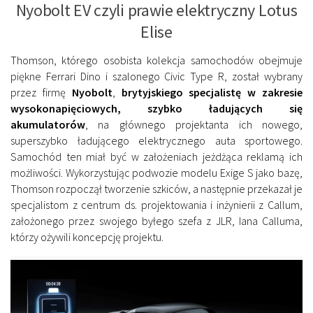
Nyobolt EV czyli prawie elektryczny Lotus
Elise
Thomson, którego osobista kolekcja samochodów obejmuje
piękne Ferrari Dino i szalonego Civic Type R, został wybrany
przez firmę
Nyobolt
,
brytyjskiego specjalistę w zakresie
wysokonapięciowych, szybko ładujących się
akumulatorów
, na głównego projektanta ich nowego,
superszybko ładującego elektrycznego auta sportowego.
Samochód ten miał być w założeniach jeżdżąca reklamą ich
możliwości. Wykorzystując podwozie modelu Exige S jako bazę,
Thomson rozpoczął tworzenie szkiców, a następnie przekazał je
specjalistom z centrum ds. projektowania i inżynierii z Callum,
założonego przez swojego byłego szefa z JLR, Iana Calluma,
którzy ożywili koncepcję projektu.