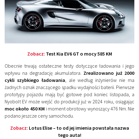
Zobacz:
Test Kia EV6 GT o mocy 585 KM
Obecnie trwają ostateczne testy dotyczące ładowania i jego
wpływu na degradację akumulatora.
Zrealizowano już 2000
cykli szybkiego ładowania
, ale według inżynierów nie ma
żadnych oznak znaczącego spadku wydajności baterii. Pierwsze
prototypy pojazdu mają być gotowe pod koniec listopada, a
Nyobolt EV może wejść do produkcji już w 2024 roku, osiągając
moc około 450 KM
i moment obrotowy wynoszący 476 Nm. Nie
podano jeszcze ceny samochodu.
Zobacz:
Lotus Elise – to od jej imienia powstała nazwa
tego auta!