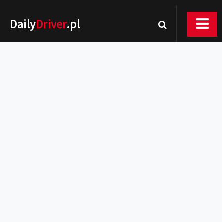
Daily
Driver
.pl
Nowości
Premiery
Rynek
Drogi
Zmiany w prawie
Wydarzenia
MOTORsport
Testy
Porady
Zakup i eksploatacja