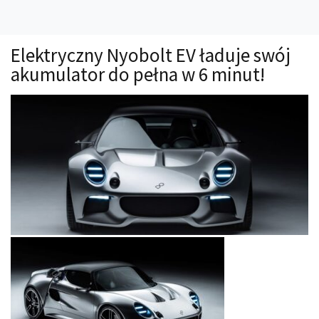
Technika
Prawo
Elektryczny Nyobolt EV ładuje swój
Technika jazdy
akumulator do pełna w 6 minut!
Oświetlenie
Kalkulatory
Przelicznik mocy
Auto z niemiec
Galerie