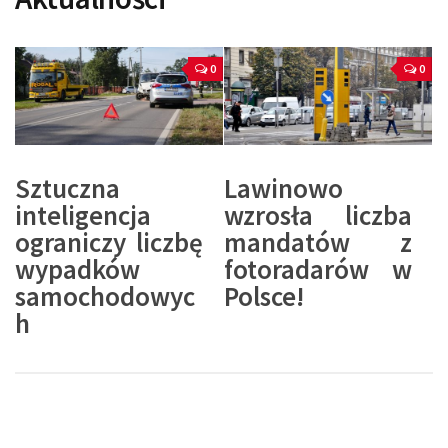
0
0
Sztuczna
Lawinowo
inteligencja
wzrosła liczba
ograniczy liczbę
mandatów z
wypadków
fotoradarów w
samochodowyc
Polsce!
h