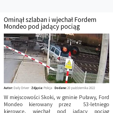
Technika
Prawo
Ominął szlaban i wjechał Fordem
Technika jazdy
Mondeo pod jadący pociąg
Oświetlenie
Kalkulatory
Przelicznik mocy
Auto z niemiec
Galerie
Autor:
Daily Driver ·
Zdjęcia:
Policja ·
Dodane:
20 października 2022
W miejscowości Skoki, w gminie Puławy, Ford
Mondeo kierowany przez 53-letniego
kierowcę, wjechał pod jadący pociąg