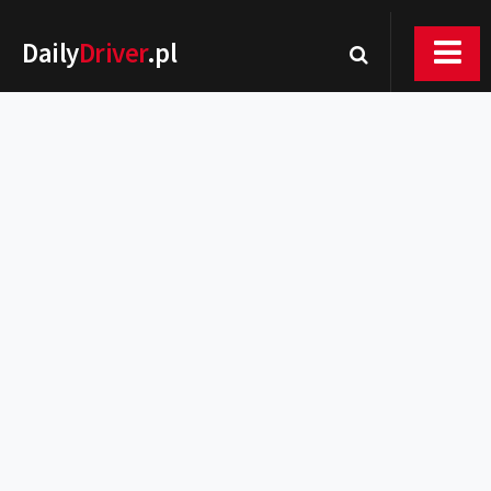
Daily
Driver
.pl
Nowości
Premiery
Rynek
Drogi
Zmiany w prawie
Wydarzenia
MOTORsport
Testy
Porady
Zakup i eksploatacja