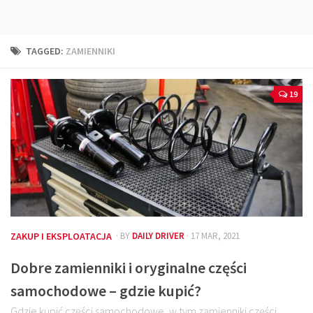
Technika
Prawo
TAGGED:
ZAMIENNIKI
Technika jazdy
Oświetlenie
19
Kalkulatory
Przelicznik mocy
Auto z niemiec
Galerie
ZAKUP I EKSPLOATACJA
· BY
DAILY DRIVER
· 17 MAR, 2021
Dobre zamienniki i oryginalne części
samochodowe – gdzie kupić?
Gdzie kupić części samochodowe, w tym zamienniki części