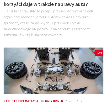
korzyści daje w trakcie naprawy auta?
Klauzula napraw (KN) to przepis prawny, który miał na celu
ograniczyć monopol producentów w zakresie produkcji i
sprzedaży części zamiennych. W przypadku rynku
samochodowego KN pozwoliła na produkcję i sprzedaż
zamienników części nadwoziowych w...
0
ZAKUP I EKSPLOATACJA
· BY
DAILY DRIVER
· 23 GRU, 2019