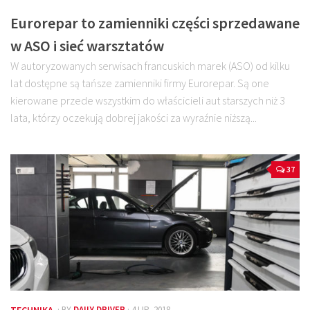
Eurorepar to zamienniki części sprzedawane
w ASO i sieć warsztatów
W autoryzowanych serwisach francuskich marek (ASO) od kilku
lat dostępne są tańsze zamienniki firmy Eurorepar. Są one
kierowane przede wszystkim do właścicieli aut starszych niż 3
lata, którzy oczekują dobrej jakości za wyraźnie niższą...
37
TECHNIKA
· BY
DAILY DRIVER
· 4 LIP, 2018