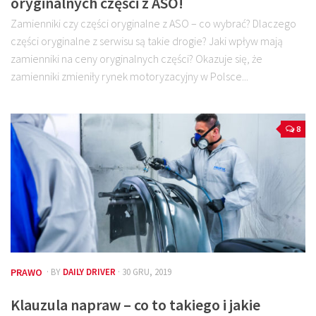
oryginalnych części z ASO!
Zamienniki czy części oryginalne z ASO – co wybrać? Dlaczego
części oryginalne z serwisu są takie drogie? Jaki wpływ mają
zamienniki na ceny oryginalnych części? Okazuje się, że
zamienniki zmieniły rynek motoryzacyjny w Polsce...
8
PRAWO
· BY
DAILY DRIVER
· 30 GRU, 2019
Klauzula napraw – co to takiego i jakie