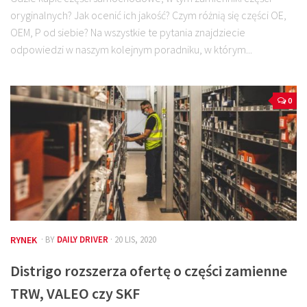
oryginalnych? Jak ocenić ich jakość? Czym różnią się części OE,
OEM, P od siebie? Na wszystkie te pytania znajdziecie
odpowiedzi w naszym kolejnym poradniku, w którym...
0
RYNEK
· BY
DAILY DRIVER
· 20 LIS, 2020
Distrigo rozszerza ofertę o części zamienne
TRW, VALEO czy SKF