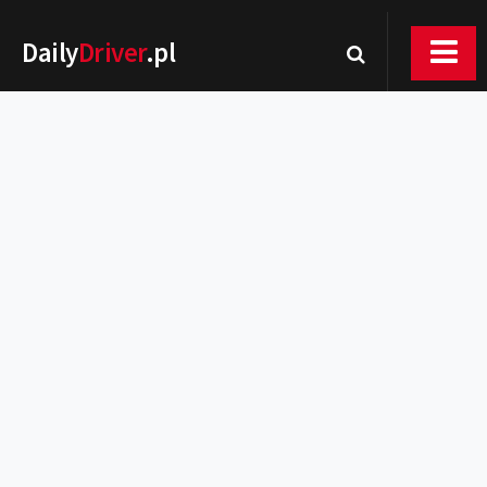
Daily
Driver
.pl
Nowości
Premiery
Rynek
Drogi
Zmiany w prawie
Wydarzenia
MOTORsport
Testy
Porady
Zakup i eksploatacja