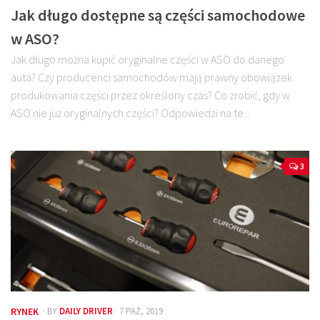
Jak długo dostępne są części samochodowe
w ASO?
Jak długo można kupić oryginalne części w ASO do danego
auta? Czy producenci samochodów mają prawny obowiązek
produkowania części przez określony czas? Co zrobić, gdy w
ASO nie już oryginalnych części? Odpowiedzi na te...
3
RYNEK
· BY
DAILY DRIVER
· 7 PAŹ, 2019