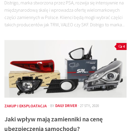
Distrigo, marka stworzona przez PSA, rozwija się intensywnie na
międzynarodową skalę i wprowadza ofertę wielomarkowych
części zamiennych w Polsce. Klienci będą mogli wybrać części
takich producentów jak TRW, VALEO czy SKF. Distrigo to marka...
4
ZAKUP I EKSPLOATACJA
· BY
DAILY DRIVER
· 27 STY, 2020
Jaki wpływ mają zamienniki na cenę
ubezpieczenia samochodu?