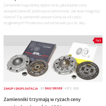
Zamienniki mają istotny wpływ na to, jaka będzie cena
ubezpieczenia AC (autocasco) samochodu. Jak duże mogą być
różnice? Czy zamienniki zawsze różnią się od części
oryginalnych? Producenci aut od lat walczą o to, aby...
3
ZAKUP I EKSPLOATACJA
· BY
DAILY DRIVER
· 4 STY, 2020
Zamienniki trzymają w ryzach ceny