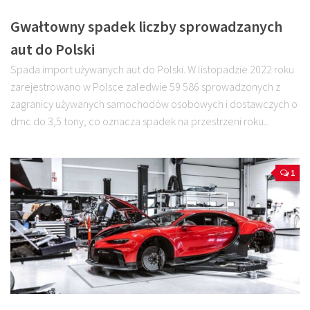
Gwałtowny spadek liczby sprowadzanych
aut do Polski
Spada import używanych aut do Polski. W listopadzie 2022 roku
zarejestrowano w Polsce zaledwie 59 586 sprowadzonych z
zagranicy używanych samochodów osobowych i dostawczych o
dmc do 3,5 tony, co oznacza spadek na przestrzeni roku...
1