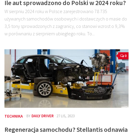
Ile aut sprowadzono do Polski w 2024 roku?
W sierpniu 2024 roku w Polsce zarejestrowano 78 735
używanych samochodów osobowych i dostawczych o masie do
3,5 tony sprowadzonych z zagranicy, co stanowi wzrost o 9,3%
w porównaniu z sierpniem ubiegłego roku. To...
0
TECHNIKA
· BY
DAILY DRIVER
· 27 LIS, 2023
Regeneracja samochodu? Stellantis odnawia