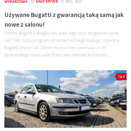
WYDARZENIA
· BY
DAILY DRIVER
· 27 WRZ, 2022
Używane Bugatti z gwarancją taką samą jak
nowe z salonu!
Pewne Bugatti z drugiej ręki, a do tego jeszcze gwarancja na
nie? Tak, rusza program, w ramach którego kupując używane
Bugatti Veyron lub Chiron można mieć pewność co do
doskonałego stanu auta. Francusko-niemiecki koncern...
0