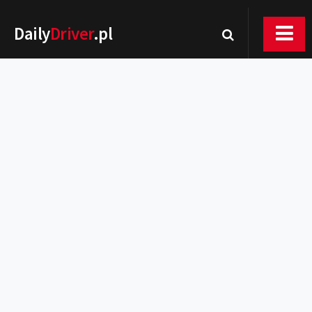
Daily
Driver
.pl
Nowości
Premiery
Rynek
Drogi
Zmiany w prawie
Wydarzenia
MOTORsport
Testy
Porady
Zakup i eksploatacja