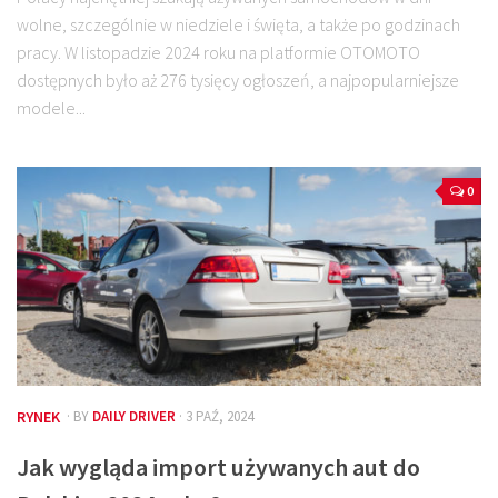
wolne, szczególnie w niedziele i święta, a także po godzinach
pracy. W listopadzie 2024 roku na platformie OTOMOTO
dostępnych było aż 276 tysięcy ogłoszeń, a najpopularniejsze
modele...
0
RYNEK
· BY
DAILY DRIVER
· 3 PAŹ, 2024
Jak wygląda import używanych aut do