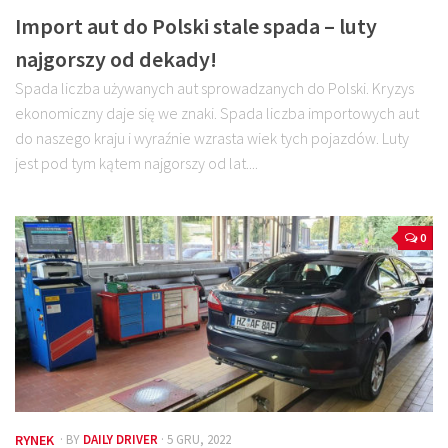
Import aut do Polski stale spada – luty
najgorszy od dekady!
Spada liczba używanych aut sprowadzanych do Polski. Kryzys
ekonomiczny daje się we znaki. Spada liczba importowych aut
do naszego kraju i wyraźnie wzrasta wiek tych pojazdów. Luty
jest pod tym kątem najgorszy od lat....
0
RYNEK
· BY
DAILY DRIVER
· 5 GRU, 2022