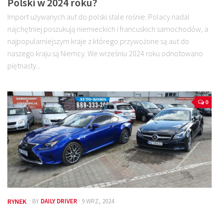
Polski w 2024 roku?
Import używanych aut do polski stale rośnie. Polacy nadal
najchętniej poszukują niemieckich i francuskich samochodów, a
najpopularniejszym kraje z którego przywożone są aut do
naszego kraju są Niemcy. We wrześniu 2024 roku odnotowano
piętnasty...
0
RYNEK
· BY
DAILY DRIVER
· 9 WRZ, 2024