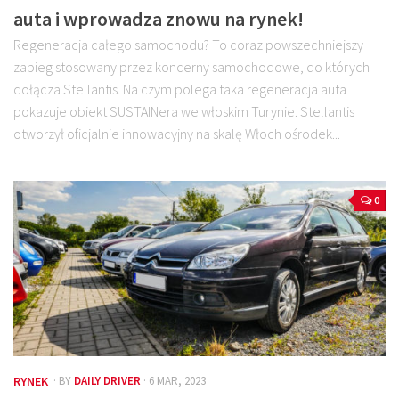
auta i wprowadza znowu na rynek!
Regeneracja całego samochodu? To coraz powszechniejszy
zabieg stosowany przez koncerny samochodowe, do których
dołącza Stellantis. Na czym polega taka regeneracja auta
pokazuje obiekt SUSTAINera we włoskim Turynie. Stellantis
otworzył oficjalnie innowacyjny na skalę Włoch ośrodek...
0
RYNEK
· BY
DAILY DRIVER
· 6 MAR, 2023