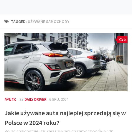
Technika
Prawo
TAGGED:
UŻYWANE SAMOCHODY
Technika jazdy
Oświetlenie
0
Kalkulatory
Przelicznik mocy
Auto z niemiec
Galerie
RYNEK
· BY
DAILY DRIVER
· 6 GRU, 2024
Jakie używane auta najlepiej sprzedają się w
Polsce w 2024 roku?
Polacy najchętniej szukają używanych samochodów w dni