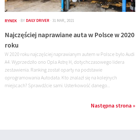
RYNEK
· BY
DAILY DRIVER
· 31 MAR, 2021
Najczęściej naprawiane auta w Polsce w 2020
roku
W 2020 roku najczęściej naprawianym autem w Polsce było Audi
A4. Wyprzedziło ono Opla Astrę H, dotychczasowego lidera
zestawienia. Ranking został oparty na podstawie
oprogramowania Autodata. Kto znalazł się na kolejnych
miejscach? Sprawdźcie sami. Usterkowość danego...
Następna strona »