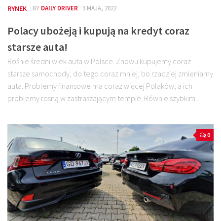
RYNEK
· BY
DAILY DRIVER
· 9 MAJA, 2022
Polacy ubożeją i kupują na kredyt coraz
starsze auta!
Rośnie średni wiek auta w Polsce. Znowu kupujemy coraz
starsze samochody, do tego coraz mniej, bo rzadziej zmieniamy
auta. Problemy finansowe ma coraz więcej Polaków, a ich
problemy rosną w zastraszającym tempie. Równie szybkim...
0