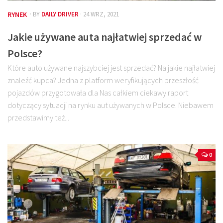
RYNEK
· BY
DAILY DRIVER
· 24 WRZ, 2021
Jakie używane auta najłatwiej sprzedać w
Polsce?
Które auto używane najszybciej jest sprzedać? Na jakie najłatwiej
znaleźć kupca? Jedna z platform weryfikujących przeszłość
pojazdów przygotowała dla Nas całkiem ciekawy raport
dotyczący sytuacji na rynku aut używanych w Polsce. Niebawem
przedstawimy też...
0