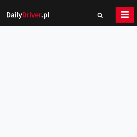
Daily
Driver
.pl
Nowości
Premiery
Rynek
Drogi
Zmiany w prawie
Wydarzenia
MOTORsport
Testy
Porady
Zakup i eksploatacja