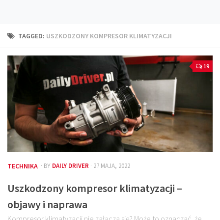
Technika
Prawo
TAGGED:
USZKODZONY KOMPRESOR KLIMATYZACJI
Technika jazdy
Oświetlenie
19
Kalkulatory
Przelicznik mocy
Auto z niemiec
Galerie
TECHNIKA
· BY
DAILY DRIVER
· 27 MAJA, 2022
Uszkodzony kompresor klimatyzacji –
objawy i naprawa
Kompresor klimatyzacji nie załącza się? Może to oznaczać, że