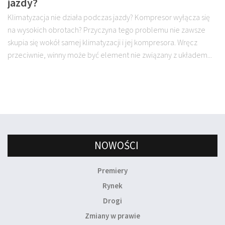
jazdy?
Klimatyzacja nie działa podczas jazdy? Kompresor wyłącza się
na wysokich obrotach? Przyczyna tego problemu nie zawsze
skupia się wokół samej klimatyzacji i jej kompresora. Wręcz
przeciwnie, winny może być element nie związany z układem...
NOWOŚCI
Premiery
Rynek
Drogi
Zmiany w prawie