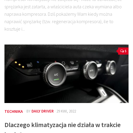
sprężarka jest zatarta, a właściciela auta czeka wymiana albo
naprawa kompresora. Dziś pokażemy Wam kiedy można
naprawić sprężarkę (tzw. regeneracja kompresora), ile to
kosztuje i...
5
TECHNIKA
· BY
DAILY DRIVER
· 29 KWI, 2022
Dlaczego klimatyzacja nie działa w trakcie