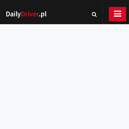
Daily
Driver
.pl
Nowości
Premiery
Rynek
Drogi
Zmiany w prawie
Wydarzenia
MOTORsport
Testy
Porady
Zakup i eksploatacja