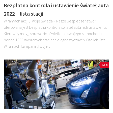
Bezpłatna kontrola i ustawienie świateł auta
2022 – lista stacji
W ramach akcji „Twoje Światła – Nasze Bezpieczeństwo”
oferowana jest bezpłatna kontrola świateł auta i ich ustawienia.
Kierowcy mogą sprawdzić oświetlenie swojego samochodu na
ponad 1300 wybranych stacjach diagnostycznych. Oto ich lista.
W ramach kampanii „Twoje...
0