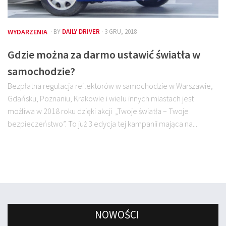
WYDARZENIA
· BY
DAILY DRIVER
· 3 GRU, 2018
Gdzie można za darmo ustawić światła w
samochodzie?
Bezpłatna regulacja reflektorów w samochodzie w Warszawie,
Gdańsku, Poznaniu, Krakowie i wielu innych miastach jest
możliwa w 2018 roku dzięki akcji „Twoje światła – Twoje
bezpieczeństwo”. To już 3 edycja tej kampanii mająca na...
NOWOŚCI