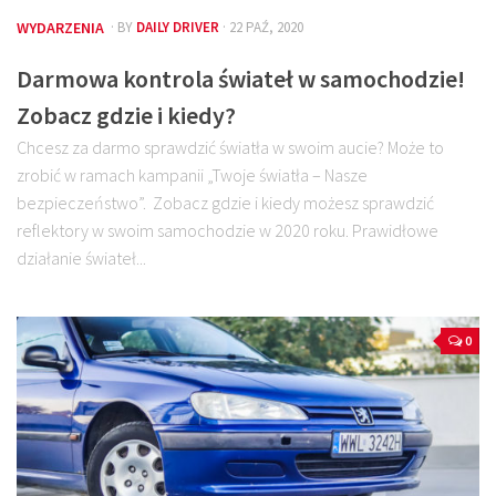
WYDARZENIA
· BY
DAILY DRIVER
· 22 PAŹ, 2020
Darmowa kontrola świateł w samochodzie!
Zobacz gdzie i kiedy?
Chcesz za darmo sprawdzić światła w swoim aucie? Może to
zrobić w ramach kampanii „Twoje światła – Nasze
bezpieczeństwo”. Zobacz gdzie i kiedy możesz sprawdzić
reflektory w swoim samochodzie w 2020 roku. Prawidłowe
działanie świateł...
0