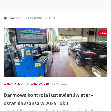
Technika
Prawo
TAGGED:
USTAWIENIE ŚWIATEŁ
Technika jazdy
Oświetlenie
0
Kalkulatory
Przelicznik mocy
Auto z niemiec
Galerie
WYDARZENIA
· BY
DAILY DRIVER
· 5 GRU, 2025
Darmowa kontrola i ustawień świateł –
ostatnia szansa w 2025 roku
Już w najbliższą sobotę, tj. 6 grudnia, kierowcy w całej Polsce