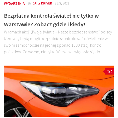
WYDARZENIA
· BY
DAILY DRIVER
· 8 LIS, 2021
Bezpłatna kontrola świateł nie tylko w
Warszawie? Zobacz gdzie i kiedy!
W ramach akcji „Twoje światła – Nasze bezpieczeństwo” polscy
kierowcy będą mogli bezpłatnie skontrolować oświetlenie w
swoim samochodzie na jednej z ponad 1300 stacji kontroli
pojazdów. Co ważne, nie tylko Warszawa włączyła się do...
0