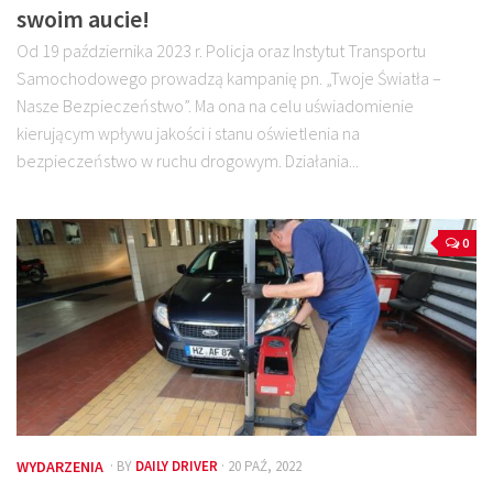
swoim aucie!
Od 19 października 2023 r. Policja oraz Instytut Transportu
Samochodowego prowadzą kampanię pn. „Twoje Światła –
Nasze Bezpieczeństwo”. Ma ona na celu uświadomienie
kierującym wpływu jakości i stanu oświetlenia na
bezpieczeństwo w ruchu drogowym. Działania...
0
WYDARZENIA
· BY
DAILY DRIVER
· 20 PAŹ, 2022