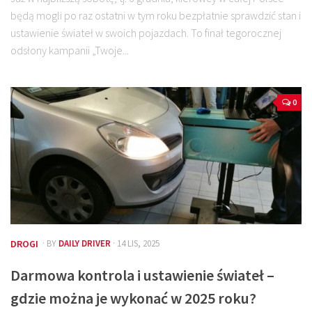
będą mogli po raz ostatni w tym roku bezpłatnie sprawdzić stan i
ustawienie świateł w swoich pojazdach. To finał tegorocznej
odsłony kampanii „Twoje...
0
DROGI
· BY
DAILY DRIVER
· 14 LIS, 2025
Darmowa kontrola i ustawienie świateł –
gdzie można je wykonać w 2025 roku?