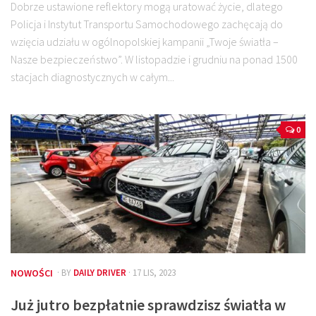
Dobrze ustawione reflektory mogą uratować życie, dlatego
Policja i Instytut Transportu Samochodowego zachęcają do
wzięcia udziału w ogólnopolskiej kampanii „Twoje światła –
Nasze bezpieczeństwo”. W listopadzie i grudniu na ponad 1500
stacjach diagnostycznych w całym...
0
NOWOŚCI
· BY
DAILY DRIVER
· 17 LIS, 2023
Już jutro bezpłatnie sprawdzisz światła w