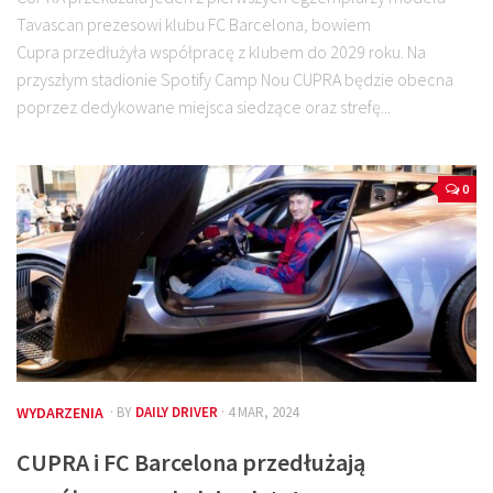
Tavascan prezesowi klubu FC Barcelona, bowiem
Cupra przedłużyła współpracę z klubem do 2029 roku. Na
przyszłym stadionie Spotify Camp Nou CUPRA będzie obecna
poprzez dedykowane miejsca siedzące oraz strefę...
0
WYDARZENIA
· BY
DAILY DRIVER
· 4 MAR, 2024
CUPRA i FC Barcelona przedłużają