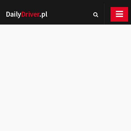
Daily
Driver
.pl
Nowości
Premiery
Rynek
Drogi
Zmiany w prawie
Wydarzenia
MOTORsport
Testy
Porady
Zakup i eksploatacja