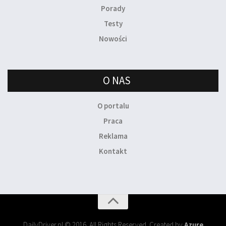
Porady
Testy
Nowości
O NAS
O portalu
Praca
Reklama
Kontakt
DailyDriver.pl © 2016. All Rights Reserved. Created by
Azure