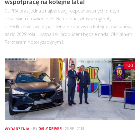
współpracę na kolejne lata!
CUPRA oraz jedna z najbardziej rozpoznawalnych drużyn
piłkarskich na świecie, FC Barcelona, właśnie ogłosiły
przedłużenie swojej partnerskiej umowy na kolejne 5 sezonów,
aż do 2029 roku. Hiszpański producent będzie nadal Oficjalnym
Partnerem Motoryzacyjnym i...
1
WYDARZENIA
· BY
DAILY DRIVER
· 26 SIE, 2019