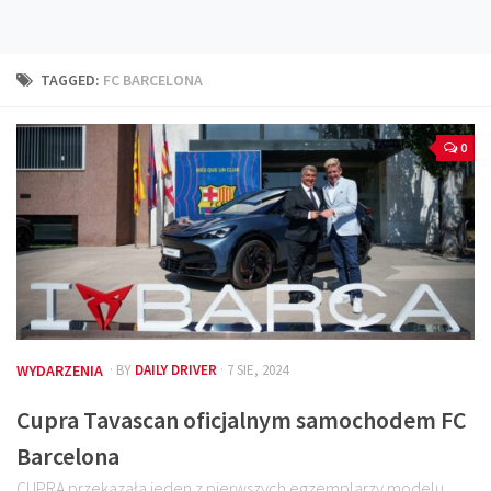
Technika
Prawo
TAGGED:
FC BARCELONA
Technika jazdy
Oświetlenie
0
Kalkulatory
Przelicznik mocy
Auto z niemiec
Galerie
WYDARZENIA
· BY
DAILY DRIVER
· 7 SIE, 2024
Cupra Tavascan oficjalnym samochodem FC
Barcelona
CUPRA przekazała jeden z pierwszych egzemplarzy modelu