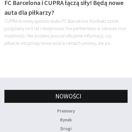
FC Barcelona i CUPRA łączą siły! Będą nowe
auta dla piłkarzy?
CUPRA to nowy sponsor klubu FC Barcelona. Kontrakt został
podpisany na 5 lat i obejmować ma partnerstwo w zakresie m.in.
mobilności. Nie podano jeszcze oficjalnie informacji, czy
piłkarze otrzymają nowe auta w ramach umowy, ale po...
NOWOŚCI
Premiery
Rynek
Drogi