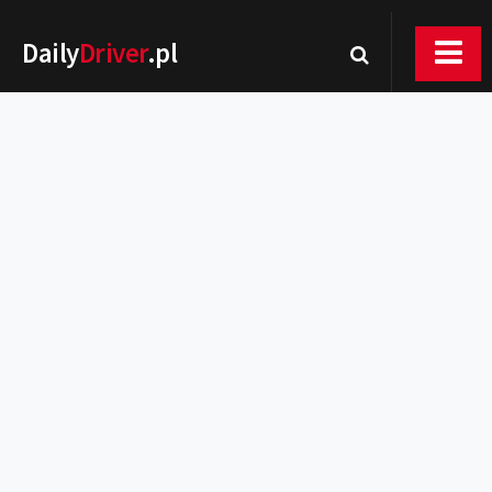
Daily
Driver
.pl
Nowości
Premiery
Rynek
Drogi
Zmiany w prawie
Wydarzenia
MOTORsport
Testy
Porady
Zakup i eksploatacja