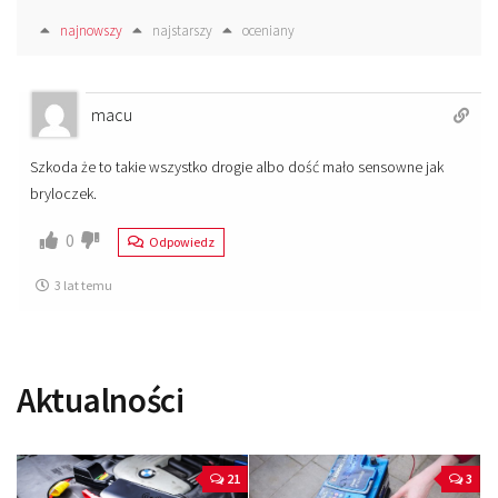
najnowszy
najstarszy
oceniany
macu
Szkoda że to takie wszystko drogie albo dość mało sensowne jak
bryloczek.
0
Odpowiedz
3 lat temu
Aktualności
21
3