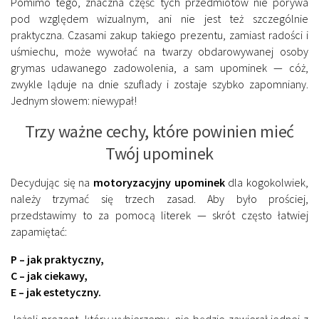
Pomimo tego, znaczna część tych przedmiotów nie porywa
pod względem wizualnym, ani nie jest też szczególnie
praktyczna. Czasami zakup takiego prezentu, zamiast radości i
uśmiechu, może wywołać na twarzy obdarowywanej osoby
grymas udawanego zadowolenia, a sam upominek — cóż,
zwykle ląduje na dnie szuflady i zostaje szybko zapomniany.
Jednym słowem: niewypał!
Trzy ważne cechy, które powinien mieć
Twój upominek
Decydując się na
motoryzacyjny upominek
dla kogokolwiek,
należy trzymać się trzech zasad. Aby było prościej,
przedstawimy to za pomocą literek — skrót często łatwiej
zapamiętać:
P – jak praktyczny,
C – jak ciekawy,
E – jak estetyczny.
Jeżeli prezent, który wybierzemy, nie będzie zawierał jednej z