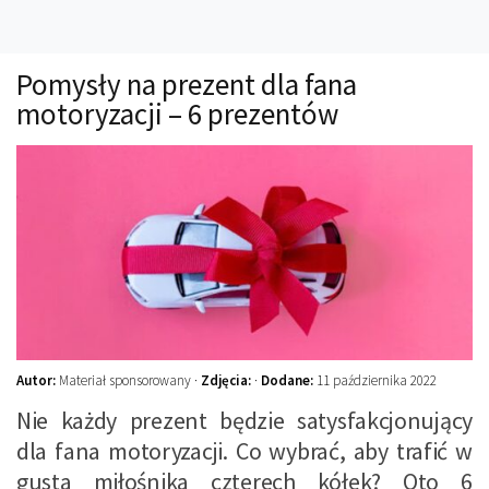
Technika
Prawo
Pomysły na prezent dla fana
Technika jazdy
motoryzacji – 6 prezentów
Oświetlenie
Kalkulatory
Przelicznik mocy
Auto z niemiec
Galerie
Autor:
Materiał sponsorowany ·
Zdjęcia:
·
Dodane:
11 października 2022
Nie każdy prezent będzie satysfakcjonujący
dla fana motoryzacji. Co wybrać, aby trafić w
gusta miłośnika czterech kółek? Oto 6