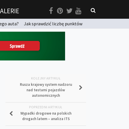
ALERIE
ego auta?
Jak sprawdzić liczbę punktów
KOLEJNY ARTYKUŁ
Rusza krajowy system nadzoru
nad testami pojazdów
autonomicznych
POPRZEDNI ARTYKUŁ
Wypadki drogowe na polskich
drogach latem – analiza ITS