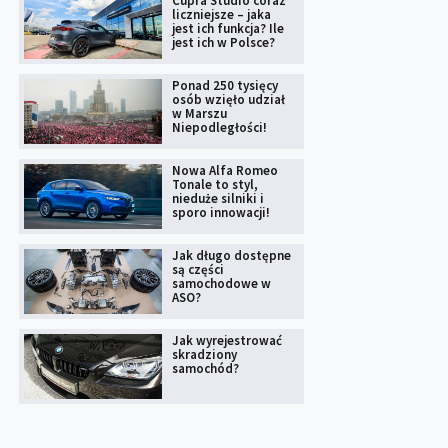
Cupra Studio coraz
liczniejsze – jaka
jest ich funkcja? Ile
jest ich w Polsce?
Ponad 250 tysięcy
osób wzięło udział
w Marszu
Niepodległości!
Nowa Alfa Romeo
Tonale to styl,
nieduże silniki i
sporo innowacji!
Jak długo dostępne
są części
samochodowe w
ASO?
Jak wyrejestrować
skradziony
samochód?