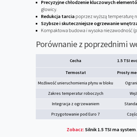
Precyzyjne chłodzenie kluczowych element
głowicy.
Redukcja tarcia
poprzez wyższą temperaturę na
Szybsze i skuteczniejsze ogrzewanie wnętrz
Kompaktowa budowa i wysoka niezawodność (p
Porównanie z poprzednimi w
Cecha
1.5 TSI ev
Termostat
Prosty me
Możliwość unieruchomienia płynu w bloku
Ogran
Zakres temperatur roboczych
Węż
Integracja z ogrzewaniem
Stand
Przygotowanie pod Euro 7
Częś
Zobacz:
Silnik 1.5 TSI ma system