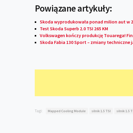
Powiązane artykuły:
Skoda wyprodukowała ponad milion aut w 
Test Skoda Superb 2.0 TSI 265 KM
Volkswagen kończy produkcję Touarega! Fina
Skoda Fabia 130 Sport – zmiany techniczne 
Tagi:
Mapped Cooling Module
silnik 1.5 TSI
silnik 1.5 