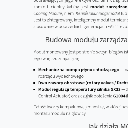
poprawiających jego efektywność termiczną, zuży
komfort cieplny kabiny jest
moduł zarządzan
Cooling Module
, niem.
Kennfeldkühlungsmodul
lu
Jest to zintegrowany, inteligentny moduł termiczne
stosowane w poprzednich generacjach EA211 evo.
Budowa modułu zarządza
Moduł montowany jest po stronie skrzyni biegów (s
jego wnętrzu znajdują się:
Mechaniczna pompa płynu chłodzącego
— n
rozrządu wydechowego.
Dwa zawory obrotowe (rotary valves / Drehs
Moduł regulacji temperatury silnika GX33
— z
Control Actuator) oraz czujnik położenia
G1004
(
Całość tworzy kompaktową jednostkę, w której pa
montażu modułu na głowicy.
Jak działa M