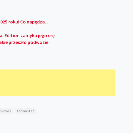
2025 roku! Co napędza…
l Edition zamyka jego erę
jakie przeszło podwozie
TSI evo2
termostat