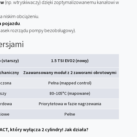
ów
(np. wtryskiwaczy) dzięki zoptymalizowanemu kanałowi w
 niskim obciążeniu.
a pojazdu
.
asek rozrządu pompy bezobsługowy).
ersjami
o (starszy)
1.5 TSI EVO2 (nowy)
chaniczny
Zaawansowany moduł z 2 zaworami obrotowymi
iczona
Pełna (mapped control)
szy
80–105°C (mapowane)
ardowa
Priorytetowa w fazie nagrzewania
ciowe
Pełne
 ACT, który wyłącza 2 cylindry! Jak działa?