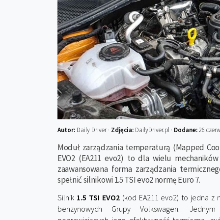
Autor:
Daily Driver ·
Zdjęcia:
DailyDriver.pl ·
Dodane:
26 czer
Moduł zarządzania temperaturą (Mapped Cooli
EVO2 (EA211 evo2) to dla wielu mechaników 
zaawansowana forma zarządzania termicznego
spełnić silnikowi 1.5 TSI evo2 normę Euro 7.
Silnik
1.5 TSI EVO2
(kod EA211 evo2) to jedna z 
benzynowych Grupy Volkswagen. Jednym