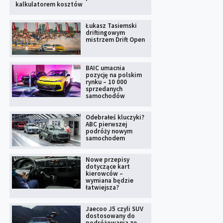
kalkulatorem kosztów
Łukasz Tasiemski
driftingowym
mistrzem Drift Open
BAIC umacnia
pozycję na polskim
rynku – 10 000
sprzedanych
samochodów
Odebrałeś kluczyki?
ABC pierwszej
podróży nowym
samochodem
Nowe przepisy
dotyczące kart
kierowców –
wymiana będzie
łatwiejsza?
Jaecoo J5 czyli SUV
dostosowany do
podróżowania ze