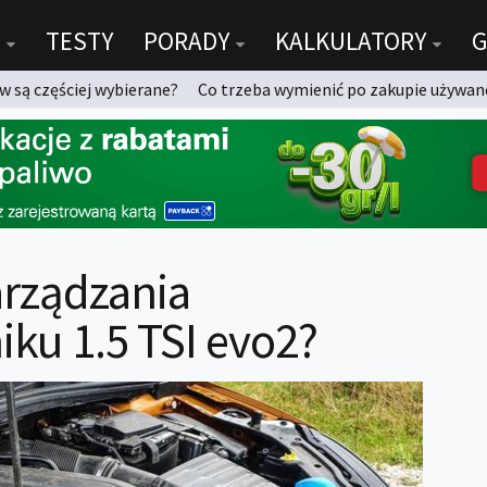
TESTY
PORADY
KALKULATORY
G
 są częściej wybierane?
Co trzeba wymienić po zakupie używan
arządzania
iku 1.5 TSI evo2?