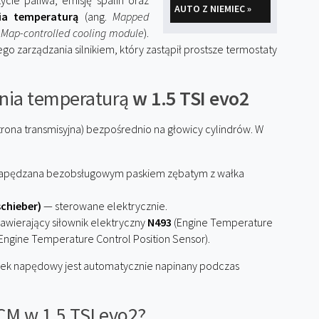
cie paliwa, emisję spalin oraz
AUTO Z NIEMIEC »
ia temperaturą
(ang.
Mapped
b
Map-controlled cooling module
).
go zarządzania silnikiem, który zastąpił prostsze termostaty
nia temperaturą
w 1.5 TSI evo2
trona transmisyjna) bezpośrednio na głowicy cylindrów. W
apędzana bezobsługowym paskiem zębatym z wałka
chieber)
— sterowane elektrycznie.
awierający siłownik elektryczny
N493
(Engine Temperature
Engine Temperature Control Position Sensor).
sek napędowy jest automatycznie napinany podczas
CM w 1.5 TSI evo2?