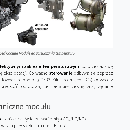
pped Cooling Module do zarządzania temperaturą.
ej efektywnym zakresie temperaturowym
, co przekłada się
ię eksploatacji. Co ważne
sterowanie
odbywa się poprzez
owych za pomocą GX33. Silnik sterujący (ECU) korzysta z
 prędkość obrotową, temperaturę zewnętrzną, żądanie
chniczne modułu
y
→ niższe zużycie paliwa i emisja CO₂/HC/NOx.
ważna przy spełnianiu norm Euro 7.