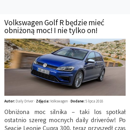
Technika
Prawo
Volkswagen Golf R będzie mieć
Technika jazdy
obniżoną moc! I nie tylko on!
Oświetlenie
Kalkulatory
Przelicznik mocy
Auto z niemiec
Galerie
Autor:
Daily Driver ·
Zdjęcia:
Volkswagen ·
Dodane:
5 lipca 2018
Obniżona moc silnika – taki los spotkał
ostatnio szereg mocnych daily driverów! Po
Seacie Leonie Cupra 300, teraz przyszedł czas