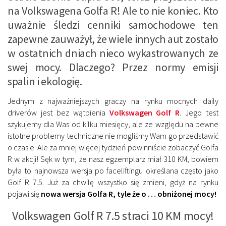
na Volkswagena Golfa R! Ale to nie koniec. Kto
uważnie śledzi cenniki samochodowe ten
zapewne zauważył, że wiele innych aut zostało
w ostatnich dniach nieco wykastrowanych ze
swej mocy. Dlaczego? Przez normy emisji
spalin i ekologię.
Jednym z najważniejszych graczy na rynku mocnych daily
driverów jest bez wątpienia
Volkswagen Golf R
. Jego test
szykujemy dla Was od kilku miesięcy, ale ze względu na pewne
istotne problemy techniczne nie mogliśmy Wam go przedstawić
o czasie. Ale za mniej więcej tydzień powinniście zobaczyć Golfa
R w akcji! Sęk w tym, że nasz egzemplarz miał 310 KM, bowiem
była to najnowsza wersja po faceliftingu określana często jako
Golf R 7.5. Już za chwilę wszystko się zmieni, gdyż na rynku
pojawi się
nowa wersja Golfa R, tyle że o … obniżonej mocy!
Volkswagen Golf R 7.5 straci 10 KM mocy!