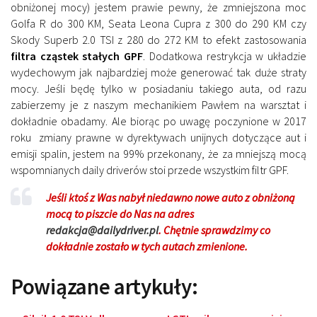
obniżonej mocy) jestem prawie pewny, że zmniejszona moc
Golfa R do 300 KM, Seata Leona Cupra z 300 do 290 KM czy
Skody Superb 2.0 TSI z 280 do 272 KM to efekt zastosowania
filtra cząstek stałych GPF
. Dodatkowa restrykcja w układzie
wydechowym jak najbardziej może generować tak duże straty
mocy. Jeśli będę tylko w posiadaniu takiego auta, od razu
zabierzemy je z naszym mechanikiem Pawłem na warsztat i
dokładnie obadamy. Ale biorąc po uwagę poczynione w 2017
roku zmiany prawne w dyrektywach unijnych dotyczące aut i
emisji spalin, jestem na 99% przekonany, że za mniejszą mocą
wspomnianych daily driverów stoi przede wszystkim filtr GPF.
Jeśli ktoś z Was nabył niedawno nowe auto z obniżoną
mocą to piszcie do Nas na adres
redakcja@dailydriver.pl
. Chętnie sprawdzimy co
dokładnie zostało w tych autach zmienione.
Powiązane artykuły: