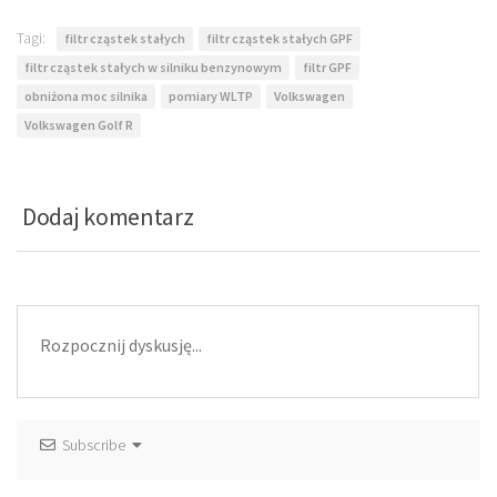
Tagi:
filtr cząstek stałych
filtr cząstek stałych GPF
filtr cząstek stałych w silniku benzynowym
filtr GPF
obniżona moc silnika
pomiary WLTP
Volkswagen
Volkswagen Golf R
Dodaj komentarz
Subscribe