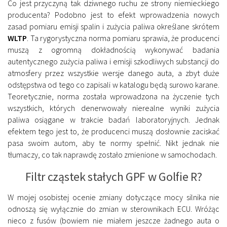
Co jest przyczyną tak dziwnego ruchu ze strony niemieckiego
producenta? Podobno jest to efekt wprowadzenia nowych
zasad pomiaru emisji spalin i zużycia paliwa określane skrótem
WLTP
. Ta rygorystyczna norma pomiaru sprawia, że producenci
muszą z ogromną dokładnością wykonywać badania
autentycznego zużycia paliwa i emisji szkodliwych substancji do
atmosfery przez wszystkie wersje danego auta, a zbyt duże
odstępstwa od tego co zapisali w katalogu będą surowo karane.
Teoretycznie, norma została wprowadzona na życzenie tych
wszystkich, których denerwowały nierealne wyniki zużycia
paliwa osiągane w trakcie badań laboratoryjnych. Jednak
efektem tego jest to, że producenci muszą dosłownie zaciskać
pasa swoim autom, aby te normy spełnić. Nikt jednak nie
tłumaczy, co tak naprawdę zostało zmienione w samochodach.
Filtr cząstek stałych GPF w Golfie R?
W mojej osobistej ocenie zmiany dotyczące mocy silnika nie
odnoszą się wyłącznie do zmian w sterownikach ECU. Wróżąc
nieco z fusów (bowiem nie miałem jeszcze żadnego auta o