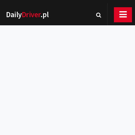
Daily
Driver
.pl
Nowości
Premiery
Rynek
Drogi
Zmiany w prawie
Wydarzenia
MOTORsport
Testy
Porady
Zakup i eksploatacja