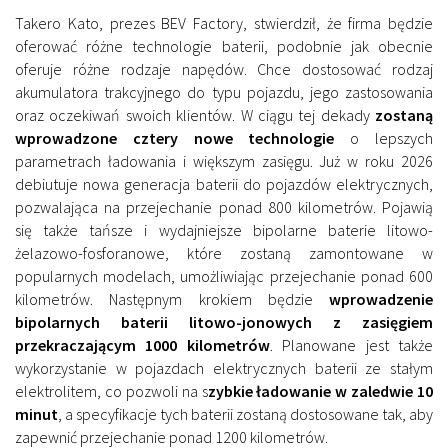
Takero Kato, prezes BEV Factory, stwierdził, że firma będzie
oferować różne technologie baterii, podobnie jak obecnie
oferuje różne rodzaje napędów. Chce dostosować rodzaj
akumulatora trakcyjnego do typu pojazdu, jego zastosowania
oraz oczekiwań swoich klientów. W ciągu tej dekady
zostaną
wprowadzone cztery nowe technologie
o lepszych
parametrach ładowania i większym zasięgu. Już w roku 2026
debiutuje nowa generacja baterii do pojazdów elektrycznych,
pozwalająca na przejechanie ponad 800 kilometrów. Pojawią
się także tańsze i wydajniejsze bipolarne baterie litowo-
żelazowo-fosforanowe, które zostaną zamontowane w
popularnych modelach, umożliwiając przejechanie ponad 600
kilometrów. Następnym krokiem będzie
wprowadzenie
bipolarnych baterii litowo-jonowych z zasięgiem
przekraczającym 1000 kilometrów
. Planowane jest także
wykorzystanie w pojazdach elektrycznych baterii ze stałym
elektrolitem, co pozwoli na s
zybkie ładowanie w zaledwie 10
minut
, a specyfikacje tych baterii zostaną dostosowane tak, aby
zapewnić przejechanie ponad 1200 kilometrów.