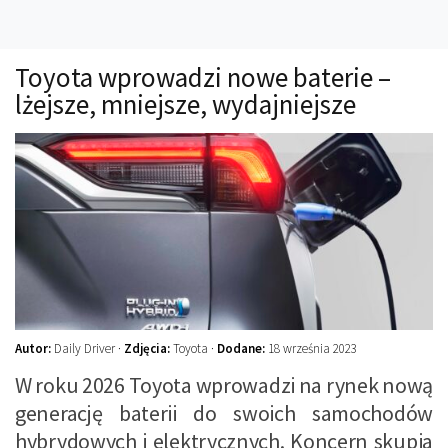
Technika
Prawo
Toyota wprowadzi nowe baterie –
Technika jazdy
lżejsze, mniejsze, wydajniejsze
Oświetlenie
Kalkulatory
Przelicznik mocy
Auto z niemiec
Galerie
Autor:
Daily Driver ·
Zdjęcia:
Toyota ·
Dodane:
18 września 2023
W roku 2026 Toyota wprowadzi na rynek nową
generację baterii do swoich samochodów
hybrydowych i elektrycznych. Koncern skupia