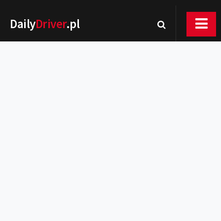
Daily
Driver
.pl
Nowości
Premiery
Rynek
Drogi
Zmiany w prawie
Wydarzenia
MOTORsport
Testy
Porady
Zakup i eksploatacja