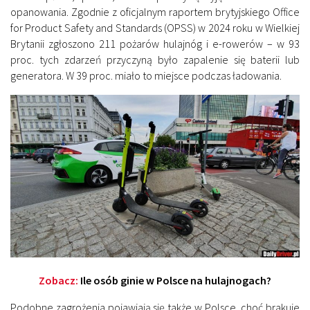
opanowania. Zgodnie z oficjalnym raportem brytyjskiego Office
for Product Safety and Standards (OPSS) w 2024 roku w Wielkiej
Brytanii zgłoszono 211 pożarów hulajnóg i e-rowerów – w 93
proc. tych zdarzeń przyczyną było zapalenie się baterii lub
generatora. W 39 proc. miało to miejsce podczas ładowania.
Zobacz:
Ile osób ginie w Polsce na hulajnogach?
Podobne zagrożenia pojawiają się także w Polsce, choć brakuje