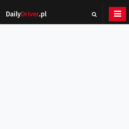
Daily
Driver
.pl
Nowości
Premiery
Rynek
Drogi
Zmiany w prawie
Wydarzenia
MOTORsport
Testy
Porady
Zakup i eksploatacja