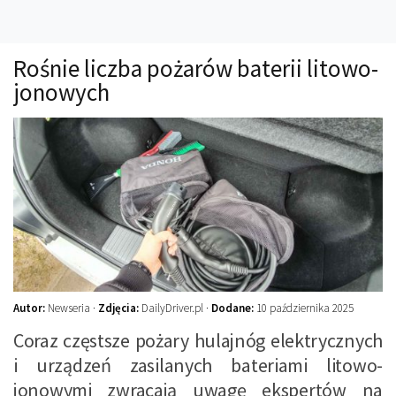
Technika
Prawo
Rośnie liczba pożarów baterii litowo-
Technika jazdy
jonowych
Oświetlenie
Kalkulatory
Przelicznik mocy
Auto z niemiec
Galerie
Autor:
Newseria ·
Zdjęcia:
DailyDriver.pl ·
Dodane:
10 października 2025
Coraz częstsze pożary hulajnóg elektrycznych
i urządzeń zasilanych bateriami litowo-
jonowymi zwracają uwagę ekspertów na