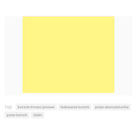
Tagi:
baterie litowo-jonowe
ładowanie baterii
pożar akumulatorów
pożar baterii
slider