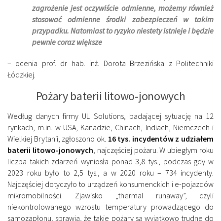
zagrożenie jest oczywiście odmienne, możemy również
stosować odmienne środki zabezpieczeń w takim
przypadku. Natomiast to ryzyko niestety istnieje i będzie
pewnie coraz większe
– ocenia prof. dr hab. inż. Dorota Brzezińska z Politechniki
Łódzkiej.
Pożary baterii litowo-jonowych
Według danych firmy UL Solutions, badającej sytuację na 12
rynkach, m.in. w USA, Kanadzie, Chinach, Indiach, Niemczech i
Wielkiej Brytanii, zgłoszono ok.
16 tys. incydentów z udziałem
baterii litowo-jonowych
, najczęściej pożaru. W ubiegłym roku
liczba takich zdarzeń wyniosła ponad 3,8 tys., podczas gdy w
2023 roku było to 2,5 tys., a w 2020 roku – 734 incydenty.
Najczęściej dotyczyło to urządzeń konsumenckich i e-pojazdów
mikromobilności. Zjawisko „thermal runaway”, czyli
niekontrolowanego wzrostu temperatury prowadzącego do
samozapłonu, sprawia, że takie pożary są wyjątkowo trudne do