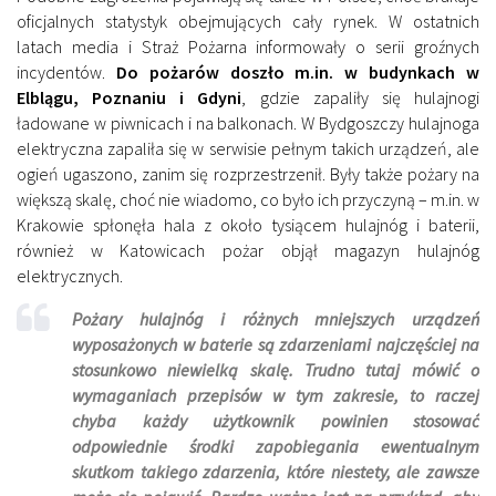
oficjalnych statystyk obejmujących cały rynek. W ostatnich
latach media i Straż Pożarna informowały o serii groźnych
incydentów.
Do pożarów doszło m.in. w budynkach w
Elblągu, Poznaniu i Gdyni
, gdzie zapaliły się hulajnogi
ładowane w piwnicach i na balkonach. W Bydgoszczy hulajnoga
elektryczna zapaliła się w serwisie pełnym takich urządzeń, ale
ogień ugaszono, zanim się rozprzestrzenił. Były także pożary na
większą skalę, choć nie wiadomo, co było ich przyczyną – m.in. w
Krakowie spłonęła hala z około tysiącem hulajnóg i baterii,
również w Katowicach pożar objął magazyn hulajnóg
elektrycznych.
Pożary hulajnóg i różnych mniejszych urządzeń
wyposażonych w baterie są zdarzeniami najczęściej na
stosunkowo niewielką skalę. Trudno tutaj mówić o
wymaganiach przepisów w tym zakresie, to raczej
chyba każdy użytkownik powinien stosować
odpowiednie środki zapobiegania ewentualnym
skutkom takiego zdarzenia, które niestety, ale zawsze