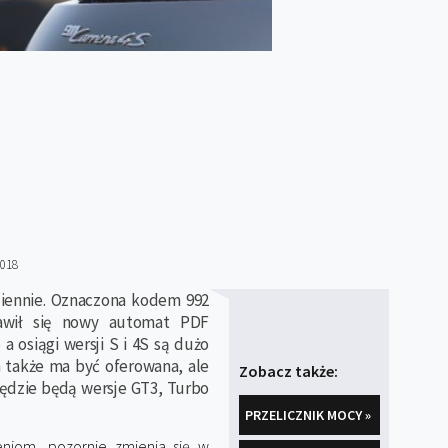
2018
ziennie. Oznaczona kodem 992
ojawił się nowy automat PDF
 osiągi wersji S i 4S są dużo
a także ma być oferowana, ale
Zobacz także:
 będzie będą wersje GT3, Turbo
PRZELICZNIK MOCY »
niom, pozornie zmienia się w