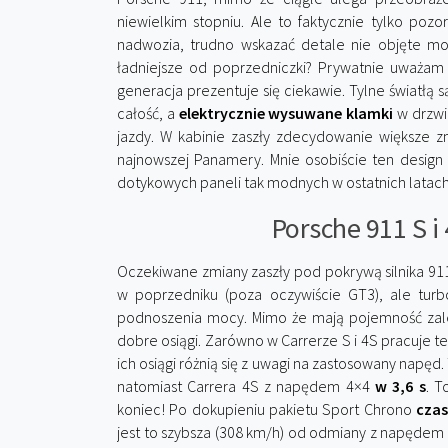
niewielkim stopniu. Ale to faktycznie tylko pozor
nadwozia, trudno wskazać detale nie objęte mo
ładniejsze od poprzedniczki? Prywatnie uważam we
generacja prezentuje się ciekawie. Tylne światłą 
całość, a
elektrycznie wysuwane klamki
w drzwia
jazdy. W kabinie zaszły zdecydowanie większe z
najnowszej Panamery. Mnie osobiście ten design 
dotykowych paneli tak modnych w ostatnich latach
Porsche 911 S i 
Oczekiwane zmiany zaszły pod pokrywą silnika 91
w poprzedniku (poza oczywiście GT3), ale turb
podnoszenia mocy. Mimo że mają pojemność zaledw
dobre osiągi. Zarówno w Carrerze S i 4S pracuje 
ich osiągi różnią się z uwagi na zastosowany napę
natomiast Carrera 4S z napędem 4×4
w 3,6 s
. T
koniec! Po dokupieniu pakietu Sport Chrono
czas
jest to szybsza (308 km/h) od odmiany z napędem 4