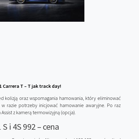
 Carrera T – T jak track day!
zed kolizją oraz wspomagania hamowania, który eliminować
 i w razie potrzeby inicjować hamowanie awaryjne. Po raz
 Assist z kamerą termowizyjną (opcja).
 S i 4S 992 – cena