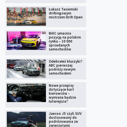
Łukasz Tasiemski
driftingowym
mistrzem Drift Open
BAIC umacnia
pozycję na polskim
rynku – 10 000
sprzedanych
samochodów
Odebrałeś kluczyki?
ABC pierwszej
podróży nowym
samochodem
Nowe przepisy
dotyczące kart
kierowców –
wymiana będzie
łatwiejsza?
Jaecoo J5 czyli SUV
dostosowany do
podróżowania ze
zwierzętami