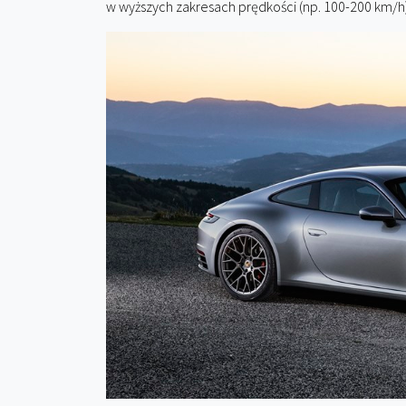
w wyższych zakresach prędkości (np. 100-200 km/h)