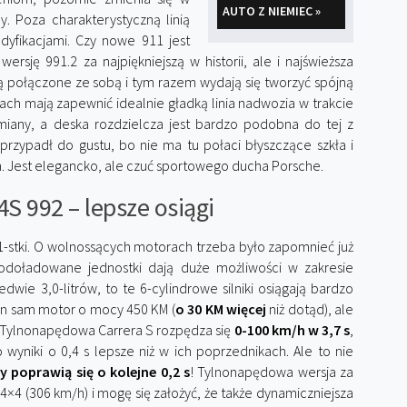
AUTO Z NIEMIEC »
y. Poza charakterystyczną linią
dyfikacjami. Czy nowe 911 jest
rsję 991.2 za najpiękniejszą w historii, ale i najświeższa
są połączone ze sobą i tym razem wydają się tworzyć spójną
ch mają zapewnić idealnie gładką linia nadwozia w trakcie
miany, a deska rozdzielcza jest bardzo podobna do tej z
przypadł do gustu, bo nie ma tu połaci błyszczące szkła i
. Jest elegancko, ale czuć sportowego ducha Porsche.
4S 992 – lepsze osiągi
1-stki. O wolnossących motorach trzeba było zapomnieć już
odoładowane jednostki dają duże możliwości w zakresie
ie 3,0-litrów, to te 6-cylindrowe silniki osiągają bardzo
ten sam motor o mocy 450 KM (
o 30 KM więcej
niż dotąd), ale
d. Tylnonapędowa Carrera S rozpędza się
0-100 km/h w 3,7 s
,
o wyniki o 0,4 s lepsze niż w ich poprzednikach. Ale to nie
y poprawią się o kolejne 0,2 s
! Tylnonapędowa wersja za
×4 (306 km/h) i mogę się założyć, że także dynamiczniejsza