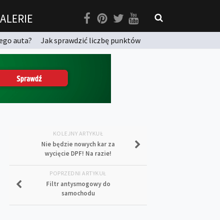
ALERIE
ego auta?
Jak sprawdzić liczbę punktów
KOLEJNY ARTYKUŁ
Nie będzie nowych kar za
wycięcie DPF! Na razie!
POPRZEDNI ARTYKUŁ
Filtr antysmogowy do
samochodu