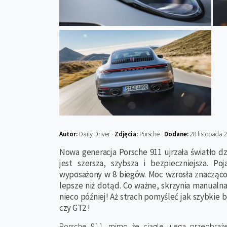
Autor:
Daily Driver ·
Zdjęcia:
Porsche ·
Dodane:
28 listopada 
Nowa generacja Porsche 911 ujrzała światło d
jest szersza, szybsza i bezpieczniejsza. P
wyposażony w 8 biegów. Moc wzrosła znacząco a
lepsze niż dotąd. Co ważne, skrzynia manualn
nieco później! Aż strach pomyśleć jak szybkie
czy GT2 !
Porsche 911, mimo że ciągle ulega przeobraże