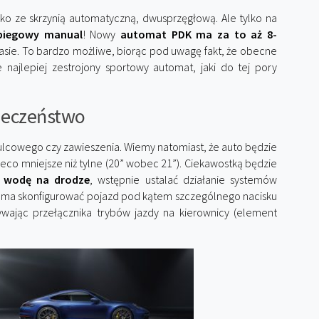
ko ze skrzynią automatyczną, dwusprzęgłową. Ale tylko na
biegowy manual
! Nowy
automat PDK ma za to aż 8-
asie. To bardzo możliwe, biorąc pod uwagę fakt, że obecne
jlepiej zestrojony sportowy automat, jaki do tej pory
ieczeństwo
ulcowego czy zawieszenia. Wiemy natomiast, że auto będzie
eco mniejsze niż tylne (20” wobec 21”). Ciekawostką będzie
 wodę na drodze
, wstępnie ustalać działanie systemów
mu ma skonfigurować pojazd pod kątem szczególnego nacisku
ywając przełącznika trybów jazdy na kierownicy (element