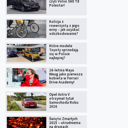
czyli Volvo S60 T8
Polestar!
Kolizja z
rowerzystą z jego
winy – jak uzyskać
odszkodowanie?
Które modele
Toyoty sprzedają
się w Polsce
najlepiej?
16-letnia Maya
Weug jako pierwsza
kobieta w Ferrari
Drive Academy!
Opel Astra V
otrzymał tytuł
Samochodu Roku
2016
Święto Zmarłych
2015 – utrudnienia
na drogach