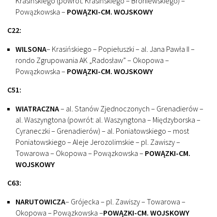
Krasińskiego (powrót: Krasińskiego – Broniewskiego) –
Powązkowska –
POWĄZKI-CM. WOJSKOWY
C22:
WILSONA
– Krasińskiego – Popiełuszki – al. Jana Pawła II –
rondo Zgrupowania AK „Radosław” – Okopowa –
Powązkowska –
POWĄZKI-CM. WOJSKOWY
C51:
WIATRACZNA
– al. Stanów Zjednoczonych – Grenadierów –
al. Waszyngtona (powrót: al. Waszyngtona – Międzyborska –
Cyraneczki – Grenadierów) – al. Poniatowskiego – most
Poniatowskiego – Aleje Jerozolimskie – pl. Zawiszy –
Towarowa – Okopowa – Powązkowska –
POWĄZKI-CM.
WOJSKOWY
C63:
NARUTOWICZA
– Grójecka – pl. Zawiszy – Towarowa –
Okopowa – Powązkowska –
POWĄZKI-CM. WOJSKOWY