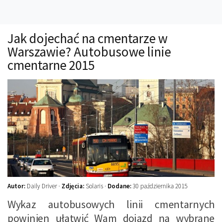
Technika
Prawo
Jak dojechać na cmentarze w
Technika jazdy
Warszawie? Autobusowe linie
Oświetlenie
cmentarne 2015
Kalkulatory
Przelicznik mocy
Auto z niemiec
Galerie
Autor:
Daily Driver ·
Zdjęcia:
Solaris ·
Dodane:
30 października 2015
Wykaz autobusowych linii cmentarnych
powinien ułatwić Wam dojazd na wybrane