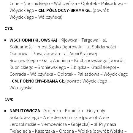
Curie – Nocznickiego – Wólczyńska – Opłotek – Palisadowa –
Wóycickiego –
CM. PÓŁNOCNY-BRAMA GŁ.
(powrót:
Wóycickiego – Wólczyńska)
C70:
WSCHODNI (KIJOWSKA)
– Kijowska – Targowa – al.
Solidarności – most Śląsko-Dąbrowski – al. Solidarności –
Okopowa – Powązkowska – al. Armii Krajowej –
Broniewskiego – Galla Anonima – Kochanowskiego (powrót:
Rudnickiego – Broniewskiego – Elbląska – Krasińskiego) –
Conrada – Wólczyńska – Opłotek – Palisadowa – Wóycickiego
–
CM. PÓŁNOCNY-BRAMA GŁ.
(powrót: Wóycickiego –
Wólczyńska)
C84:
NARUTOWICZA
– Grójecka – Kopińska – Grzymały-
Sokołowskiego – Aleje Jerozolimskie (powrót: Aleje
Jerozolimskie – Niemcewicza – Grójecka) – al. Prymasa
Tysiąclecia – Kasprzaka – Ordona – Wolska (powrót: Wolska –