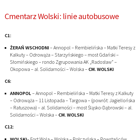
Cmentarz Wolski: linie autobusowe
C1:
ŻERAŃ WSCHODNI
– Annopol – Rembielińska – Matki Teresy z
Kalkuty – Odrowąża – Starzyńskiego – most Gdański –
Słomińskiego – rondo Zgrupowania AK „Radosław” –
Okopowa – al. Solidarności – Wolska –
CM. WOLSKI
C6:
ANNOPOL
– Annopol – Rembielińska – Matki Teresy z Kalkuty
– Odrowąża – 11 Listopada – Targowa – (powrót: Jagiellońska
– Ratuszowa) – al. Solidarności – most Śląsko-Dąbrowski – al.
Solidarności – Wolska –
CM. WOLSKI
C12:
WOLSKI
– Fort Wola – Wolska – Połczyńska – Powstańców