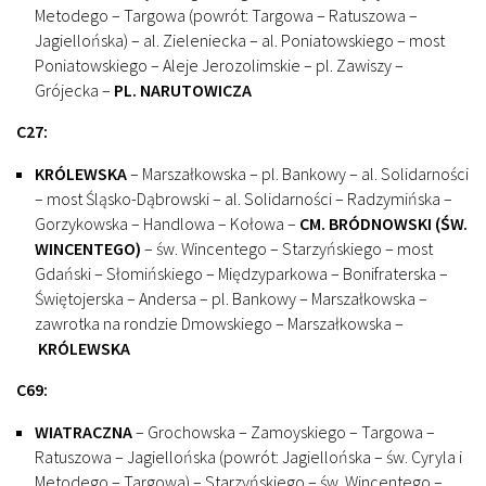
Metodego – Targowa (powrót: Targowa – Ratuszowa –
Jagiellońska) – al. Zieleniecka – al. Poniatowskiego – most
Poniatowskiego – Aleje Jerozolimskie – pl. Zawiszy –
Grójecka –
PL. NARUTOWICZA
C27:
KRÓLEWSKA
– Marszałkowska – pl. Bankowy – al. Solidarności
– most Śląsko-Dąbrowski – al. Solidarności – Radzymińska –
Gorzykowska – Handlowa – Kołowa –
CM. BRÓDNOWSKI (ŚW.
WINCENTEGO)
– św. Wincentego – Starzyńskiego – most
Gdański – Słomińskiego – Międzyparkowa – Bonifraterska –
Świętojerska – Andersa – pl. Bankowy – Marszałkowska –
zawrotka na rondzie Dmowskiego – Marszałkowska –
KRÓLEWSKA
C69:
WIATRACZNA
– Grochowska – Zamoyskiego – Targowa –
Ratuszowa – Jagiellońska (powrót: Jagiellońska – św. Cyryla i
Metodego – Targowa) – Starzyńskiego – św. Wincentego –