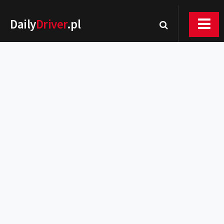
Daily
Driver
.pl
Nowości
Premiery
Rynek
Drogi
Zmiany w prawie
Wydarzenia
MOTORsport
Testy
Porady
Zakup i eksploatacja