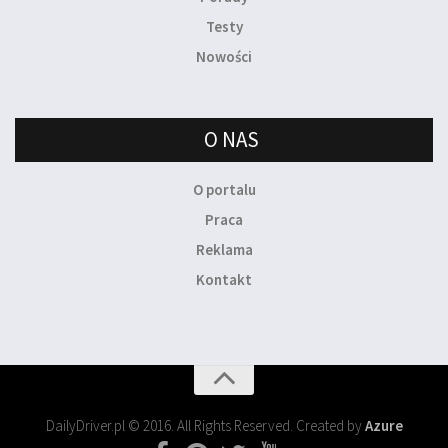
Testy
Nowości
O NAS
O portalu
Praca
Reklama
Kontakt
DailyDriver.pl © 2016. All Rights Reserved. Created by
Azure