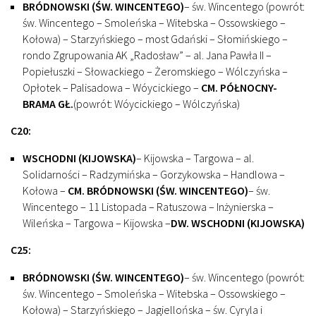
BRÓDNOWSKI (ŚW. WINCENTEGO)
– św. Wincentego (powrót:
św. Wincentego – Smoleńska – Witebska – Ossowskiego –
Kołowa) – Starzyńskiego – most Gdański – Słomińskiego –
rondo Zgrupowania AK „Radosław” – al. Jana Pawła II –
Popiełuszki – Słowackiego – Żeromskiego – Wólczyńska –
Opłotek – Palisadowa – Wóycickiego –
CM. PÓŁNOCNY-
BRAMA GŁ.
(powrót: Wóycickiego – Wólczyńska)
C20:
WSCHODNI (KIJOWSKA)
– Kijowska – Targowa – al.
Solidarności – Radzymińska – Gorzykowska – Handlowa –
Kołowa –
CM. BRÓDNOWSKI (ŚW. WINCENTEGO)
– św.
Wincentego – 11 Listopada – Ratuszowa – Inżynierska –
Wileńska – Targowa – Kijowska –
DW. WSCHODNI (KIJOWSKA)
C25:
BRÓDNOWSKI (ŚW. WINCENTEGO)
– św. Wincentego (powrót:
św. Wincentego – Smoleńska – Witebska – Ossowskiego –
Kołowa) – Starzyńskiego – Jagiellońska – św. Cyryla i