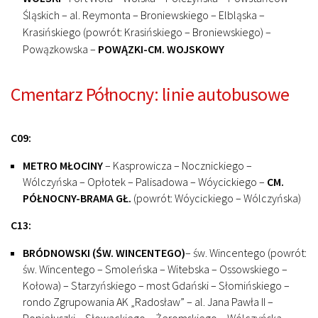
Śląskich – al. Reymonta – Broniewskiego – Elbląska –
Krasińskiego (powrót: Krasińskiego – Broniewskiego) –
Powązkowska –
POWĄZKI-CM. WOJSKOWY
Cmentarz Północny: linie autobusowe
C09:
METRO MŁOCINY
– Kasprowicza – Nocznickiego –
Wólczyńska – Opłotek – Palisadowa – Wóycickiego –
CM.
PÓŁNOCNY-BRAMA GŁ.
(powrót: Wóycickiego – Wólczyńska)
C13:
BRÓDNOWSKI (ŚW. WINCENTEGO)
– św. Wincentego (powrót:
św. Wincentego – Smoleńska – Witebska – Ossowskiego –
Kołowa) – Starzyńskiego – most Gdański – Słomińskiego –
rondo Zgrupowania AK „Radosław” – al. Jana Pawła II –
Popiełuszki – Słowackiego – Żeromskiego – Wólczyńska –