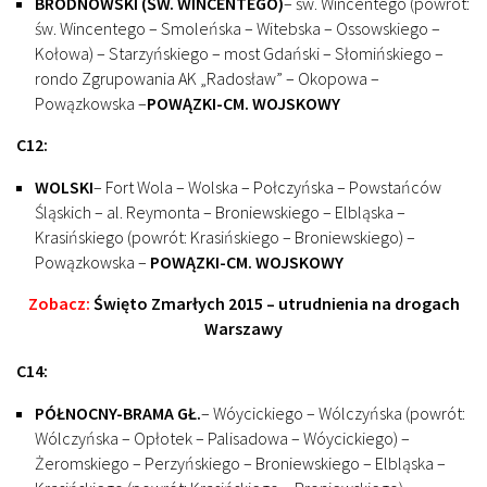
BRÓDNOWSKI (ŚW. WINCENTEGO)
– św. Wincentego (powrót:
św. Wincentego – Smoleńska – Witebska – Ossowskiego –
Kołowa) – Starzyńskiego – most Gdański – Słomińskiego –
rondo Zgrupowania AK „Radosław” – Okopowa –
Powązkowska –
POWĄZKI-CM. WOJSKOWY
C12:
WOLSKI
– Fort Wola – Wolska – Połczyńska – Powstańców
Śląskich – al. Reymonta – Broniewskiego – Elbląska –
Krasińskiego (powrót: Krasińskiego – Broniewskiego) –
Powązkowska –
POWĄZKI-CM. WOJSKOWY
Zobacz:
Święto Zmarłych 2015 – utrudnienia na drogach
Warszawy
C14:
PÓŁNOCNY-BRAMA GŁ.
– Wóycickiego – Wólczyńska (powrót:
Wólczyńska – Opłotek – Palisadowa – Wóycickiego) –
Żeromskiego – Perzyńskiego – Broniewskiego – Elbląska –