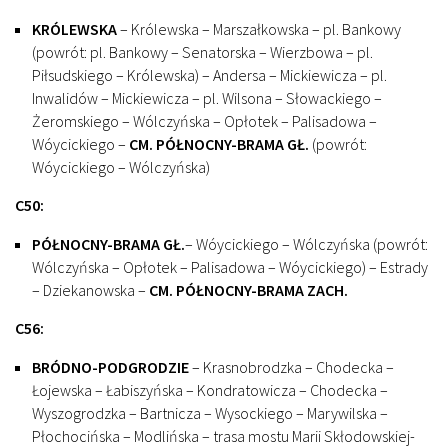
KRÓLEWSKA
– Królewska – Marszałkowska – pl. Bankowy
(powrót: pl. Bankowy – Senatorska – Wierzbowa – pl.
Piłsudskiego – Królewska) – Andersa – Mickiewicza – pl.
Inwalidów – Mickiewicza – pl. Wilsona – Słowackiego –
Żeromskiego – Wólczyńska – Opłotek – Palisadowa –
Wóycickiego –
CM. PÓŁNOCNY-BRAMA GŁ.
(powrót:
Wóycickiego – Wólczyńska)
C50:
PÓŁNOCNY-BRAMA GŁ.
– Wóycickiego – Wólczyńska (powrót:
Wólczyńska – Opłotek – Palisadowa – Wóycickiego) – Estrady
– Dziekanowska –
CM. PÓŁNOCNY-BRAMA ZACH.
C56:
BRÓDNO-PODGRODZIE
– Krasnobrodzka – Chodecka –
Łojewska – Łabiszyńska – Kondratowicza – Chodecka –
Wyszogrodzka – Bartnicza – Wysockiego – Marywilska –
Płochocińska – Modlińska – trasa mostu Marii Skłodowskiej-