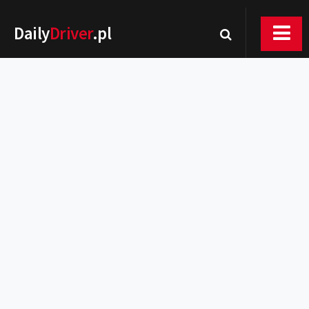
Daily
Driver
.pl
Nowości
Premiery
Rynek
Drogi
Zmiany w prawie
Wydarzenia
MOTORsport
Testy
Porady
Zakup i eksploatacja