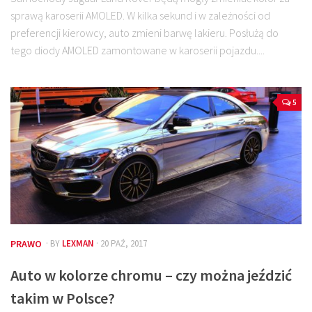
sprawą karoserii AMOLED. W kilka sekund i w zależności od
preferencji kierowcy, auto zmieni barwę lakieru. Posłużą do
tego diody AMOLED zamontowane w karoserii pojazdu....
5
PRAWO
· BY
LEXMAN
· 20 PAŹ, 2017
Auto w kolorze chromu – czy można jeździć
takim w Polsce?