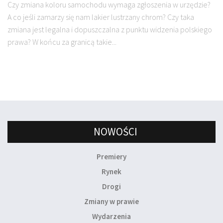
Czy zmiana koloru samochodu wymaga zgłoszenia w urzędzie?
A co jeśli zamarzy się nam lakier lustrzany chrom? Czy taka
zmiana jest legalna i dopuszczalna z punktu widzenia polskiego
prawa? W końcu za granicą takie...
NOWOŚCI
Premiery
Rynek
Drogi
Zmiany w prawie
Wydarzenia