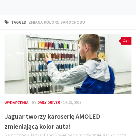
Technika
Prawo
TAGGED:
ZMIANA KOLORU SAMOCHODU
Technika jazdy
Oświetlenie
0
Kalkulatory
Przelicznik mocy
Auto z niemiec
Galerie
WYDARZENIA
· BY
DAILY DRIVER
· 14 LIS, 2019
Jaguar tworzy karoserię AMOLED
zmieniającą kolor auta!
Samochody Jaguar Land Rover będą mogły zmieniać kolor za