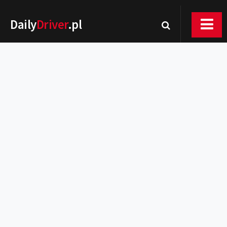
Daily
Driver
.pl
Nowości
Premiery
Rynek
Drogi
Zmiany w prawie
Wydarzenia
MOTORsport
Testy
Porady
Zakup i eksploatacja