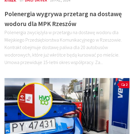
RYNEK
· BY
DAILY DRIVER
· 16 PAŹ, 2024
Polenergia wygrywa przetarg na dostawę
wodoru dla MPK Rzeszów
Polenergia zwyciężyła w przetargu na dostawę wodoru dla
Miejskiego Przedsiębiorstwa Komunikacyjnego w Rzeszowie.
Kontrakt obejmuje dostawę paliwa dla 20 autobusów
wodorowych, które już wkrótce będą kursować po mieście.
Umowa przewiduje 15-letni okres współpracy. Za...
2