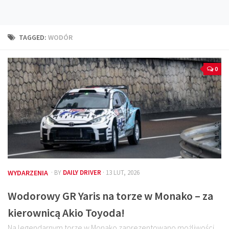
Technika
Prawo
TAGGED:
WODÓR
Technika jazdy
Oświetlenie
0
Kalkulatory
Przelicznik mocy
Auto z niemiec
Galerie
WYDARZENIA
· BY
DAILY DRIVER
· 13 LUT, 2026
Wodorowy GR Yaris na torze w Monako – za
kierownicą Akio Toyoda!
Na legendarnym torze w Monako zaprezentowano możliwości