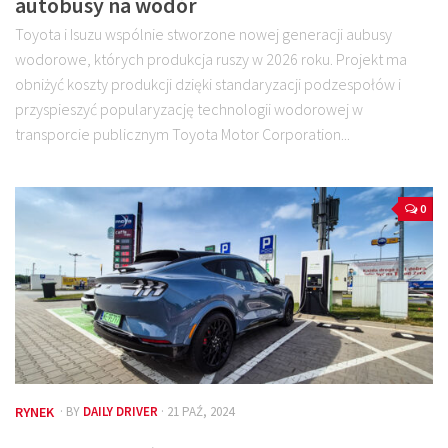
autobusy na wodór
Toyota i Isuzu wspólnie stworzone nowej generacji aubusy
wodorowe, których produkcja ruszy w 2026 roku. Projekt ma
obniżyć koszty produkcji dzięki standaryzacji podzespołów i
przyspieszyć popularyzację technologii wodorowej w
transporcie publicznym Toyota Motor Corporation...
0
RYNEK
· BY
DAILY DRIVER
· 21 PAŹ, 2024