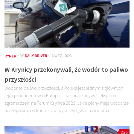
RYNEK
· BY
DAILY DRIVER
· 16 WRZ, 2023
W Krynicy przekonywali, że wodór to paliwo
przyszłości
Wodór to paliwo przyszłości, a Polska jest jednym z głównych
jego producentów w Europie – tak przekonywali eksperci
zgromadzeni na Forum Krynica 2023. Jakie plany mają włodarze
naszego kraju w kontekście wykorzystywania wodoru i...
0