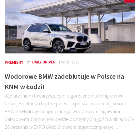
PREMIERY
· BY
DAILY DRIVER
· 1 WRZ, 2023
Wodorowe BMW zadebiutuje w Polsce na
KNM w Łodzi!
Wydarzeniem towarzyszącym tegorocznemu Kongresowi
Nowej Mobilności będzie pierwsza polska prezentacja modelu
BMW iX5 Hydrogen napędzanego wodorowymi ogniwami
paliwowymi. Samochód będzie dostępny dla gości w dniach 26-
28 września w EXPO Łódź. W trakcie tegorocznej edycji...