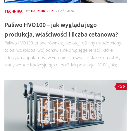
TECHNIKA
· BY
DAILY DRIVER
· 2 PAŹ, 2024
Paliwo HVO100 – jak wygląda jego
produkcja, właściwości i liczba cetanowa?
Paliwo HVO100, znane również jako olej roślinny uwodorniony,
to paliwo (biopaliwo) odnawialne drugiej generacji, które
zdobywa popularność w Europie i na świecie. Jakie ma zalety i
wady wobec tradycyjnego diesla? Jak powstaje HV100, jaką...
0