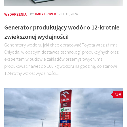
WYDARZENIA
· BY
DAILY DRIVER
· 20 LUT, 2024
Generator produkujący wodór o 12-krotnie
zwiększonej wydajności!
Generatory wodoru, jaki chce opracować Toyota wraz z firmą
Chiyoda, wiodącym dostawcą technologii produkcyjnych oraz
ekspertem w budowie zakładów przemysłowych, ma
produkować nawet do 100 kg wodoru na godzinę, co stanowi
12-krotny wzrost wydajności...
0