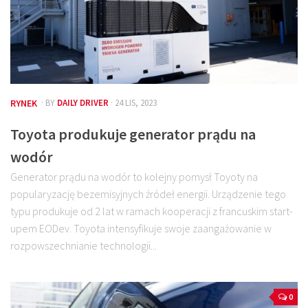
RYNEK
· BY
DAILY DRIVER
· 24 LIS, 2023
Toyota produkuje generator prądu na
wodór
Generator prądu na wodór to kolejny pomysł Toyoty na
popularyzację bezemisyjnych źródeł energii. Urządzenie tego
typu produkuje od 2 lat w ramach kooperacji z francuskim start-
upem EODev. Toyota intensyfikuje swoje zaangażowanie w
rozpowszechnianie technologii...
0