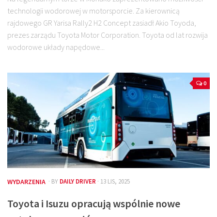
technologii wodorowej w motorsporcie. Za kierownicą
rajdowego GR Yarisa Rally2 H2 Concept zasiadł Akio Toyoda,
prezes zarządu Toyota Motor Corporation. Toyota od lat rozwija
wodorowe układy napędowe...
0
WYDARZENIA
· BY
DAILY DRIVER
· 13 LIS, 2025
Toyota i Isuzu opracują wspólnie nowe