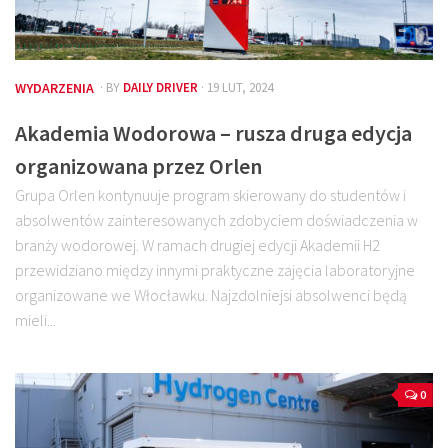
WYDARZENIA
· BY
DAILY DRIVER
· 19 LUT, 2024
Akademia Wodorowa – rusza druga edycja
organizowana przez Orlen
Grupa Orlen kontynuuje program skierowany do studentów i
absolwentów zainteresowanych zdobyciem doświadczenia w
branży wodorowej. W ramach drugiej edycji Akademii H2
przewidziano między innymi praktyczne zajęcia laboratoryjne
organizowane we Włocławku. Najzdolniejsi absolwenci będą
mieli...
0