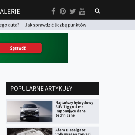
ALERIE
ego auta?
Jak sprawdzić liczbę punktów
POPULARNE ARTYKUŁY
Najtańszy hybrydowy
SUV Tiggo 4 ma
imponujące dane
techniczne
Afera Dieselgate:
Volkswagen zapłaci