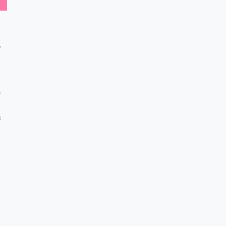
w
.
o
u