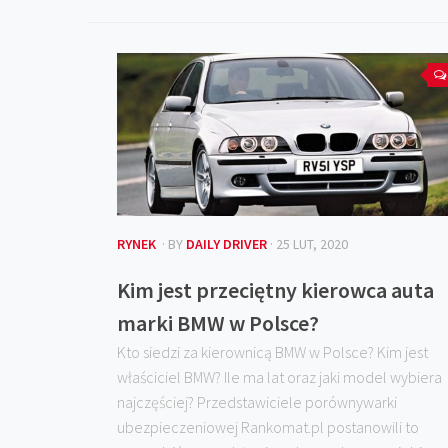
RYNEK
· BY
DAILY DRIVER
· 25 LUT, 2020
Kim jest przeciętny kierowca auta
marki BMW w Polsce?
Kto siedzi za kierownicą BMW w Polsce? Kim jest
właściciel BMW? Ile ma lat oraz jaki model wybiera
najczęściej? Przedstawiciele porównywarki
ubezpieczeniowej Rankomat.pl postanowili to