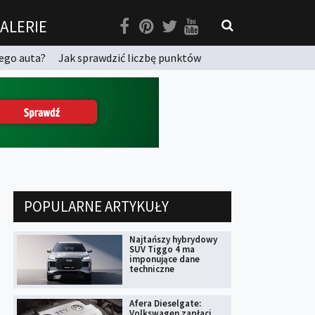
ALERIE
ego auta?
Jak sprawdzić liczbę punktów
POPULARNE ARTYKUŁY
Najtańszy hybrydowy
SUV Tiggo 4 ma
imponujące dane
techniczne
Afera Dieselgate:
Volkswagen zapłaci