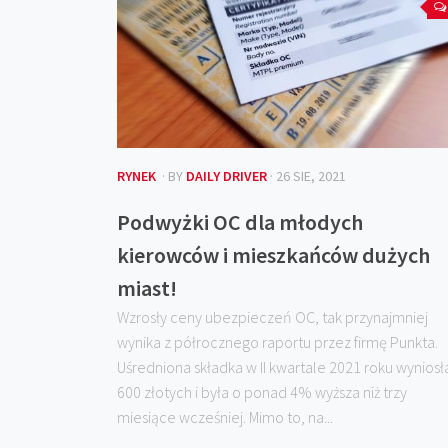
RYNEK
· BY
DAILY DRIVER
· 26 SIE, 2021
Podwyżki OC dla młodych
kierowców i mieszkańców dużych
miast!
Wzrosły ceny ubezpieczeń OC, tak przynajmniej
wynika z półrocznego raportu przez firmę Punkta.
Uśredniona składka w II kwartale 2021 roku wyniosł
600 złotych i była o ponad 4% wyższa niż trzy
miesiące wcześniej. Mimo to, na...