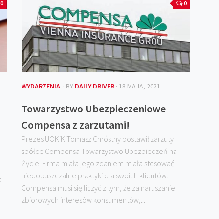
0
0
WYDARZENIA
· BY
DAILY DRIVER
· 18 MAJA, 2021
Towarzystwo Ubezpieczeniowe
Compensa z zarzutami!
Prezes UOKiK Tomasz Chróstny postawił zarzuty
spółce Compensa Towarzystwo Ubezpieczeń na
Życie. Firma miała jego zdaniem miała stosować
niedopuszczalne praktyki dla swoich klientów.
a
Compensa musi się liczyć z tym, że za naruszanie
zbiorowych interesów konsumentów,...