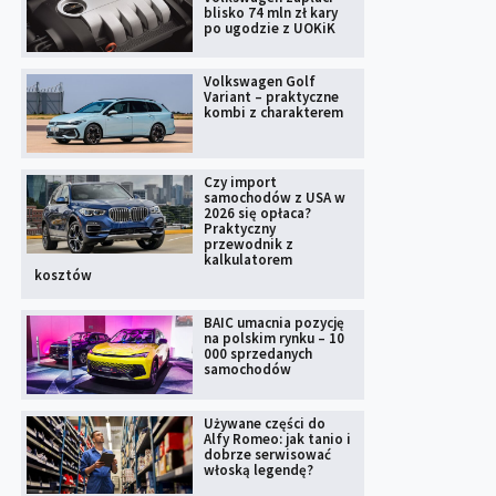
blisko 74 mln zł kary
po ugodzie z UOKiK
Volkswagen Golf
Variant – praktyczne
kombi z charakterem
Czy import
samochodów z USA w
2026 się opłaca?
Praktyczny
przewodnik z
kalkulatorem
kosztów
BAIC umacnia pozycję
na polskim rynku – 10
000 sprzedanych
samochodów
Używane części do
Alfy Romeo: jak tanio i
dobrze serwisować
włoską legendę?