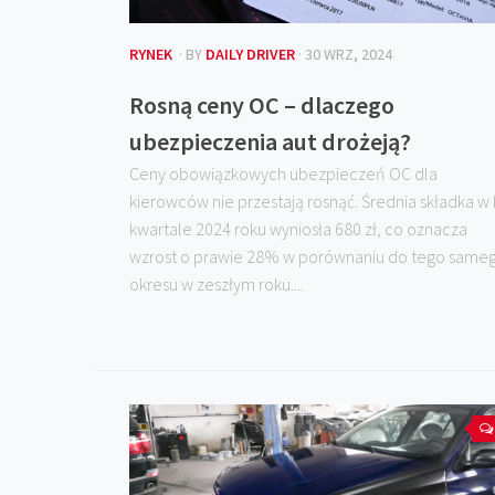
RYNEK
· BY
DAILY DRIVER
· 30 WRZ, 2024
Rosną ceny OC – dlaczego
ubezpieczenia aut drożeją?
Ceny obowiązkowych ubezpieczeń OC dla
kierowców nie przestają rosnąć. Średnia składka w I
kwartale 2024 roku wyniosła 680 zł, co oznacza
wzrost o prawie 28% w porównaniu do tego same
okresu w zeszłym roku....