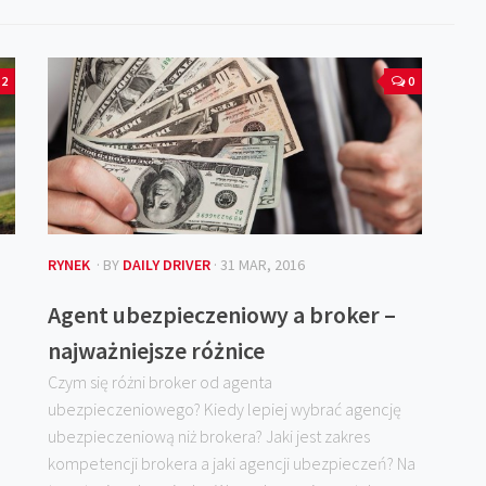
2
0
RYNEK
· BY
DAILY DRIVER
· 31 MAR, 2016
Agent ubezpieczeniowy a broker –
najważniejsze różnice
Czym się różni broker od agenta
ubezpieczeniowego? Kiedy lepiej wybrać agencję
ubezpieczeniową niż brokera? Jaki jest zakres
kompetencji brokera a jaki agencji ubezpieczeń? Na