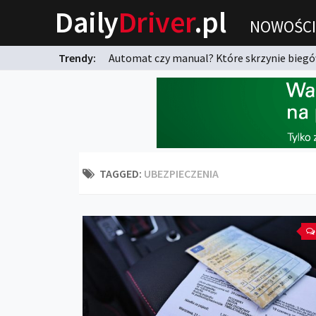
Daily
Driver
.pl
NOWOŚCI
Trendy:
Automat czy manual? Które skrzynie biegów
karnych?
TAGGED:
UBEZPIECZENIA