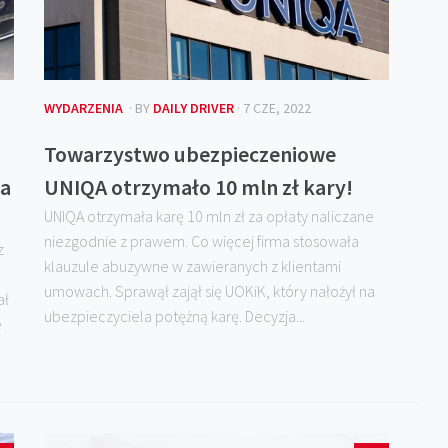
WYDARZENIA
· BY
DAILY DRIVER
· 7 CZE, 2022
Towarzystwo ubezpieczeniowe
na
UNIQA otrzymało 10 mln zł kary!
UNIQA otrzymała karę 10 mln zł za opłaty naliczane
niezgodnie z prawem. Co więcej firma stosowała
z
klauzule abuzywne w zawieranych z klientami
umowach. Sprawął zajął się UOKiK, który nałożył na
ał
ubezpieczyciela potężną karę. Decyzja...
e