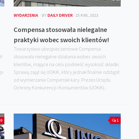
WYDARZENIA
· BY
DAILY DRIVER
· 25 KWI, 2023
Compensa stosowała nielegalne
praktyki wobec swoich klientów!
Towarzystwo ubezpieczeniowe Compensa
II
stosowała nielegalne działania wobec swoich
klientów, mające na celu podnieść wysokość składki.
go
Sprawą zajął się UOKiK, który jednak finalnie odstąpił
od wymierzania Compensie kary. Prezes Urzędu
Ochrony Konkurencji i Konsumentów (UOKiK)...
0
1