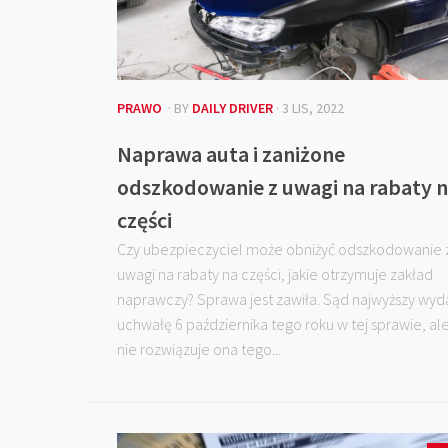
PRAWO
· BY
DAILY DRIVER
· 3 LIS, 2022
Naprawa auta i zaniżone
odszkodowanie z uwagi na rabaty 
części
Czy ubezpieczyciel może obniżyć odszkodowanie 
uwagi na rabaty na części, jakie otrzymuje zakład
naprawczy? Sprawa jest zawiła. Sąd najwyższy wyd
uchwałę 6 października tego roku w tej sprawie, al
nie rozwiązuje ona tego...