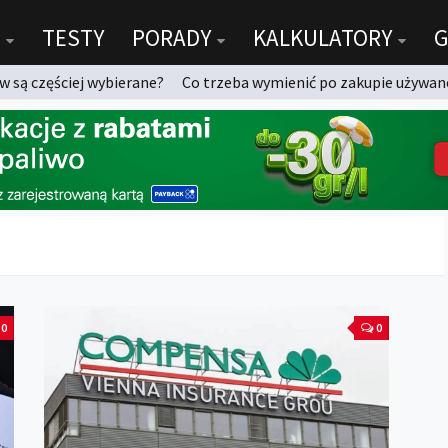
TESTY
PORADY
KALKULATORY
G
 są częściej wybierane?
Co trzeba wymienić po zakupie używan
0
0