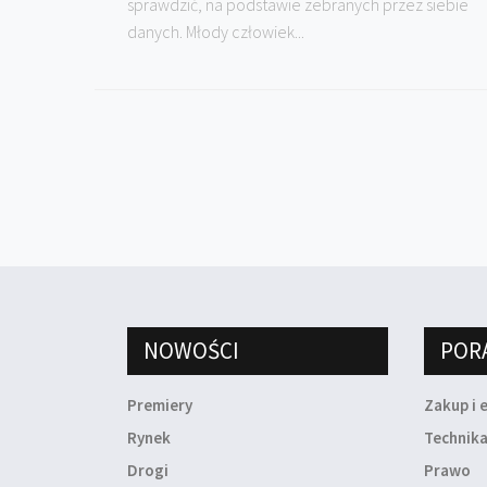
sprawdzić, na podstawie zebranych przez siebie
danych. Młody człowiek...
NOWOŚCI
POR
Premiery
Zakup i 
Rynek
Technik
Drogi
Prawo