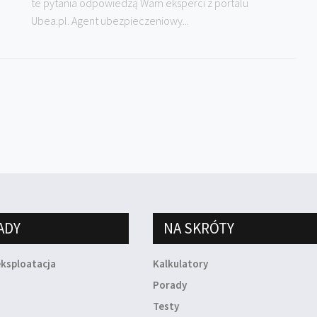
te pytania odpowiedzą Wam eksperci z portalu
Ubea.pl. Agent ubezpieczeniowy...
ADY
NA SKRÓTY
eksploatacja
Kalkulatory
a
Porady
Testy