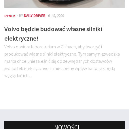
RYNEK
· BY
DAILY DRIVER
· 6 LIS, 2020
Volvo będzie budować własne silniki
elektryczne!
Volvo otwiera laboratorium w Chinach, aby tworzyć i
produkować własne silniki elektryczne. Tym samym szwedzka
marka chce uniezależnić się od zewnętrznych dostawców
jednostek elektrycznych i mieć pełny wpływ na to, jak będą
wyglądać ich...
NOWOŚCI