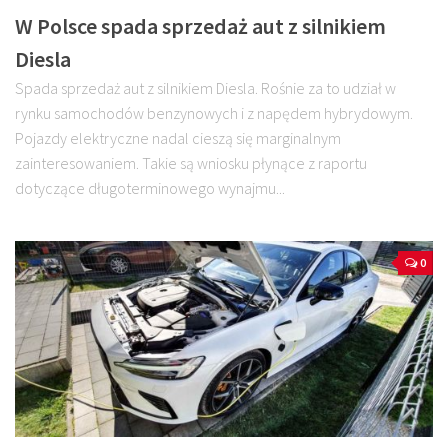
W Polsce spada sprzedaż aut z silnikiem
Diesla
Spada sprzedaż aut z silnikiem Diesla. Rośnie za to udział w
rynku samochodów benzynowych i z napędem hybrydowym.
Pojazdy elektryczne nadal cieszą się marginalnym
zainteresowaniem. Takie są wniosku płynące z raportu
dotyczące długoterminowego wynajmu...
0