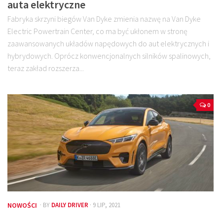
auta elektryczne
Fabryka skrzyni biegów Van Dyke zmienia nazwę na Van Dyke
Electric Powertrain Center, co ma być ukłonem w stronę
zaawansowanych układów napędowych do aut elektrycznych i
hybrydowych. Oprócz konwencjonalnych silników spalinowych,
teraz zakład rozszerza...
0
NOWOŚCI
· BY
DAILY DRIVER
· 9 LIP, 2021