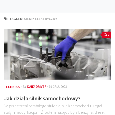
Technika
Prawo
TAGGED:
SILNIK ELEKTRYCZNY
Technika jazdy
Oświetlenie
0
Kalkulatory
Przelicznik mocy
Auto z niemiec
Galerie
TECHNIKA
· BY
DAILY DRIVER
· 19 GRU, 2023
Jak działa silnik samochodowy?
Na przestrzeni ostatniego stulecia, silnik samochodu ulegał
stałym modyfikacjom. Źródłem napędu była benzyna, diesel i