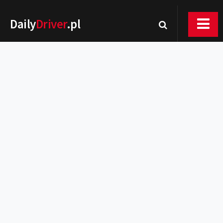
Daily
Driver
.pl
Nowości
Premiery
Rynek
Drogi
Zmiany w prawie
Wydarzenia
MOTORsport
Testy
Porady
Zakup i eksploatacja