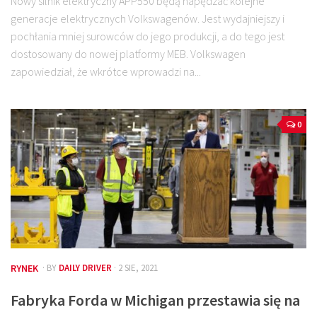
Nowy silnik elektryczny APP550 będą napędzać kolejne
generacje elektrycznych Volkswagenów. Jest wydajniejszy i
pochłania mniej surowców do jego produkcji, a do tego jest
dostosowany do nowej platformy MEB. Volkswagen
zapowiedział, że wkrótce wprowadzi na...
0
RYNEK
· BY
DAILY DRIVER
· 2 SIE, 2021
Fabryka Forda w Michigan przestawia się na