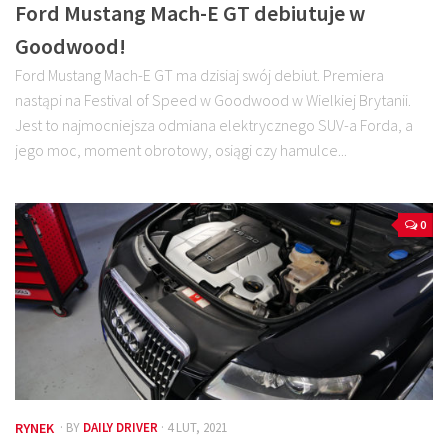
Ford Mustang Mach-E GT debiutuje w
Goodwood!
Ford Mustang Mach-E GT ma dzisiaj swój debiut. Premiera
nastąpi na Festival of Speed w Goodwood w Wielkiej Brytanii.
Jest to najmocniejsza odmiana elektrycznego SUV-a Forda, a
jego moc, moment obrotowy, osiągi czy hamulce...
0
RYNEK
· BY
DAILY DRIVER
· 4 LUT, 2021