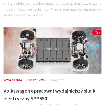
energia elektryczna. Udoskonalano proces spalania, zwiększano
moce silników i ich wydajność. W rezultacie tego dzisiejsze silniki
są zdecydowanie bardziej...
0
WYDARZENIA
· BY
DAILY DRIVER
· 13 KWI, 2023
Volkswagen opracował wydajniejszy silnik
elektryczny APP550!