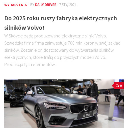
WYDARZENIA
· BY
DAILY DRIVER
· 7 STY, 2021
Do 2025 roku ruszy fabryka elektrycznych
silników Volvo!
W Skövde będą produkowane elektryczne silniki Volvo.
Szwedzka firma firma zainwestuje 700 mln koron w swój zakład
silników. Zostanie on dostosowany do wytwarzania silników
elektrycznych, które trafią do przyszłych modeli Volvo.
Produkcja tych elementów...
0