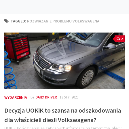
Technika
Prawo
TAGGED:
ROZWIĄZANIE PROBLEMU VOLKSWAGENA
Technika jazdy
Oświetlenie
2
Kalkulatory
Przelicznik mocy
Auto z niemiec
Galerie
WYDARZENIA
· BY
DAILY DRIVER
· 13 STY, 2020
Decyzja UOKiK to szansa na odszkodowania
dla właścicieli diesli Volkswagena?
UOKiK kończy analizę zebranych informacji na temat tzw. afery