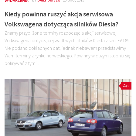
WYDARZENIA
· BY
DAILY DRIVER
· 29 GRU, 2015
Kiedy powinna ruszyć akcja serwisowa
Volkswagena dotycząca silników Diesla?
Znamy przybliżone terminy rozpoczęcia akcji serwisowej
Volkswagena dotyczącej wadliwych silników Diesla z serii EA189.
Nie podano dokładnych dat, jednak niebawem przedstawimy
Wam terminy z rynku norweskiego. Powinny w dużym stopniu się
pokrywać z tymi...
0