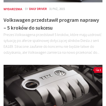
WYDARZENIA
· BY
DAILY DRIVER
· 31 PAŹ, 2015
Volkswagen przedstawił program naprawy
– 5 kroków do sukcesu
Prezes Volkswagena przedstawił 5 kroków, które mają uzdrowić
sytuację po aferze spalinowej dotyczącej silników Diesla z serii
EA189. Stracone zaufanie do koncernu nie będzie łatwe do
odzyskania, ale Volkswagen zamierza na nowo przekonać do...
2