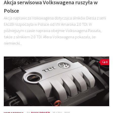
Akcja serwisowa Volkswagena ruszyła w
Polsce
Akcja naprawcza Volkswagena dotycząca silników Diesla z serii
EA189 rozpoczęta w Polsce od VW Amaroka 2.0 TDI. W
późniejszym czasie naprawa obejmie Volkswagena Passata,
także z silnikiem 2.0 TDI. Afera Volkswagena pokazała, że
niemiecki...
0