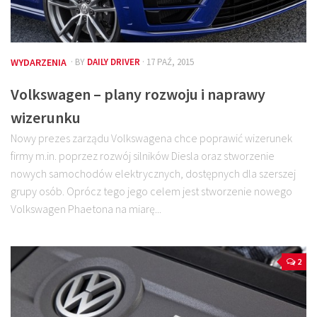
WYDARZENIA
· BY
DAILY DRIVER
· 17 PAŹ, 2015
Volkswagen – plany rozwoju i naprawy
wizerunku
Nowy prezes zarządu Volkswagena chce poprawić wizerunek
firmy m.in. poprzez rozwój silników Diesla oraz stworzenie
nowych samochodów elektrycznych, dostępnych dla szerszej
grupy osób. Oprócz tego jego celem jest stworzenie nowego
Volkswagen Phaetona na miarę...
2