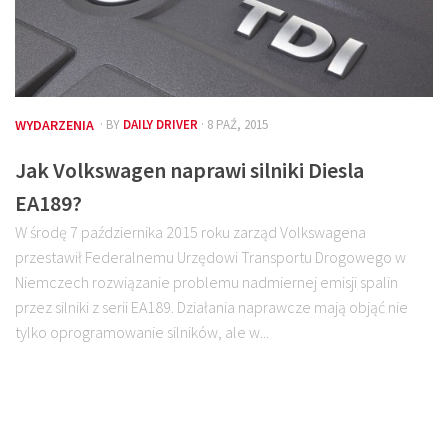
WYDARZENIA
· BY
DAILY DRIVER
· 8 PAŹ, 2015
Jak Volkswagen naprawi silniki Diesla
EA189?
W środę 7 października 2015 roku zarząd Volkswagena
przestawił Federalnemu Urzędowi Transportu Drogowego w
Niemczech rozwiązanie problemu nadmiernej emisji spalin
przez silniki z serii EA189. Działania naprawcze mają objąć nie
tylko oprogramowanie silników, ale w...