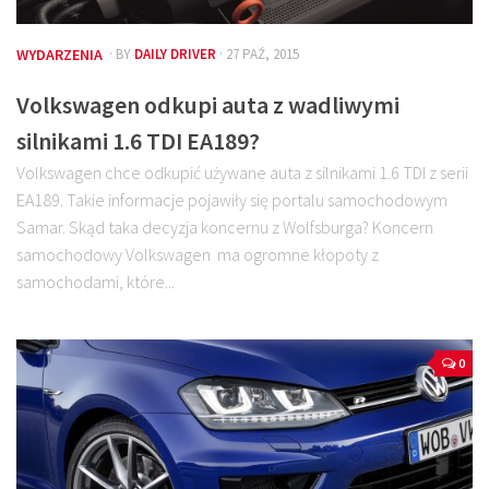
WYDARZENIA
· BY
DAILY DRIVER
· 27 PAŹ, 2015
Volkswagen odkupi auta z wadliwymi
silnikami 1.6 TDI EA189?
Volkswagen chce odkupić używane auta z silnikami 1.6 TDI z serii
EA189. Takie informacje pojawiły się portalu samochodowym
Samar. Skąd taka decyzja koncernu z Wolfsburga? Koncern
samochodowy Volkswagen ma ogromne kłopoty z
samochodami, które...
0