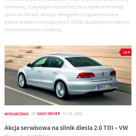
spalinowej. Volkswagen celowo fałszował wyniki norm emisji
spalin swoich aut, stosując nielegalne oprogramowanie w
trakcie testów homologacyjnych. UOKiK zbadał w jakim stopniu
niemiecki koncern oszukiwał...
0
WYDARZENIA
· BY
DAILY DRIVER
· 9 CZE, 2016
Akcja serwisowa na silnik diesla 2.0 TDI – VW