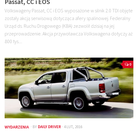
Passat, CC i EOS
Volkswageny Passat, CC i EOS wyposażone w silnik 2.0 TDI objęte
zostały akcją serwisową dotycząca afery spalinowej. Federalny
Urząd ds. Ruchu Drogowego (KBA) zezwolił dzisiaj na jej
przeprowadzenie. Akcja przywoławcza Volkswagena dotyczy aż
800 tys....
0
WYDARZENIA
· BY
DAILY DRIVER
· 4 LUT, 2016