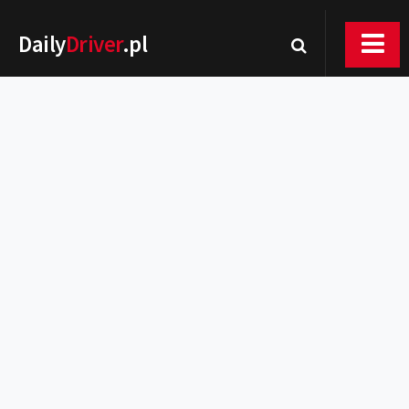
Daily
Driver
.pl
Nowości
Premiery
Rynek
Drogi
Zmiany w prawie
Wydarzenia
MOTORsport
Testy
Porady
Zakup i eksploatacja