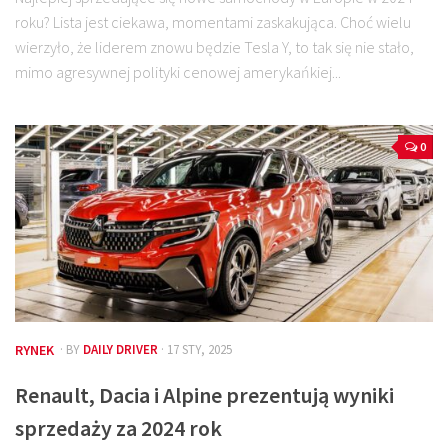
roku? Lista jest ciekawa, momentami zaskakująca. Choć wielu
wierzyło, że liderem znowu będzie Tesla Y, to tak się nie stało,
mimo agresywnej polityki cenowej amerykańkiej...
0
RYNEK
· BY
DAILY DRIVER
· 17 STY, 2025
Renault, Dacia i Alpine prezentują wyniki
sprzedaży za 2024 rok