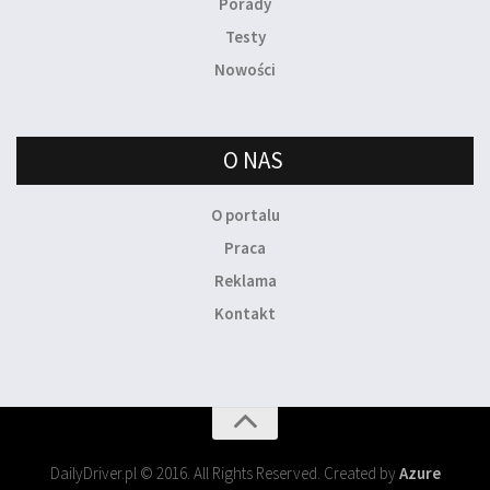
Porady
Testy
Nowości
O NAS
O portalu
Praca
Reklama
Kontakt
DailyDriver.pl © 2016. All Rights Reserved. Created by
Azure