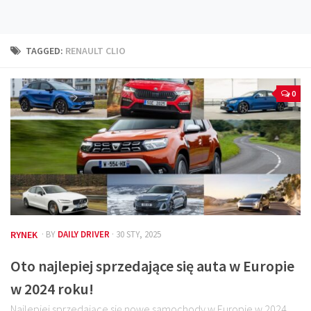
Technika
Prawo
TAGGED:
RENAULT CLIO
Technika jazdy
Oświetlenie
0
Kalkulatory
Przelicznik mocy
Auto z niemiec
Galerie
RYNEK
· BY
DAILY DRIVER
· 30 STY, 2025
Oto najlepiej sprzedające się auta w Europie
w 2024 roku!
Najlepiej sprzedające się nowe samochody w Europie w 2024