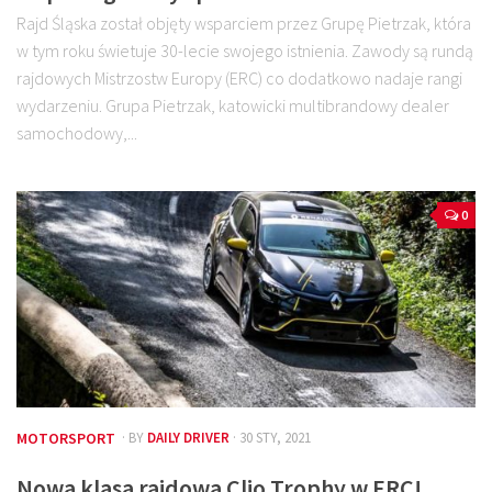
Rajd Śląska został objęty wsparciem przez Grupę Pietrzak, która
w tym roku świetuje 30-lecie swojego istnienia. Zawody są rundą
rajdowych Mistrzostw Europy (ERC) co dodatkowo nadaje rangi
wydarzeniu. Grupa Pietrzak, katowicki multibrandowy dealer
samochodowy,...
0
MOTORSPORT
· BY
DAILY DRIVER
· 30 STY, 2021
Nowa klasa rajdowa Clio Trophy w ERC!