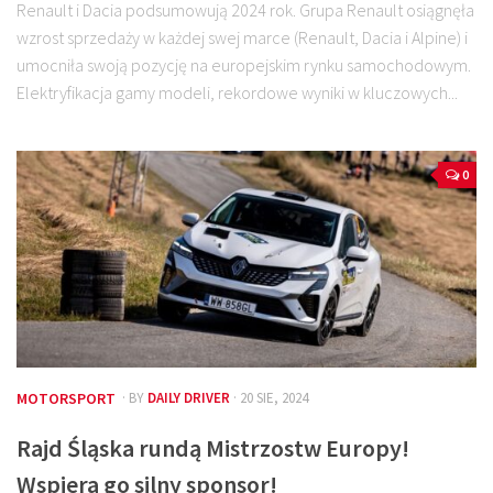
Renault i Dacia podsumowują 2024 rok. Grupa Renault osiągnęła
wzrost sprzedaży w każdej swej marce (Renault, Dacia i Alpine) i
umocniła swoją pozycję na europejskim rynku samochodowym.
Elektryfikacja gamy modeli, rekordowe wyniki w kluczowych...
0
MOTORSPORT
· BY
DAILY DRIVER
· 20 SIE, 2024
Rajd Śląska rundą Mistrzostw Europy!
Wspiera go silny sponsor!