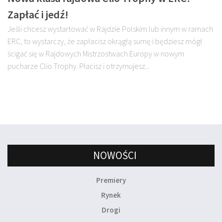
Zapłać i jedź!
Jeśli chcesz wystartować w Rajdzie Polskim lub innym w ramach
ERC, to wystarczy, że zapłacisz okrągłą sumę i będziesz mógł
ścigać się w Rajdowych Mistrzostwach Europy w nowym
pucharze Clio Trophy. Płacisz i otrzymujesz...
NOWOŚCI
Premiery
Rynek
Drogi