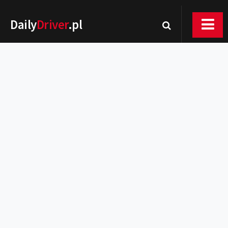
Daily
Driver
.pl
Nowości
Premiery
Rynek
Drogi
Zmiany w prawie
Wydarzenia
MOTORsport
Testy
Porady
Zakup i eksploatacja