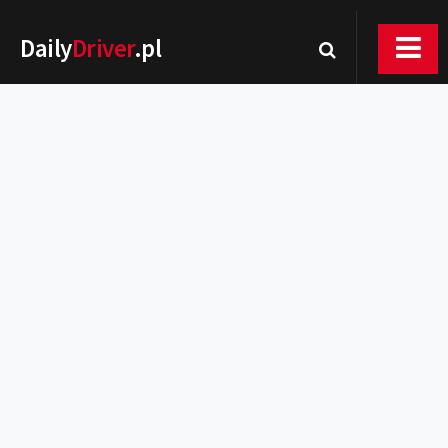
Daily
Driver
.pl
Nowości
Premiery
Rynek
Drogi
Zmiany w prawie
Wydarzenia
MOTORsport
Testy
Porady
Zakup i eksploatacja