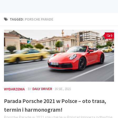
Technika
Prawo
TAGGED:
PORSCHE PARADE
Technika jazdy
Oświetlenie
0
Kalkulatory
Przelicznik mocy
Auto z niemiec
Galerie
WYDARZENIA
· BY
DAILY DRIVER
· 16 SIE, 2021
Parada Porsche 2021 w Polsce – oto trasa,
termin i harmonogram!
Porsche Parade w 2021 roku także w Polsce! Impreza odbędzie