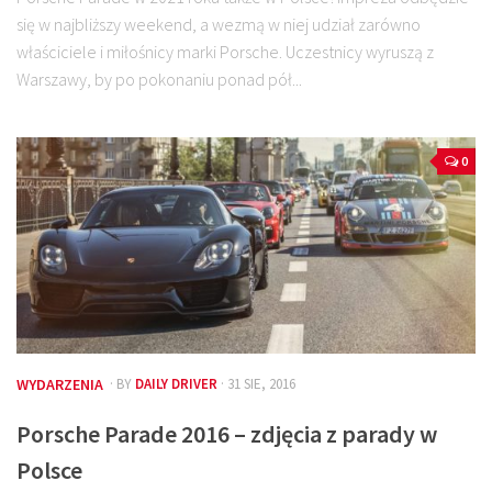
się w najbliższy weekend, a wezmą w niej udział zarówno
właściciele i miłośnicy marki Porsche. Uczestnicy wyruszą z
Warszawy, by po pokonaniu ponad pół...
0
WYDARZENIA
· BY
DAILY DRIVER
· 31 SIE, 2016
Porsche Parade 2016 – zdjęcia z parady w
Polsce