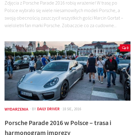
Zdjęcia z Porsche Parade 2016 robią wrażenie! W trasę po
Polsce wybrało się wiele niesamowitych modeli Porsche, a
swoją obecnością zaszczycił wszystkich gości Marcin Gortat –
wieloletni fan marki Porsche. Zobaczcie co za cudowne...
0
WYDARZENIA
· BY
DAILY DRIVER
· 18 SIE, 2016
Porsche Parade 2016 w Polsce – trasa i
harmonogram imprezy