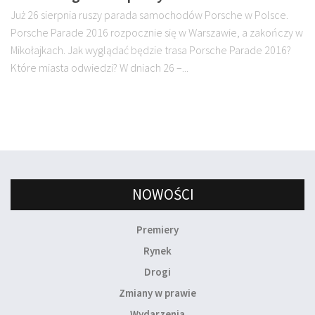
Już 26 sierpnia ruszy parada samochodów Porsche w Polsce.
Porsche Parade 2016 rozpocznie się w Warszawie, a zakończy w
Mikołajkach. Jak wyglądać będzie trasa Porsche Parade 2016?
Które miasta odwiedzi? W dniach 26 –...
NOWOŚCI
Premiery
Rynek
Drogi
Zmiany w prawie
Wydarzenia