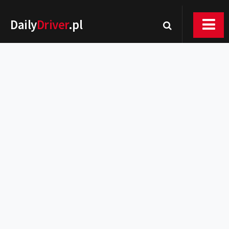
Daily
Driver
.pl
Nowości
Premiery
Rynek
Drogi
Zmiany w prawie
Wydarzenia
MOTORsport
Testy
Porady
Zakup i eksploatacja