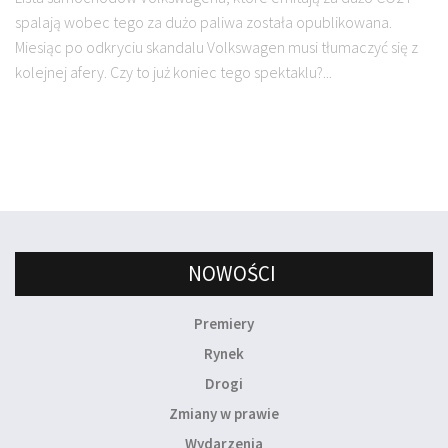
spalają wobec tego za dużo paliwa została opublikowana.
Miesiąc po odkryciu skandalu Volkswagen musi tłumaczyć się z
kolejnej afery. Czy to już koniec tego spektaklu?...
NOWOŚCI
Premiery
Rynek
Drogi
Zmiany w prawie
Wydarzenia