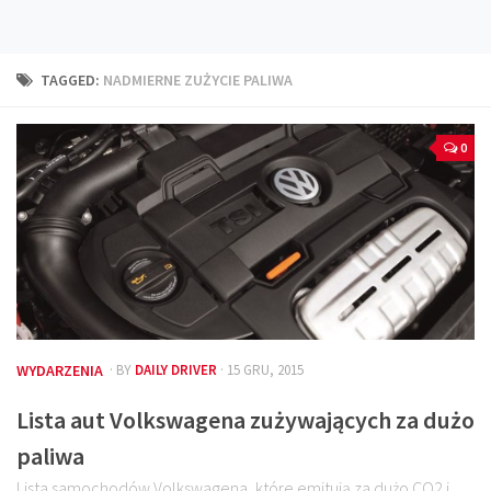
Technika
Prawo
TAGGED:
NADMIERNE ZUŻYCIE PALIWA
Technika jazdy
Oświetlenie
0
Kalkulatory
Przelicznik mocy
Auto z niemiec
Galerie
WYDARZENIA
· BY
DAILY DRIVER
· 15 GRU, 2015
Lista aut Volkswagena zużywających za dużo
paliwa
Lista samochodów Volkswagena, które emitują za dużo CO2 i